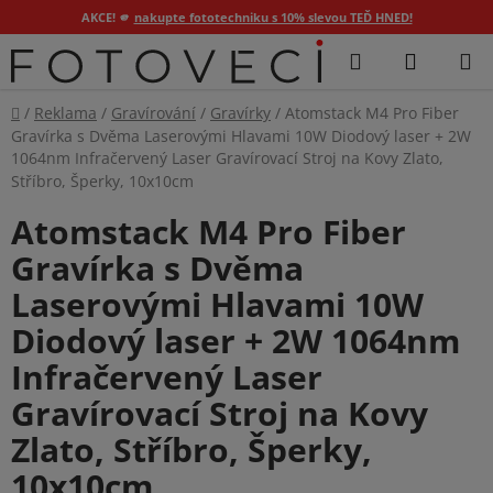
AKCE! 🫵
nakupte fototechniku s 10% slevou TEĎ HNED!
Přejít
Hledat
NÁKUP
na
KOŠÍK
obsah
Domů
/
Reklama
/
Gravírování
/
Gravírky
/
Atomstack M4 Pro Fiber
Gravírka s Dvěma Laserovými Hlavami 10W Diodový laser + 2W
1064nm Infračervený Laser Gravírovací Stroj na Kovy Zlato,
Stříbro, Šperky, 10x10cm
Atomstack M4 Pro Fiber
Gravírka s Dvěma
Laserovými Hlavami 10W
Diodový laser + 2W 1064nm
Infračervený Laser
Gravírovací Stroj na Kovy
Zlato, Stříbro, Šperky,
10x10cm