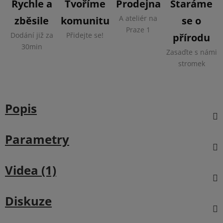
Rychle a
Tvoříme
Prodejna
Staráme
A ateliér na
zběsile
komunitu
se o
Praze 1
Dodání již za
Přidejte se!
přírodu
30min
Zasaďte s námi
stromek
Popis
Parametry
Videa (1)
Diskuze