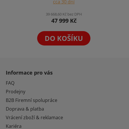
cca 30 dní
produktu
je
39 668,60 Kč bez DPH
47 999 Kč
4,2
z
5
DO KOŠÍKU
hvězdiček.
Z
á
Informace pro vás
p
a
FAQ
t
Prodejny
í
B2B Firemní spolupráce
Doprava & platba
Vrácení zboží & reklamace
Kariéra