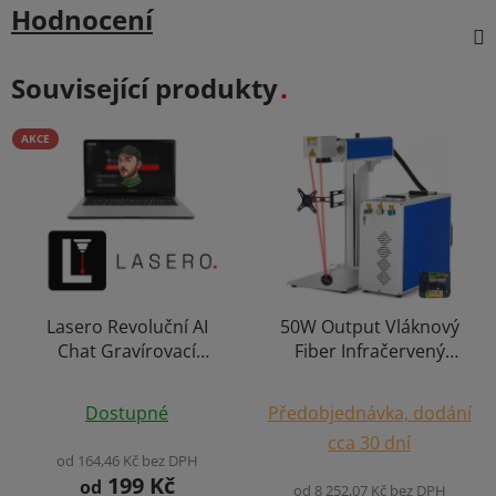
Hodnocení
Související produkty
AKCE
Lasero Revoluční AI
50W Output Vláknový
Chat Gravírovací
Fiber Infračervený
Asistent Podpora
Laser Gravírka
Průměrné
Licenční Klíč pro
Dostupné
Předobjednávka, dodání
Software Laserové
hodnocení
cca 30 dní
Gravírování Windows
produktu
od 164,46 Kč bez DPH
Android
199 Kč
je
od
od 8 252,07 Kč bez DPH