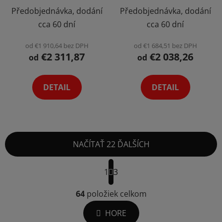
Obrazovka P2.604 Pixel
Obrazovka P2.976 Pixel
Předobjednávka, dodání
Předobjednávka, dodání
Možnosť Customizácie
Možnosť Customizácie
cca 60 dní
cca 60 dní
Výber Variant
od €1 910,64 bez DPH
od €1 684,51 bez DPH
€2 311,87
€2 038,26
od
od
DETAIL
DETAIL
NAČÍTAŤ 22 ĎALŠÍCH
S
t
1
3
r
O
á
v
64
položiek celkom
n
l
k
HORE
á
o