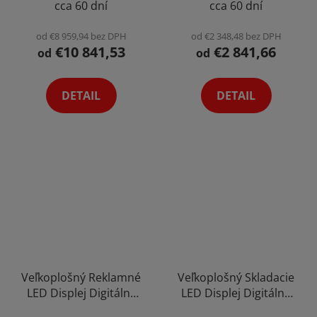
cca 60 dní
cca 60 dní
Pixel Možnosť
Customizácie
od €8 959,94 bez DPH
od €2 348,48 bez DPH
€10 841,53
€2 841,66
od
od
DETAIL
DETAIL
Veľkoplošný Reklamné
Veľkoplošný Skladacie
LED Displej Digitálny
LED Displej Digitálne
Nástenný Banner
Pódium Banner