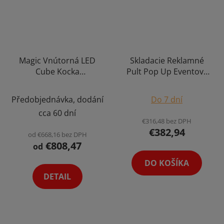
Magic Vnútorná LED
Skladacie Reklamné
Cube Kocka
Pult Pop Up Eventový
Profesionálny 3D
Prenosný Pódiový
Štvorcový 360° LED
Veľtržný Stôl Stojan s
Předobjednávka, dodání
Do 7 dní
Displej pre Reklamu,
Potlačou na Mieru
cca 60 dní
Show, Event Výber
€316,48 bez DPH
Varianta
€382,94
od €668,16 bez DPH
€808,47
od
DO KOŠÍKA
DETAIL