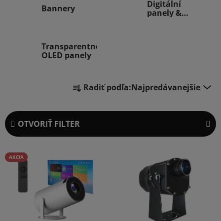
Digitální
Bannery
panely &
Projektory
Transparentné
OLED panely
R
Radiť podľa:
Najpredávanejšie
a
d
e
OTVORIŤ FILTER
n
i
V
e
AKCIA
ý
p
p
r
i
o
s
d
p