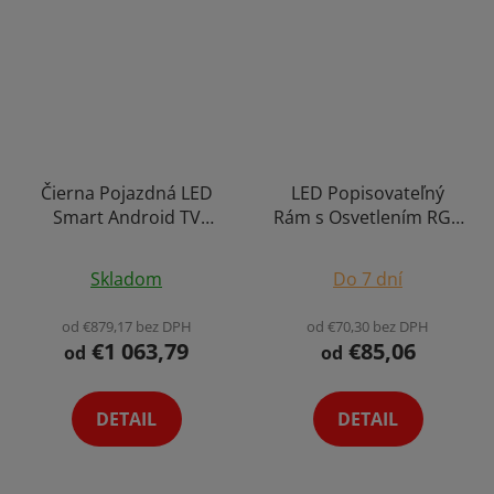
Čierna Pojazdná LED
LED Popisovateľný
Smart Android TV
Rám s Osvetlením RGB
Reklamné Digitálne
Reklamná Plocha
Plocha Obrazovka
Vnútorné/Vonkajšie
Skladom
Do 7 dní
Stojan s Batériu 5h
Použitie
Dotyková AI Obrazovka
od €879,17 bez DPH
od €70,30 bez DPH
Konferencia,
€1 063,79
€85,06
od
od
Videohovory,
Prezentácia, 1080FHD
Výber Variant
DETAIL
DETAIL