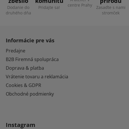
zbesilo
komunitu
prírodu
centre Prahy
Dodanie do
Pridajte sa!
Zasaďte s nami
druhého dňa
stromček
Z
á
Informácie pre vás
p
ä
Predajne
t
B2B Firemná spolupráca
i
Doprava & platba
e
Vrátenie tovaru a reklamácia
Cookies & GDPR
Obchodné podmienky
Instagram