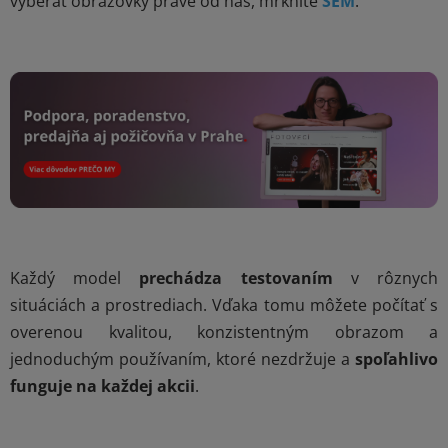
vyberať obrazovky práve od nás, mrknite
SEM
.
Každý model
prechádza testovaním
v rôznych
situáciách a prostrediach. Vďaka tomu môžete počítať s
overenou kvalitou, konzistentným obrazom a
jednoduchým používaním, ktoré nezdržuje a
spoľahlivo
funguje na každej akcii
.