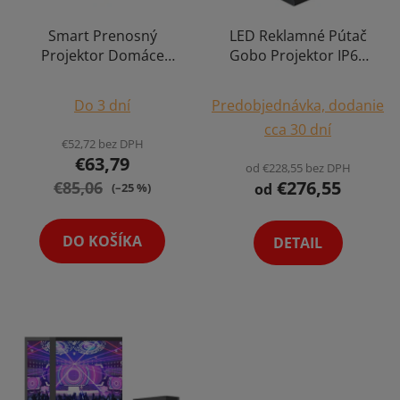
u
r
k
o
Smart Prenosný
LED Reklamné Pútač
t
Projektor Domáce
Gobo Projektor IP67
d
o
Kino Mobilné HD
Vodeodolná
u
v
Priemerné
Premietanie Cinema
Premietačka Vonkajšie
k
Do 3 dní
Predobjednávka, dodanie
Android Reproduktor
hodnotenie
Reklamy Loga HD
t
cca 30 dní
Výber Varianta
produktu
€52,72 bez DPH
o
€63,79
je
od €228,55 bez DPH
v
€276,55
€85,06
4,1
od
(–25 %)
z
5
DO KOŠÍKA
DETAIL
hviezdičiek.