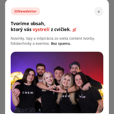
DO KOŠÍKA
×
Newsletter
Tvoríme obsah,
AKCIA
ktorý vás
vystrelí
z cvičiek
.
ROZBALENÉ
Novinky, tipy a inšpirácia zo sveta content tvorby,
fototechniky a eventov.
Bez spamu.
Holobox Fotobudka
Foto Konstrukce
2v1 Holografický LED
Paravan na Pozadí
Reklamný Kiosk a
Plakát Fotostudio
Fotokútik Výber
Výběr Variant +
Předobjednávka, dodání
Skladom
Velikosti
Možnost Výroby
cca 60 dní
Banneru
od €91,40 bez DPH
€110,60
od
od €4 704,27 bez DPH
€5 692,17
€119,11
od
(až –12 %)