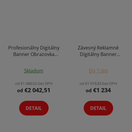
Profesionálny Digitálny
Závesný Reklamné
Banner Obrazovka
Digitálny Banner
Smart Dotykový Displej
Obrazovky Smart
4K Android 13 s
Displej Android
Skladom
Do 7 dní
Podporou AI
Digiposter 4K Výber
Digiposter Infokiosiek
Variant
od €1 688,02 bez DPH
od €1 019,83 bez DPH
Totem Čierny Výber
€2 042,51
€1 234
od
od
Variant
DETAIL
DETAIL