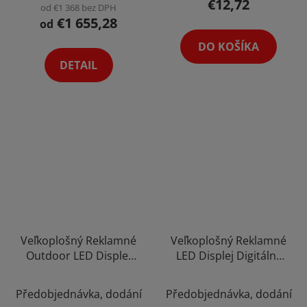
€12,72
je
od €1 368 bez DPH
€1 655,28
5,0
od
z
DO KOŠÍKA
5
DETAIL
hviezdičiek.
Veľkoplošný Reklamné
Veľkoplošný Reklamné
Outdoor LED Displej
LED Displej Digitálny
Digitálne Vonkajšie
Nástenný Banner
Nástenný Banner
Obrazovka P1.953 Pixel
Předobjednávka, dodání
Předobjednávka, dodání
Stage Obrazovka P3.91
Možnosť Customizácie