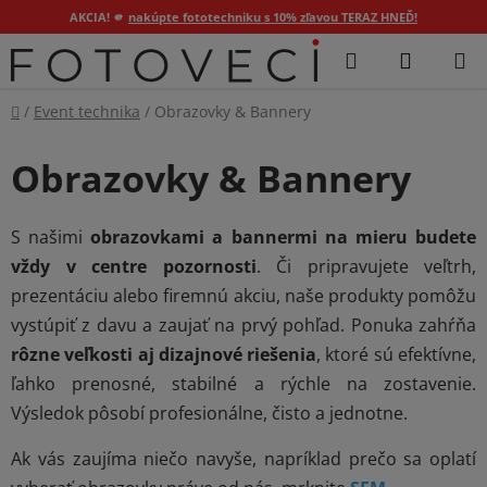
AKCIA! 🫵
nakúpte fototechniku s 10% zľavou TERAZ HNEĎ!
Prejsť
Hľadať
NÁKUP
na
KOŠÍK
obsah
Domov
/
Event technika
/
Obrazovky & Bannery
Obrazovky & Bannery
S našimi
obrazovkami a bannermi na mieru budete
vždy v centre pozornosti
. Či pripravujete veľtrh,
prezentáciu alebo firemnú akciu, naše produkty pomôžu
vystúpiť z davu a zaujať na prvý pohľad. Ponuka zahŕňa
rôzne veľkosti aj dizajnové riešenia
, ktoré sú efektívne,
ľahko prenosné, stabilné a rýchle na zostavenie.
Výsledok pôsobí profesionálne, čisto a jednotne.
Ak vás zaujíma niečo navyše, napríklad prečo sa oplatí