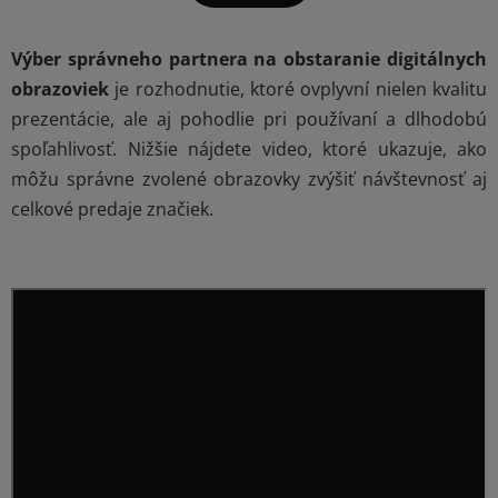
d
v
a
a
n
c
Výber správneho partnera na obstaranie digitálnych
i
i
obrazoviek
je rozhodnutie, ktoré ovplyvní nielen kvalitu
e
e
prezentácie, ale aj pohodlie pri používaní a dlhodobú
p
spoľahlivosť. Nižšie nájdete video, ktoré ukazuje, ako
r
môžu správne zvolené obrazovky zvýšiť návštevnosť aj
v
k
celkové predaje značiek.
y
v
ý
p
i
s
u