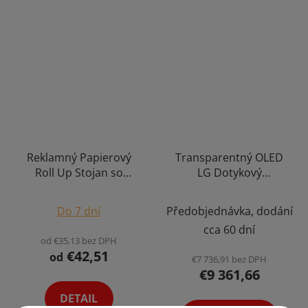
Reklamný Papierový
Transparentný OLED
Roll Up Stojan so
LG Dotykový
Zvinovacím Bannerom
Informačný Systém AI
Potlač na Mieru Výber
Recepčná Priehľadná
Do 7 dní
Předobjednávka, dodání
Veľkostí
Obrazovka Displej so
cca 60 dní
Zabudovanou
od €35,13 bez DPH
Kamerou a
€42,51
od
€7 736,91 bez DPH
Mikrofónom 55"
€9 361,66
Možnosť Customizácie
DETAIL