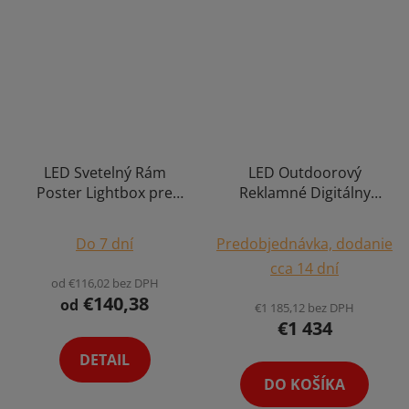
LED Svetelný Rám
LED Outdoorový
Poster Lightbox pre
Reklamné Digitálny
Reklamné Plagáty
Banner Výstrč
Výber Veľkosti s
Obrazovka na Múr Wall
Do 7 dní
Predobjednávka, dodanie
Možnosti Potlače
Smart Poster IP67 38 x
cca 14 dní
38cm
od €116,02 bez DPH
€140,38
od
€1 185,12 bez DPH
€1 434
DETAIL
DO KOŠÍKA