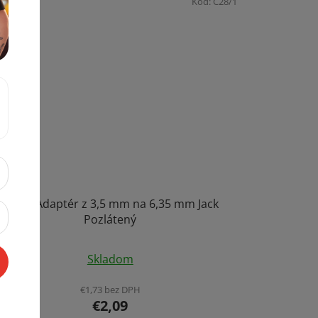
Kód:
C28/1
Audio Adaptér z 3,5 mm na 6,35 mm Jack
Pozlátený
Skladom
€1,73 bez DPH
€2,09