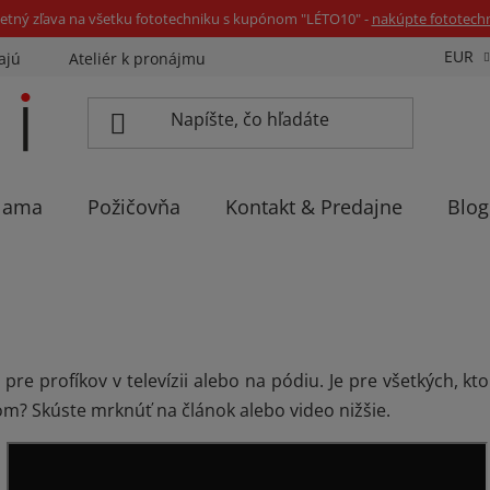
etný zľava na všetku fototechniku s kupónom "LÉTO10" -
nakúpte fototech
EUR
ajú
Ateliér k pronájmu
Sadíme stromčeky
Eventov
lama
Požičovňa
Kontakt & Predajne
Blog
pre profíkov v televízii alebo na pódiu. Je pre všetkých, k
om? Skúste mrknúť na článok alebo video nižšie.