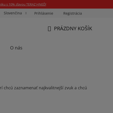
niku s 10% zľavou TERAZ HNEĎ!
Slovenčina
Prihlásenie
Registrácia
ka Fotospin
Neóny na mieru
Preukazové Foto
PRÁZDNY KOŠÍK
NÁKUPNÝ
KOŠÍK
O nás
torí chcú zaznamenať najkvalitnejší zvuk a chcú