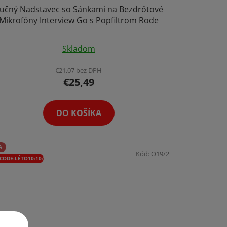
učný Nadstavec so Sánkami na Bezdrôtové
Mikrofóny Interview Go s Popfiltrom Rode
Priemerné
Skladom
hodnotenie
produktu
€21,07 bez DPH
€25,49
je
4,8
z
DO KOŠÍKA
5
hviezdičiek.
A
Kód:
O19/2
CODE:LÉTO10:10:%