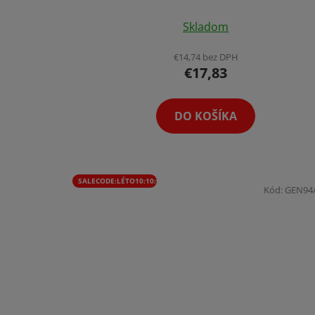
Priemerné
Skladom
hodnotenie
produktu
€14,74 bez DPH
€17,83
je
4,1
z
DO KOŠÍKA
5
hviezdičiek.
SALECODE:LÉTO10:10:%
Kód:
GEN94