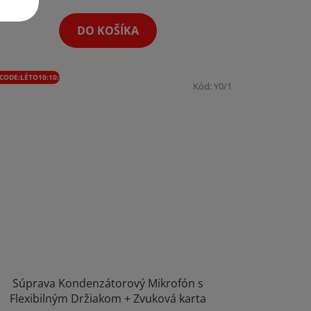
DO KOŠÍKA
CODE:LÉTO10:10:%
Kód:
Y0/1
Súprava Kondenzátorový Mikrofón s
Flexibilným Držiakom + Zvuková karta