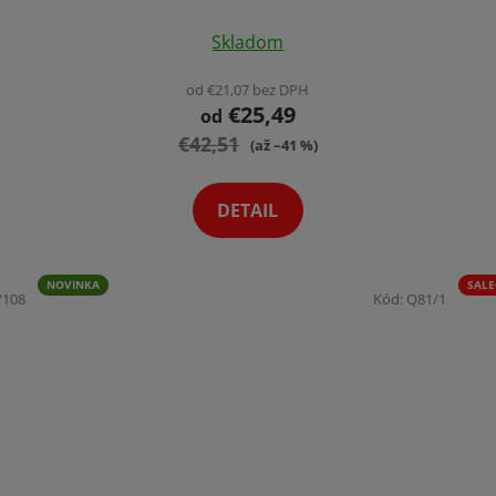
Priemerné
Skladom
hodnotenie
produktu
od €21,07 bez DPH
€25,49
je
od
€42,51
4,0
(až –41 %)
z
5
DETAIL
hviezdičiek.
NOVINKA
SALE
/108
Kód:
Q81/1