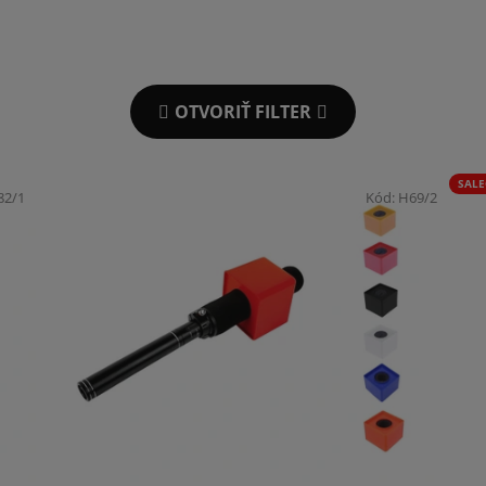
OTVORIŤ FILTER
SALE
82/1
Kód:
H69/2