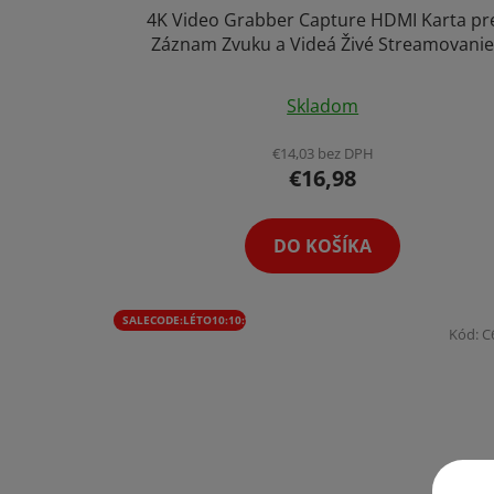
4K Video Grabber Capture HDMI Karta pr
o
Záznam Zvuku a Videá Živé Streamovani
v
Prepináč Kamery Do PC
Priemerné
Skladom
hodnotenie
produktu
€14,03 bez DPH
€16,98
je
5,0
z
DO KOŠÍKA
5
hviezdičiek.
SALECODE:LÉTO10:10:%
Kód:
C