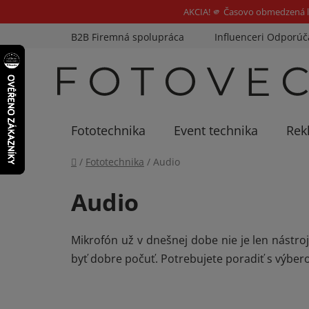
AKCIA! 🫵 Časovo obmedzená l
Prejsť
B2B Firemná spolupráca
Influenceri Odporúč
na
obsah
Fototechnika
Event technika
Rek
Domov
/
Fototechnika
/
Audio
Audio
Mikrofón už v dnešnej dobe nie je len nástroj 
byť dobre počuť. Potrebujete poradiť s výber