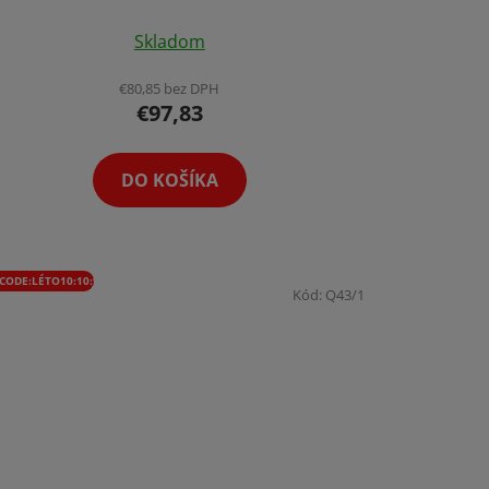
Priemerné
Skladom
hodnotenie
produktu
€80,85 bez DPH
€97,83
je
4,1
z
DO KOŠÍKA
5
hviezdičiek.
CODE:LÉTO10:10:%
Kód:
Q43/1