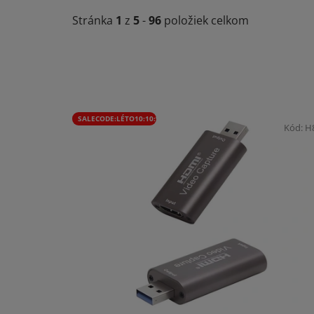
Stránka
1
z
5
-
96
položiek celkom
V
SALECODE:LÉTO10:10:%
ý
Kód:
H
p
i
s
p
r
o
d
u
k
t