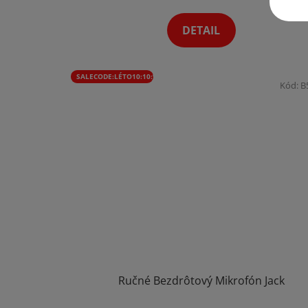
5,0
z
DETAIL
5
hviezdičiek.
SALECODE:LÉTO10:10:%
Kód:
B
Ručné Bezdrôtový Mikrofón Jack