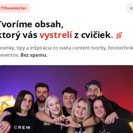
×
Newsletter
Tvoríme obsah,
ktorý vás
vystrelí
z cvičiek
.
ti
Káblový PC Kondenzátorový Mikrofón USB
ovinky, tipy a inšpirácia zo sveta content tvorby, fototechni
1,5m
M
 eventov.
Bez spamu.
Skladom
€14,03 bez DPH
€16,98
DO KOŠÍKA
SALECODE:LÉTO10:10:%
SALE