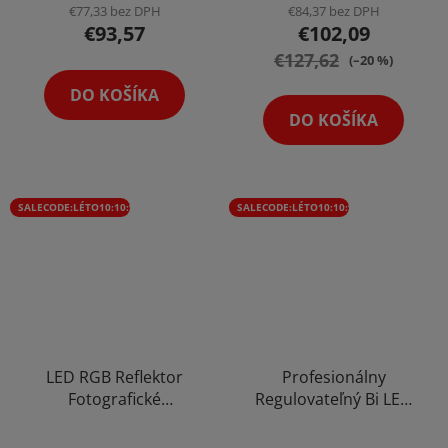
€77,33 bez DPH
€84,37 bez DPH
€93,57
€102,09
€127,62
(–20 %)
DO KOŠÍKA
DO KOŠÍKA
SALECODE:LÉTO10:10:%
SALECODE:LÉTO10:10:%
LED RGB Reflektor
Profesionálny
Fotografické
Regulovateľný Bi LED
Multifunkčné Ručné
Reflektor Štúdiové
Priemerné
Štúdio Svetlo s
Svetlo Video Foto