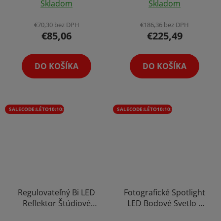
Skladom
Skladom
Rukoväťou COB 60W
Štúdio Bowens Mount
hodnotenie
s Krytkou 500W
produktu
€70,30 bez DPH
€186,36 bez DPH
Diaľkové Ovládanie
€85,06
€225,49
je
5,0
z
DO KOŠÍKA
DO KOŠÍKA
5
hviezdičiek.
SALECODE:LÉTO10:10:%
SALECODE:LÉTO10:10:%
Regulovateľný Bi LED
Fotografické Spotlight
Reflektor Štúdiové
LED Bodové Svetlo s
Svetlo Video Foto
Farebným Filtrom 50W