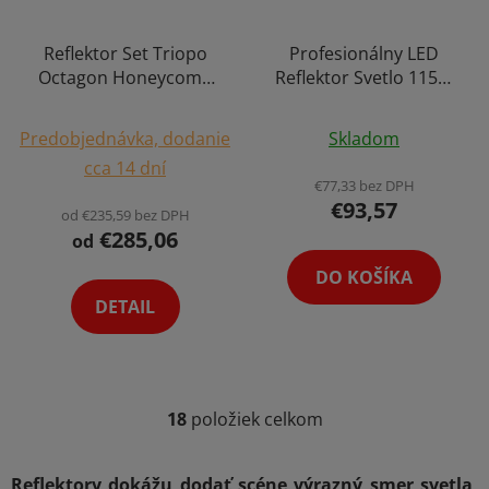
Reflektor Set Triopo
Profesionálny LED
Octagon Honeycomb
Reflektor Svetlo 115W
Voštinový Softbox
(18000 LUX/0,5 m)
Priemerné
Výber Variant
Predobjednávka, dodanie
Skladom
hodnotenie
cca 14 dní
produktu
€77,33 bez DPH
€93,57
je
od €235,59 bez DPH
€285,06
5,0
od
z
DO KOŠÍKA
5
DETAIL
hviezdičiek.
18
položiek celkom
O
v
l
Reflektory dokážu dodať scéne výrazný smer svetla,