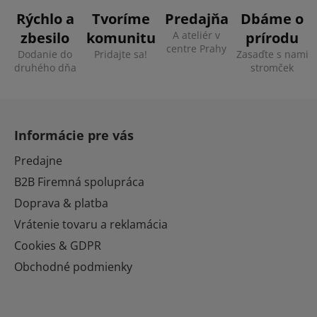
Rýchlo a
Tvoríme
Predajňa
Dbáme o
zbesilo
komunitu
A ateliér v
prírodu
centre Prahy
Dodanie do
Pridajte sa!
Zasaďte s nami
druhého dňa
stromček
Z
á
Informácie pre vás
p
ä
Predajne
t
B2B Firemná spolupráca
i
Doprava & platba
e
Vrátenie tovaru a reklamácia
Cookies & GDPR
Obchodné podmienky