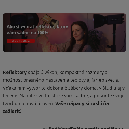
Reflektory
spájajú výkon, kompaktné rozmery a
možnosť presného nastavenia teploty aj farieb svetla.
Vďaka nim vytvoríte dokonalé zábery doma, v štúdiu aj v
teréne. Nájdite svetlo, ktoré vám sadne, a posuňte svoju
tvorbu na novú úroveň.
Vaše nápady si zaslúžia
zažiariť.
R