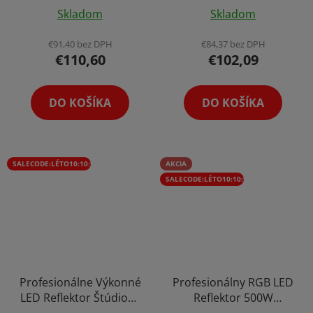
Priemerné
Štúdio Bowens Mount
(8500LUX/0,5m)
Skladom
Skladom
Softbox 250W Diaľkové
hodnotenie
Portrét Video
Ovládanie
PhotoShoot + Statív
produktu
€91,40 bez DPH
€84,37 bez DPH
€110,60
€102,09
je
5,0
z
DO KOŠÍKA
DO KOŠÍKA
5
hviezdičiek.
SALECODE:LÉTO10:10:%
AKCIA
SALECODE:LÉTO10:10:%
Profesionálne Výkonné
Profesionálny RGB LED
LED Reflektor Štúdiové
Reflektor 500W
Svetlo Slnečný Svit
Štúdiové Svetlo Video