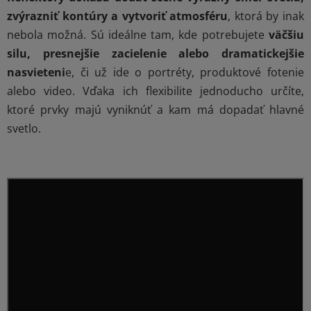
á
zvýrazniť kontúry a vytvoriť atmosféru
, ktorá by inak
d
nebola možná. Sú ideálne tam, kde potrebujete
väčšiu
a
c
silu, presnejšie zacielenie alebo dramatickejšie
i
nasvieteni
e, či už ide o portréty, produktové fotenie
e
alebo video. Vďaka ich flexibilite jednoducho určíte,
p
ktoré prvky majú vyniknúť a kam má dopadať hlavné
r
svetlo.
v
k
y
v
ý
p
i
s
u