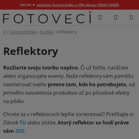
AKCIA! 🫵
nakúpte fototechniku s 10% zľavou TERAZ HNEĎ!
Prejsť
Hľadať
NÁKUP
na
KOŠÍK
obsah
Domov
/
Fototechnika
/
Svetlá
/
Reflektory
Reflektory
Rozžiarte svoju tvorbu naplno
. Či už fotíte, natáčate
alebo organizujete eventy. Naše reflektory vám pomôžu
nasmerovať svetlo
presne tam, kde ho potrebujete,
od
jemného nasvietenia produktov až po pôsobivé efekty
na pódiu.
Chcete sa v reflektoroch lepšie zorientovať? Prečítajte si
článok
TU
alebo zistite,
ktorý reflektor sa hodí práve
vám
ZDE
.