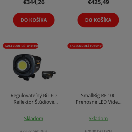
€344,26
€425,49
v
DO KOŠÍKA
DO KOŠÍKA
SALECODE:LÉTO10:10:%
SALECODE:LÉTO10:10:%
Regulovateľný Bi LED
SmallRig RF 10C
Reflektor Štúdiové
Prenosné LED Video
Svetlo Video Foto
Light Svetlo na Batériu
Štúdio Bowens Mount
Optický Gobo Snoot
Skladom
Skladom
150W Diaľkové
Komín s Nástavcami
Ovládanie
€73,82 bez DPH
€70,30 bez DPH