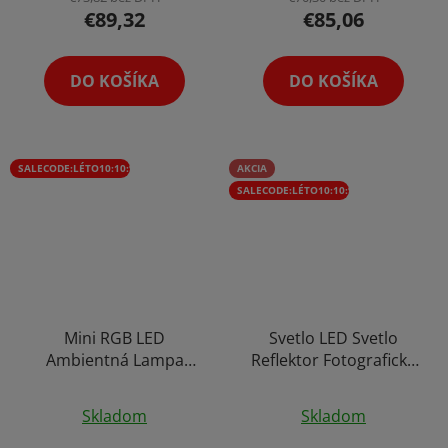
€89,32
€85,06
DO KOŠÍKA
DO KOŠÍKA
SALECODE:LÉTO10:10:%
AKCIA
SALECODE:LÉTO10:10:%
Mini RGB LED
Svetlo LED Svetlo
Ambientná Lampa
Reflektor Fotografické
Reflektor Osvetlenie
Multifunkčné Ručné
Pozadie na Foto Video
Svetielko s Nastavcom
Skladom
Skladom
Stream s Ovládačom
100W