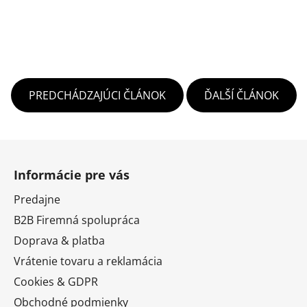
PREDCHÁDZAJÚCI ČLÁNOK
ĎALŠÍ ČLÁNOK
Z
á
Informácie pre vás
p
ä
Predajne
t
B2B Firemná spolupráca
i
Doprava & platba
e
Vrátenie tovaru a reklamácia
Cookies & GDPR
Obchodné podmienky