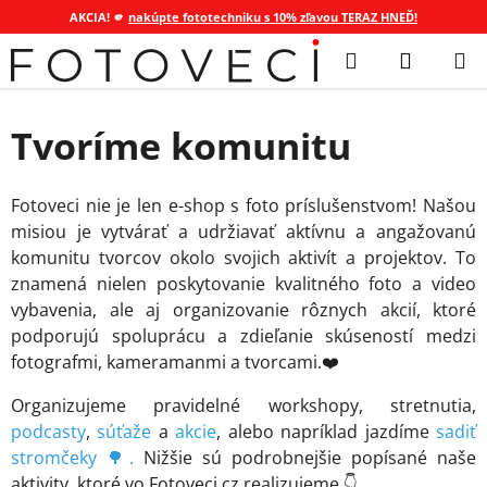
AKCIA! 🫵
nakúpte fototechniku s 10% zľavou TERAZ HNEĎ!
Prejsť
Hľadať
NÁKUP
na
KOŠÍK
obsah
Tvoríme komunitu
Fotoveci nie je len e-shop s foto príslušenstvom! Našou
misiou je vytvárať a udržiavať aktívnu a angažovanú
komunitu tvorcov okolo svojich aktivít a projektov. To
znamená nielen poskytovanie kvalitného foto a video
vybavenia, ale aj organizovanie rôznych akcií, ktoré
podporujú spoluprácu a zdieľanie skúseností medzi
fotografmi, kameramanmi a tvorcami.❤️
Organizujeme pravidelné workshopy, stretnutia,
podcasty
,
súťaže
a
akcie
, alebo napríklad jazdíme
sadiť
stromčeky 🌳.
Nižšie sú podrobnejšie popísané naše
aktivity, ktoré vo Fotoveci.cz realizujeme.👇