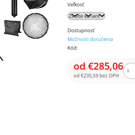
Veľkosť
produktu
je
5,0
z
Dostupnosť
5
Možnosti doručenia
hviezdičiek.
Kód:
od
€285,06
od
€235,59
bez DPH
Jednotková cena: