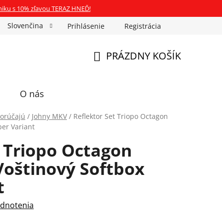
niku s 10% zľavou TERAZ HNEĎ!
Slovenčina
Prihlásenie
Registrácia
ka Fotospin
Neóny na mieru
Preukazové Foto
PRÁZDNY KOŠÍK
NÁKUPNÝ
KOŠÍK
O nás
porúčajú
/
Johny MKV
/
Reflektor Set Triopo Octagon
er Variant
t Triopo Octagon
oštinový Softbox
t
dnotenia