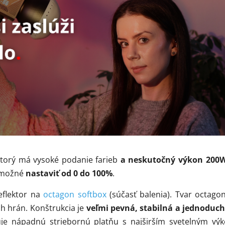
ktorý má vysoké podanie farieb
a neskutočný výkon 200
e možné
nastaviť od 0 do 100%
.
eflektor na
octagon softbox
(súčasť balenia). Tvar octago
ých hrán. Konštrukcia je
veľmi pevná, stabilná a jednoduc
je nápadnú striebornú platňu s najširším svetelným vý