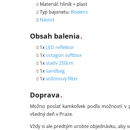
Materiál: hliník + plast
Typ bajonetu:
Bowens
Návod
Obsah balenia
1x
LED reflektor
1x
octagon softbox
1x
statív 250cm
1x
sandbag
1x
voštinový filter
Doprava
Možno poslať kamkoľvek podľa možností v p
všedný deň v Praze.
Vždy si ale predtým urobte objednávku, aby 