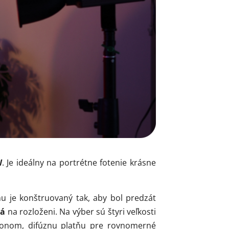
W
. Je ideálny na portrétne fotenie krásne
nu je konštruovaný tak, aby bol predzát
há
na rozloženi. Na výber sú štyri veľkosti
konom, difúznu platňu pre rovnomerné