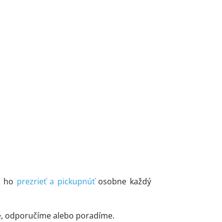
si ho
prezrieť a pickupnúť
osobne každý
e, odporučíme alebo poradíme.