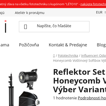
etný zľava na všetku fototechniku s kupónom "LÉTO10" -
nakúpte fototech
EUR
ajú
Ateliér k pronájmu
Sadíme stromčeky
Eventov
lama
Požičovňa
Kontakt & Predajne
Blog
Domov
/
Fototechnika
/
Influenceri Od
Honeycomb Voštinový Softbox Výb
Reflektor Se
Honeycomb V
Výber Varian
Priemerné
1 hodnotenie
Podrobnosti ho
hodnotenie