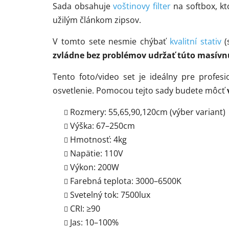
Sada obsahuje
voštinovy ​​filter
na softbox, kt
užilým článkom zipsov.
V tomto sete nesmie chýbať
kvalitní stativ
(
zvládne bez problémov udržať túto masívn
Tento foto/video set je ideálny pre profesi
osvetlenie. Pomocou tejto sady budete môcť
Rozmery: 55,65,90,120cm (výber variant)
Výška: 67–250cm
Hmotnosť: 4kg
Napätie: 110V
Výkon: 200W
Farebná teplota: 3000–6500K
Svetelný tok: 7500lux
CRI: ≥90
Jas: 10–100%