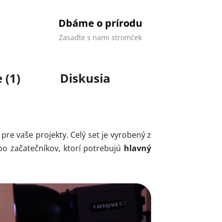
Dbáme o prírodu
Zasaďte s nami stromček
 (1)
Diskusia
pre vaše projekty. Celý set je vyrobený z
bo začatečníkov, ktorí potrebujú
hlavný