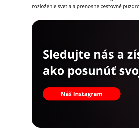
rozloženie svetla a prenosné cestovné puzdro