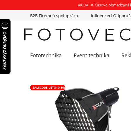
AKCIA! 🫵 Časovo obmedzená l
Prejsť
B2B Firemná spolupráca
Influenceri Odporúč
na
obsah
Fototechnika
Event technika
Rek
SALECODE:LÉTO10:10:%