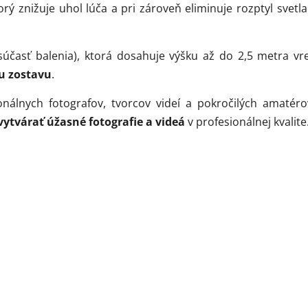
orý znižuje uhol lúča a pri zároveň eliminuje rozptyl svet
súčasť balenia), ktorá dosahuje výšku až do 2,5 metra v
u zostavu
.
onálnych fotografov, tvorcov videí a pokročilých amatérov
vytvárať úžasné fotografie a videá
v profesionálnej kvalite