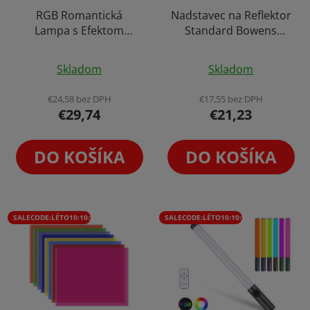
RGB Romantická
Nadstavec na Reflektor
Lampa s Efektom
Standard Bowens
Západu Slnka na Foto
Bajonet 17cm +
Priemerné
Zátišie LED Svetlo
Voština
Skladom
Skladom
hodnotenie
produktu
€24,58 bez DPH
€17,55 bez DPH
€29,74
€21,23
je
4,1
z
DO KOŠÍKA
DO KOŠÍKA
5
hviezdičiek.
SALECODE:LÉTO10:10:%
SALECODE:LÉTO10:10:%