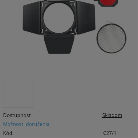
z
5
hviezdičiek.
Dostupnosť
Skladom
Možnosti doručenia
Kód:
C27/1