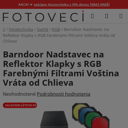
AKCIA! 🫵
nakúpte fototechniku s 10% zľavou TERAZ HNEĎ!
Prejsť
Hľadať
NÁKUP
na
KOŠÍK
obsah
Domov
/
Fototechnika
/
Svetlá
/
RGB
/
Barndoor Nadstavec na
Reflektor Klapky s RGB Farebnými Filtrami Voština Vráta od
Chlieva
Barndoor Nadstavec na
Reflektor Klapky s RGB
Farebnými Filtrami Voština
Vráta od Chlieva
Priemerné
Neohodnotené
Podrobnosti hodnotenia
hodnotenie
SALECODE:LÉTO10:10:%
produktu
je
0,0