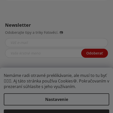
Newsletter
Odoberajte tipy a triky Fotověcí. 📷
Odoberať
Nemáme radi otravné preklikávanie, ale musí to tu byť
🤦🏾‍♂️. Aj táto stránka používa Cookies🍪. Pokračovaním v
prezeraní súhlasíte s jeho využívaním.
Nastavenie
YOUTUBE
FB
IG