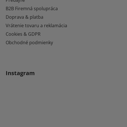
ä
t
B2B Firemná spolupráca
i
Doprava & platba
e
Vrátenie tovaru a reklamácia
Cookies & GDPR
Obchodné podmienky
Instagram