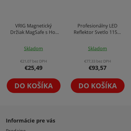
VRIG Magnetický
Profesionálny LED
Držiak MagSafe s Hot
Reflektor Svetlo 115W
Shoe Cold Shoe
(18000 LUX/0,5 m)
Priemerné
Držiakom 1/4 Závitom
Skladom
Skladom
iPhone Kompatibilný +
hodnotenie
Adaptér pre Ostatné
produktu
€21,07 bez DPH
€77,33 bez DPH
Telefóny
€25,49
€93,57
je
4,5
z
DO KOŠÍKA
DO KOŠÍKA
5
hviezdičiek.
Z
á
Informácie pre vás
p
Predajne