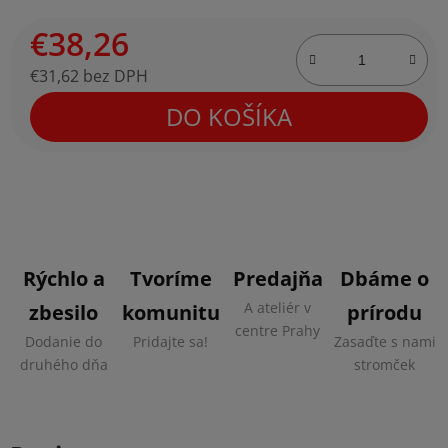
€38,26
€31,62 bez DPH
Jednotková cena:
DO KOŠÍKA
Rýchlo a
Tvoríme
Predajňa
Dbáme o
A ateliér v
zbesilo
komunitu
prírodu
centre Prahy
Dodanie do
Pridajte sa!
Zasaďte s nami
druhého dňa
stromček