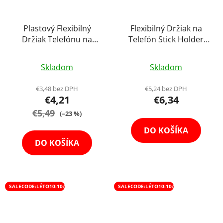
Plastový Flexibilný
Flexibilný Držiak na
Držiak Telefónu na
Telefón Stick Holder
Statív Stick Holder
Husí krk 1/4 Skrutka
Priemerné
Skladom
Skladom
hodnotenie
produktu
€3,48 bez DPH
€5,24 bez DPH
€4,21
€6,34
je
€5,49
4,1
(–23 %)
z
DO KOŠÍKA
5
DO KOŠÍKA
hviezdičiek.
SALECODE:LÉTO10:10:%
SALECODE:LÉTO10:10:%