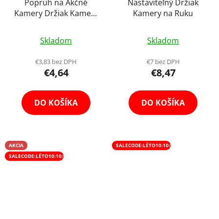
Popruh na Akčné
Nastaviteľný Držiak
Kamery Držiak Kamery
Kamery na Ruku
na Helme Helmet
Priemerné
Strap Holder FPV Videá
Skladom
Skladom
hodnotenie
produktu
€3,83 bez DPH
€7 bez DPH
€4,64
€8,47
je
4,7
z
DO KOŠÍKA
DO KOŠÍKA
5
hviezdičiek.
AKCIA
SALECODE:LÉTO10:10:%
SALECODE:LÉTO10:10:%