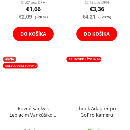
produktu
€1,37 bez DPH
€2,78 bez DPH
€1,66
€3,36
je
€2,09
5,0
€4,21
(–20 %)
(–20 %)
z
5
DO KOŠÍKA
DO KOŠÍKA
hviezdičiek.
AKCIA
SALECODE:LÉTO10:10:%
SALECODE:LÉTO10:10:%
Rovné Sánky s
J-hook Adaptér pre
Lepiacim Vankúšikom
GoPro Kameru
na GoPro Kameru