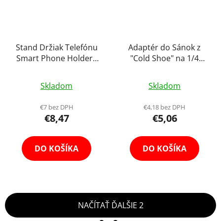
Stand Držiak Telefónu
Adaptér do Sánok z
Smart Phone Holder -
"Cold Shoe" na 1/4
1/4 Závit
Skrutku
Priemerné
Skladom
Skladom
hodnotenie
produktu
€7 bez DPH
€4,18 bez DPH
€8,47
€5,06
je
5,0
z
DO KOŠÍKA
DO KOŠÍKA
5
hviezdičiek.
NAČÍTAŤ ĎALŠIE 2