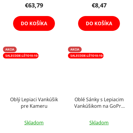
€63,79
€8,47
je
4,7
z
DO KOŠÍKA
DO KOŠÍKA
5
hviezdičiek.
AKCIA
AKCIA
SALECODE:LÉTO10:10:%
SALECODE:LÉTO10:10:%
Oblý Lepiaci Vankúšik
Oblé Sánky s Lepiacim
pre Kameru
Vankúšikom na GoPro
Kameru
Priemerné
Skladom
Skladom
hodnotenie