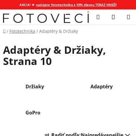
AKCIA! 🫵
nakúpte fototechniku s 10% zľavou TERAZ HNEĎ!
Prejsť
Hľadať
NÁKUP
na
KOŠÍK
obsah
Domov
/
Fototechnika
/
Adaptéry & Držiaky
Adaptéry & Držiaky
,
Strana 10
Držiaky
Adaptéry
GoPro
R
Radiť podľa:
Najpredávanejšie