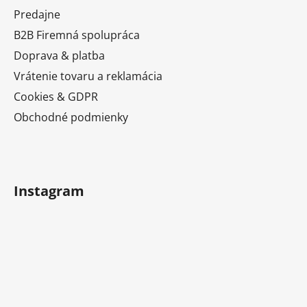
u
ä
Predajne
t
B2B Firemná spolupráca
i
Doprava & platba
e
Vrátenie tovaru a reklamácia
Cookies & GDPR
Obchodné podmienky
Instagram