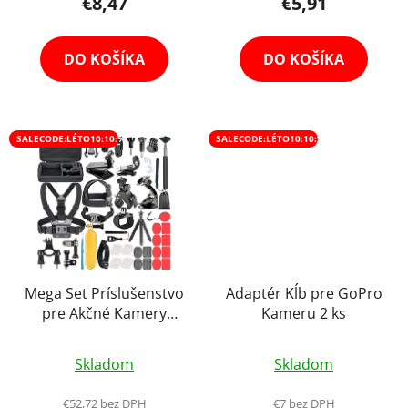
€8,47
€5,91
je
v
5,0
z
DO KOŠÍKA
DO KOŠÍKA
5
hviezdičiek.
SALECODE:LÉTO10:10:%
SALECODE:LÉTO10:10:%
Mega Set Príslušenstvo
Adaptér Kĺb pre GoPro
pre Akčné Kamery
Kameru 2 ks
(GoPro, Xiaomi, SJCAM,
Priemerné
DJI Osmo Action,
Skladom
Skladom
Niceboy, apod)
hodnotenie
produktu
€52,72 bez DPH
€7 bez DPH