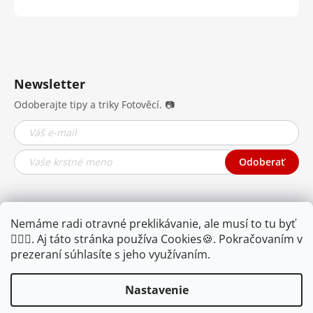
Newsletter
Odoberajte tipy a triky Fotověcí. 📷
Odoberať
Nemáme radi otravné preklikávanie, ale musí to tu byť
🤦🏾‍♂️. Aj táto stránka používa Cookies🍪. Pokračovaním v
prezeraní súhlasíte s jeho využívaním.
Nastavenie
YOUTUBE
FB
IG