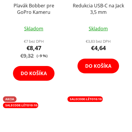
Plavák Bobber pre
Redukcia USB-C na Jack
GoPro Kameru
3,5 mm
Priemerné
Skladom
Skladom
hodnotenie
produktu
€7 bez DPH
€3,83 bez DPH
€8,47
€4,64
je
€9,32
5,0
(–9 %)
z
DO KOŠÍKA
5
DO KOŠÍKA
hviezdičiek.
AKCIA
SALECODE:LÉTO10:10:%
SALECODE:LÉTO10:10:%