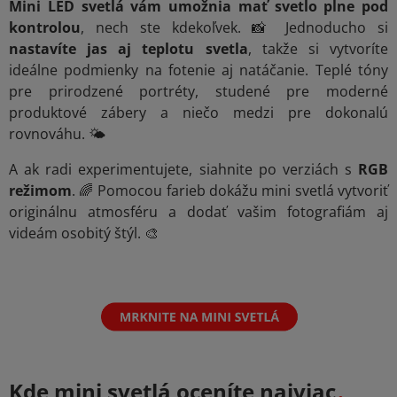
Mini LED svetlá vám umožnia mať svetlo plne pod
kontrolou
, nech ste kdekoľvek. 📸 Jednoducho si
nastavíte jas aj teplotu svetla
, takže si vytvoríte
ideálne podmienky na fotenie aj natáčanie. Teplé tóny
pre prirodzené portréty, studené pre moderné
produktové zábery a niečo medzi pre dokonalú
rovnováhu. 🌤️
A ak radi experimentujete, siahnite po verziách s
RGB
režimom
. 🌈 Pomocou farieb dokážu mini svetlá vytvoriť
originálnu atmosféru a dodať vašim fotografiám aj
videám osobitý štýl. 🎨
Kde mini svetlá oceníte najviac