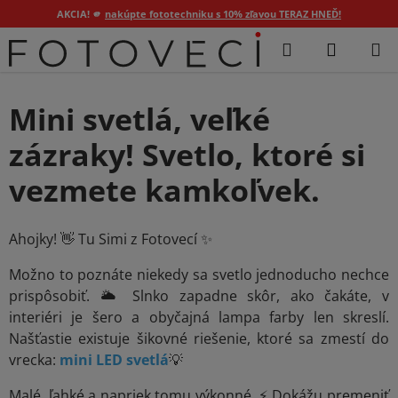
AKCIA! 🫵
nakúpte fototechniku s 10% zľavou TERAZ HNEĎ!
Prejsť
Hľadať
NÁKUP
na
KOŠÍK
obsah
Mini svetlá, veľké
zázraky! Svetlo, ktoré si
vezmete kamkoľvek.
Ahojky! 👋 Tu Simi z Fotovecí ✨
Možno to poznáte niekedy sa svetlo jednoducho nechce
prispôsobiť. 🌥️ Slnko zapadne skôr, ako čakáte, v
interiéri je šero a obyčajná lampa farby len skreslí.
Našťastie existuje šikovné riešenie, ktoré sa zmestí do
vrecka:
mini LED svetlá
💡
Malé, ľahké a napriek tomu výkonné. ⚡ Dokážu premeniť