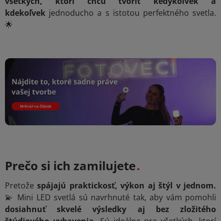
všetkých, ktorí chcú tvoriť kedykoľvek a
kdekoľvek
jednoducho a s istotou perfektného svetla.
🌟
Prečo si ich zamilujete
Pretože
spájajú praktickosť, výkon aj štýl v jednom.
💫 Mini LED svetlá sú navrhnuté tak, aby vám pomohli
dosiahnuť skvelé výsledky aj bez zložitého