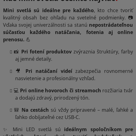
Mini svetlá sú ideálne pre každého
, kto chce tvoriť
kvalitný obsah bez ohľadu na svetelné podmienky. 📷
Vďaka svojej univerzálnosti sa stanú
nepostrádateľnou
súčasťou každého natáčania, fotenia aj online
prenosu.
💪
📸
Pri fotení produktov
zvýraznia štruktúry, farby
aj jemné detaily.
🎥
Pri natáčaní videí
zabezpečia rovnomerné
nasvietenie a profesionálny vzhľad.
💻
Pri online hovoroch či streamoch
rozžiaria tvár
a dodajú zdravý, prirodzený tón.
🎒
Na cestách
sú vždy pripravené – malé, ľahké a
ľahko dobíjateľné cez USB-C.
✨ Mini LED svetlá sú
ideálnym spoločníkom pre