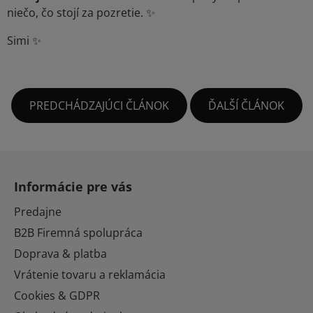
niečo, čo stojí za pozretie. ✨
Simi ✨
PREDCHÁDZAJÚCI ČLÁNOK
ĎALŠÍ ČLÁNOK
Z
á
Informácie pre vás
p
ä
Predajne
t
B2B Firemná spolupráca
i
Doprava & platba
e
Vrátenie tovaru a reklamácia
Cookies & GDPR