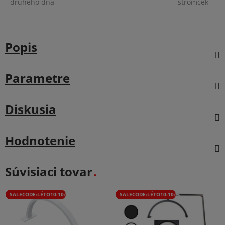
druhého dňa
stromček
Popis
Parametre
Diskusia
Hodnotenie
Súvisiaci tovar
SALECODE:LÉTO10:10:%
SALECODE:LÉTO10:10:%