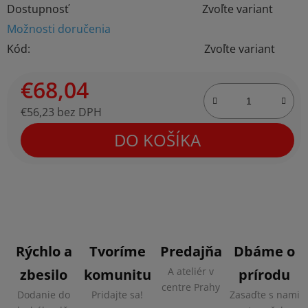
Dostupnosť
Zvoľte variant
Možnosti doručenia
Kód:
Zvoľte variant
€68,04
€56,23 bez DPH
Jednotková cena:
DO KOŠÍKA
Rýchlo a
Tvoríme
Predajňa
Dbáme o
A ateliér v
zbesilo
komunitu
prírodu
centre Prahy
Dodanie do
Pridajte sa!
Zasaďte s nami