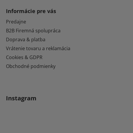
á
Informácie pre vás
p
ä
Predajne
t
B2B Firemná spolupráca
i
Doprava & platba
e
Vrátenie tovaru a reklamácia
Cookies & GDPR
Obchodné podmienky
Instagram