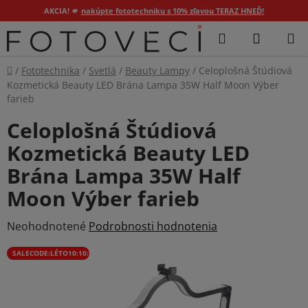
AKCIA! 🫵
nakúpte fototechniku s 10% zľavou TERAZ HNEĎ!
Prejsť
Hľadať
NÁKUP
na
KOŠÍK
obsah
Domov
/
Fototechnika
/
Svetlá
/
Beauty Lampy
/
Celoplošná Štúdiová
Kozmetická Beauty LED Brána Lampa 35W Half Moon Výber
farieb
Celoplošná Štúdiová
Kozmetická Beauty LED
Brána Lampa 35W Half
Moon Výber farieb
Priemerné
Neohodnotené
Podrobnosti hodnotenia
hodnotenie
SALECODE:LÉTO10:10:%
produktu
je
0,0