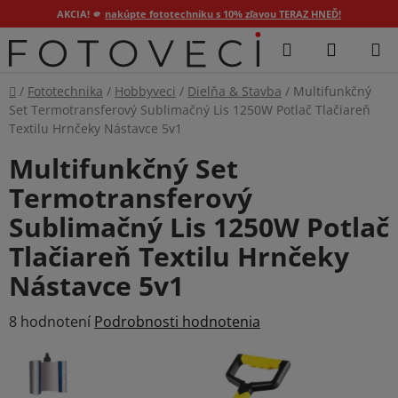
AKCIA! 🫵
nakúpte fototechniku s 10% zľavou TERAZ HNEĎ!
Prejsť
Hľadať
NÁKUP
na
KOŠÍK
obsah
Domov
/
Fototechnika
/
Hobbyveci
/
Dielňa & Stavba
/
Multifunkčný
Set Termotransferový Sublimačný Lis 1250W Potlač Tlačiareň
Textilu Hrnčeky Nástavce 5v1
Multifunkčný Set
Termotransferový
Sublimačný Lis 1250W Potlač
Tlačiareň Textilu Hrnčeky
Nástavce 5v1
Priemerné
8 hodnotení
Podrobnosti hodnotenia
hodnotenie
produktu
je