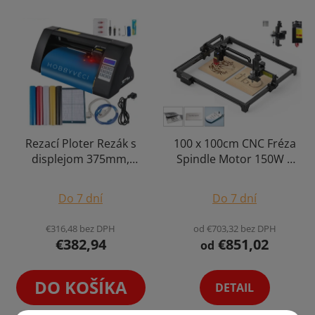
Rezací Ploter Rezák s
100 x 100cm CNC Fréza
displejom 375mm,
Spindle Motor 150W +
500g, CNC Rezačka
Laserová Gravírka 10W
Priemerné
Vinyl Folie SignMaster
Output Ploter
Do 7 dní
Do 7 dní
Gravírovací Stroj
hodnotenie
produktu
€316,48 bez DPH
od €703,32 bez DPH
€382,94
€851,02
je
od
4,3
z
DO KOŠÍKA
DETAIL
5