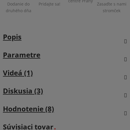
centre Prahy
Dodanie do
Pridajte sa!
Zasaďte s nami
druhého dňa
stromček
Popis
Parametre
Videá (1)
Diskusia (3)
Hodnotenie (8)
Súvisiaci tovar