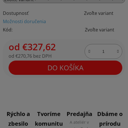
Dostupnosť
Zvoľte variant
Možnosti doručenia
Kód:
Zvoľte variant
od
€327,62
od
€270,76
bez DPH
Jednotková cena:
DO KOŠÍKA
Rýchlo a
Tvoríme
Predajňa
Dbáme o
A ateliér v
zbesilo
komunitu
prírodu