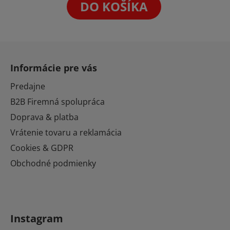
5
DO KOŠÍKA
hviezdičiek.
Z
á
Informácie pre vás
p
ä
Predajne
t
B2B Firemná spolupráca
i
Doprava & platba
e
Vrátenie tovaru a reklamácia
Cookies & GDPR
Obchodné podmienky
Instagram