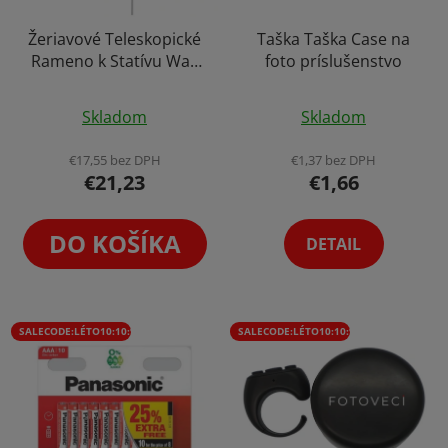
Žeriavové Teleskopické
Taška Taška Case na
Rameno k Statívu Wall
foto príslušenstvo
Boom + Závažie + Kĺb
Priemerné
Priemerné
Skladom
Skladom
hodnotenie
hodnotenie
produktu
produktu
€17,55 bez DPH
€1,37 bez DPH
€21,23
€1,66
je
je
4,2
4,0
z
z
DO KOŠÍKA
DETAIL
5
5
hviezdičiek.
hviezdičiek.
SALECODE:LÉTO10:10:%
SALECODE:LÉTO10:10:%