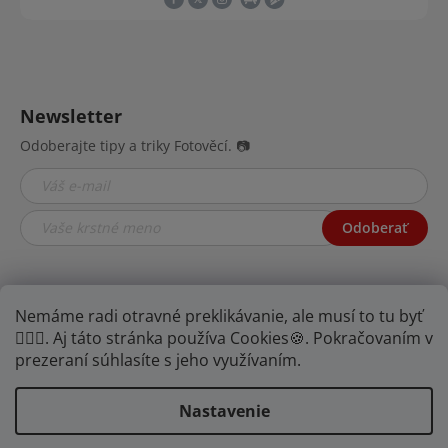
Newsletter
Odoberajte tipy a triky Fotověcí. 📷
Odoberať
Nemáme radi otravné preklikávanie, ale musí to tu byť
🤦🏾‍♂️. Aj táto stránka používa Cookies🍪. Pokračovaním v
prezeraní súhlasíte s jeho využívaním.
Nastavenie
YOUTUBE
FB
IG