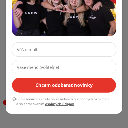
Sandbag Waterbag na
Foto Lampa Studio
Vodu s Poutkem
Softbox Svetlo BEZ
Závažie na Statív s
ŠTATÍVU, BEZ
Karabínou
ŽIAROVKY
Skladom
Skladom
€7 bez DPH
€21,07 bez DPH
€8,47
€25,49
DO KOŠÍKA
DO KOŠÍKA
Chcem odoberať novinky
Prihlásením súhlasíte so zasielaním obchodných oznámení
SALECODE:LÉTO10:10:%
AKCIA
a so spracovaním
osobných údajov
.
SALECODE:LÉTO10:10:%