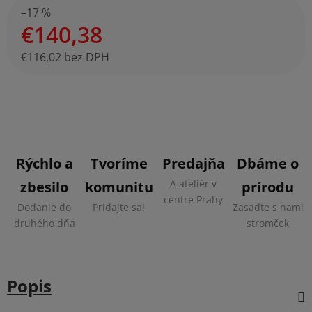
–17 %
€140,38
€116,02 bez DPH
Jednotková cena:
Rýchlo a
Tvoríme
Predajňa
Dbáme o
A ateliér v
zbesilo
komunitu
prírodu
centre Prahy
Dodanie do
Pridajte sa!
Zasaďte s nami
druhého dňa
stromček
Popis