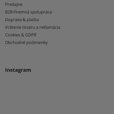
ä
Predajne
t
B2B Firemná spolupráca
i
Doprava & platba
e
Vrátenie tovaru a reklamácia
Cookies & GDPR
Obchodné podmienky
Instagram