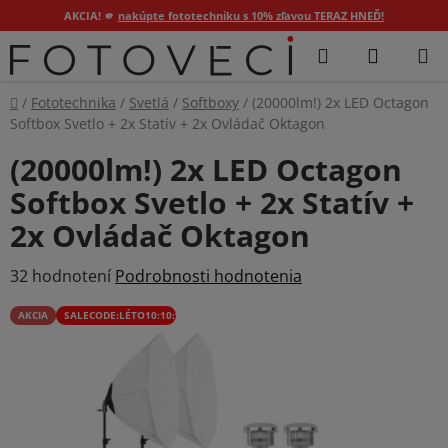
AKCIA! 🫵
nakúpte fototechniku s 10% zľavou TERAZ HNEĎ!
Prejsť
Hľadať
NÁKUP
na
KOŠÍK
obsah
Domov
/
Fototechnika
/
Svetlá
/
Softboxy
/
(20000lm!) 2x LED Octagon
Softbox Svetlo + 2x Statív + 2x Ovládač Oktagon
(20000lm!) 2x LED Octagon
Softbox Svetlo + 2x Statív +
2x Ovládač Oktagon
Priemerné
32 hodnotení
Podrobnosti hodnotenia
hodnotenie
AKCIA
SALECODE:LÉTO10:10:%
produktu
je
4,1
z
5