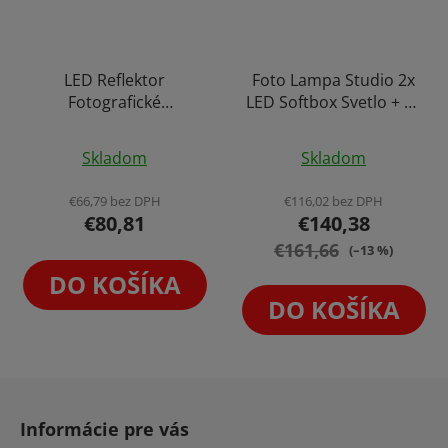
LED Reflektor
Foto Lampa Studio 2x
Fotografické
LED Softbox Svetlo + 2x
Bezdrôtové
Statív + 2x Diaľkový
Priemerné
Priemerné
Multifunkčné LED
Ovládač (9000lm)
Skladom
Skladom
Ručné Štúdio Svetlo
hodnotenie
hodnotenie
COB 60W
produktu
produktu
€66,79 bez DPH
€116,02 bez DPH
€80,81
€140,38
je
je
5,0
€161,66
4,2
(–13 %)
z
z
DO KOŠÍKA
5
5
DO KOŠÍKA
hviezdičiek.
hviezdičiek.
Z
á
Informácie pre vás
p