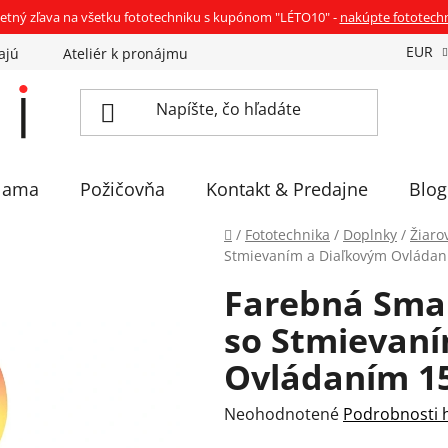
etný zľava na všetku fototechniku s kupónom "LÉTO10" -
nakúpte fototech
EUR
ajú
Ateliér k pronájmu
Sadíme stromčeky
Eventov
lama
Požičovňa
Kontakt & Predajne
Blog
Domov
/
Fototechnika
/
Doplnky
/
Žiaro
Stmievaním a Diaľkovým Ovláda
Farebná Smar
so Stmievan
Ovládaním 
Priemerné
Neohodnotené
Podrobnosti 
hodnotenie