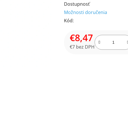
Dostupnosť
produktu
Možnosti doručenia
je
Kód:
0,0
z
€8,47
5
hviezdičiek.
€7 bez DPH
Jednotková cena: