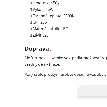
Hmotnosť: 50g
Výkon: 15W
Farebná teplota: 6500K
CRI: ≥95
Materiál: hliník + PC
Závit E27
Doprava
Možno poslať kamkoľvek podľa možností v p
všedný deň v Praze.
Vždy si ale predtým urobte objednávku, aby 