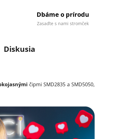
Dbáme o prírodu
Zasaďte s nami stromček
Diskusia
okojasnými
čipmi SMD2835 a SMD5050,