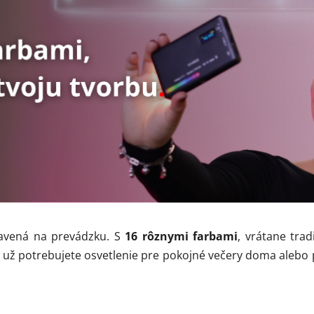
×
Newsletter
Tvoríme obsah,
ktorý vás
vystrelí
z cvičiek
.
ovinky, tipy a inšpirácia zo sveta content tvorby, fototechni
pravená na prevádzku. S
16 rôznymi farbami
, vrátane tra
 eventov.
Bez spamu.
i už potrebujete osvetlenie pre pokojné večery doma alebo p
Tipy
Novinky
Akcie
Praktické rady
Zo zákulisia
Zľavy a špeciálne