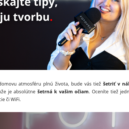
domovu atmosféru plnú života, bude vás tiež
šetriť v n
akže je absolútne
šetrná k vašim očiam
. Oceníte tiež jed
e či WiFi.