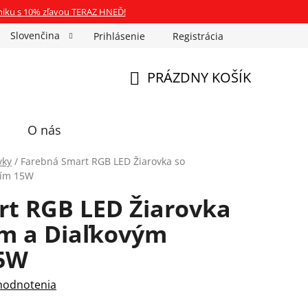
niku s 10% zľavou TERAZ HNEĎ!
Slovenčina
Prihlásenie
Registrácia
ka Fotospin
Neóny na mieru
Preukazové Foto
PRÁZDNY KOŠÍK
NÁKUPNÝ
KOŠÍK
O nás
vky
/
Farebná Smart RGB LED Žiarovka so
ním 15W
t RGB LED Žiarovka
ím a Diaľkovým
15W
hodnotenia