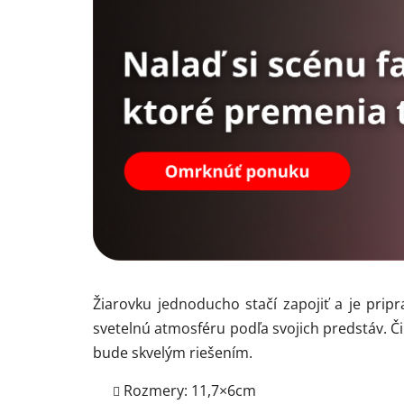
N
Žiarovku jednoducho stačí zapojiť a je pri
a
svetelnú atmosféru podľa svojich predstáv. Č
bude skvelým riešením.
Rozmery: 11,7×6cm