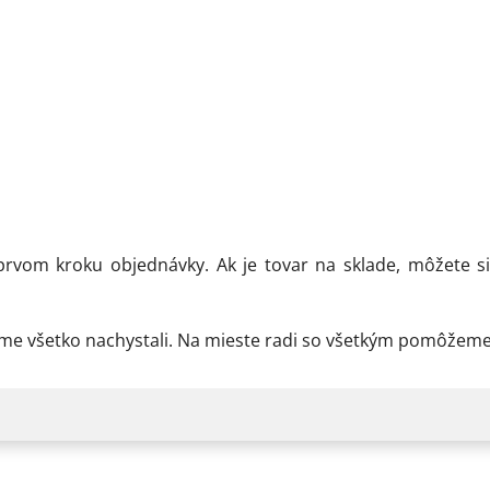
a techniky
ponuky
Chcem odoberať novinky
rvom kroku objednávky. Ak je tovar na sklade, môžete 
Prihlásením súhlasíte so zasielaním obchodných oznámení a so spracovaním
osobných údajov
.
sme všetko nachystali. Na mieste radi so všetkým pomôžem