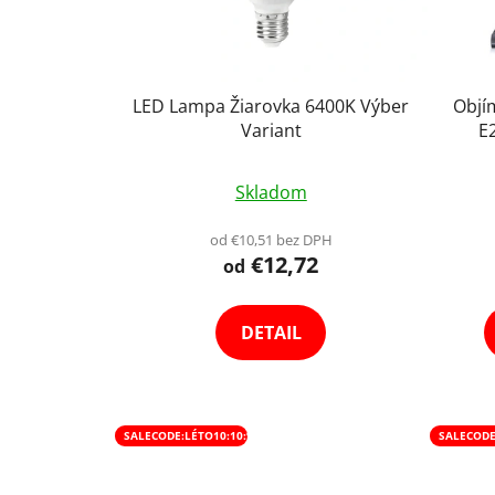
LED Lampa Žiarovka 6400K Výber
Objím
Variant
E
Priemerné
Skladom
hodnotenie
produktu
od €10,51 bez DPH
€12,72
je
od
5,0
z
DETAIL
5
hviezdičiek.
SALECODE:LÉTO10:10:%
SALECODE