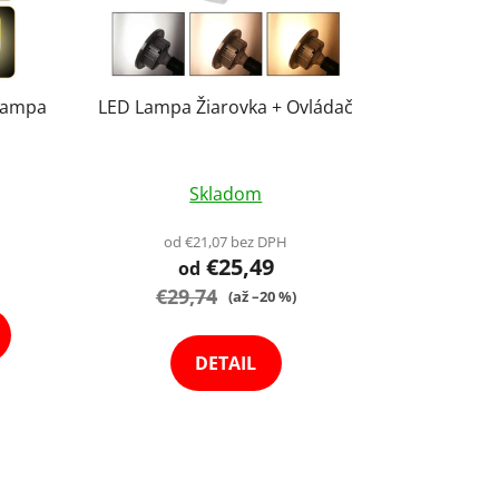
Lampa
LED Lampa Žiarovka + Ovládač
Priemerné
Skladom
hodnotenie
produktu
od €21,07 bez DPH
€25,49
je
od
€29,74
5,0
(až –20 %)
z
5
DETAIL
hviezdičiek.