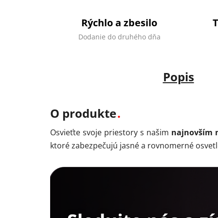
Rýchlo a zbesilo
Dodanie do druhého dňa
Popis
O produkte
Osvieťte svoje priestory s našim
najnovším
ktoré zabezpečujú jasné a rovnomerné osvetle