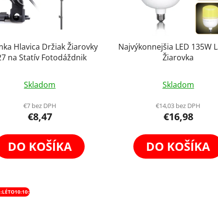
ka Hlavica Držiak ​Žiarovky
Najvýkonnejšia LED 135W 
27 na Statív Fotodáždnik
Žiarovka
Priemerné
Skladom
Skladom
hodnotenie
produktu
€7 bez DPH
€14,03 bez DPH
€8,47
€16,98
je
5,0
z
DO KOŠÍKA
DO KOŠÍKA
5
hviezdičiek.
:LÉTO10:10:%