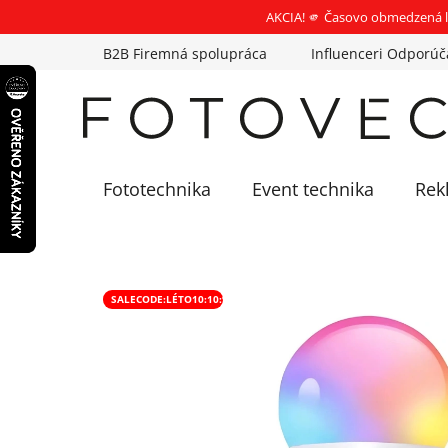
AKCIA! 🫵 Časovo obmedzená l
Prejsť
B2B Firemná spolupráca
Influenceri Odporúč
na
obsah
Fototechnika
Event technika
Rek
SALECODE:LÉTO10:10:%