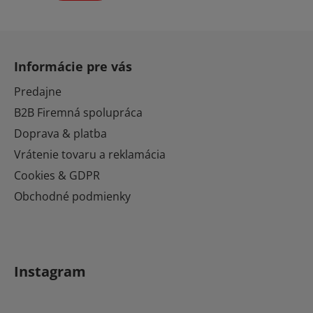
Z
á
Informácie pre vás
p
ä
Predajne
t
B2B Firemná spolupráca
i
Doprava & platba
e
Vrátenie tovaru a reklamácia
Cookies & GDPR
Obchodné podmienky
Instagram