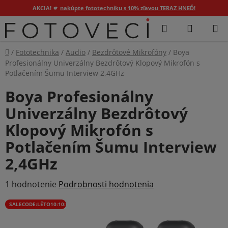
AKCIA! 🫵
nakúpte fototechniku s 10% zľavou TERAZ HNEĎ!
Prejsť
Hľadať
NÁKUP
na
KOŠÍK
obsah
Domov
/
Fototechnika
/
Audio
/
Bezdrôtové Mikrofóny
/
Boya
Profesionálny Univerzálny Bezdrôtový Klopový Mikrofón s
Potlačením Šumu Interview 2,4GHz
Boya Profesionálny
Univerzálny Bezdrôtový
Klopový Mikrofón s
Potlačením Šumu Interview
2,4GHz
Priemerné
1 hodnotenie
Podrobnosti hodnotenia
hodnotenie
SALECODE:LÉTO10:10:%
produktu
je