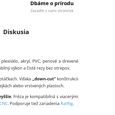
Dbáme o prírodu
Zasaďte s nami stromček
Diskusia
plexisklo, akryl, PVC, penové a drevené
ilný výkon a čisté rezy bez otrepov.
h otáčkach. Vďaka
„down-cut“
konštrukcii
lejkách alebo vrstvených plastoch.
vyššie
. Fréza je kompatibilná s viacerými
 CNC
. Podporuje tiež zariadenia
RatRig
.