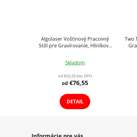
Algolaser Voštinový Pracovný
Two 
Stôl pre Gravírovanie, Hliníková
Gra
Podložka 40 x 40 cm
Grav
Priemerné
Skladom
hodnotenie
produktu
od €63,26 bez DPH
€76,55
je
od
4,1
z
DETAIL
5
hviezdičiek.
Z
á
Informácie pre vás