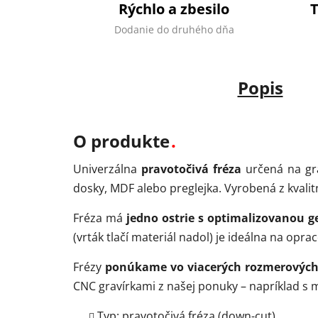
Rýchlo a zbesilo
Dodanie do druhého dňa
Popis
O produkte
Univerzálna
pravotočivá fréza
určená na gr
dosky, MDF alebo preglejka. Vyrobená z kvalit
Fréza má
jedno ostrie s optimalizovanou 
(vrták tlačí materiál nadol) je ideálna na opr
Frézy
ponúkame vo viacerých rozmerových v
CNC gravírkami z našej ponuky – napríklad s
Typ: pravotočivá fréza (down-cut)