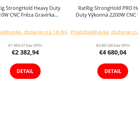
ig StrongHold Heavy Duty
RatRig StrongHold PRO H
10W CNC Fréza Gravírka
Duty Výkonná 2200W CNC 
vacia Gravírovacia Ploter až
Gravírka Frézovacia Gravír
Priemerné
Priemerné
125 x 125cm
Ploter až 150 x 150c
jednávka, dodanie cca 14 dní
Predobjednávka, dodanie cca
hodnotenie
hodnoteni
produktu
produktu
€1 969,37 bez DPH
€3 867,80 bez DPH
€2 382,94
€4 680,04
je
je
4,5
5,0
z
z
DETAIL
DETAIL
5
5
hviezdičiek.
hviezdičiek