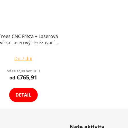
Trees CNC Fréza + Laserová
vírka Laserový - Frézovací
írovací Ploter, 46 x 46 cm
Do 7 dní
od €632,98 bez DPH
€765,91
od
DETAIL
Naše aktivity