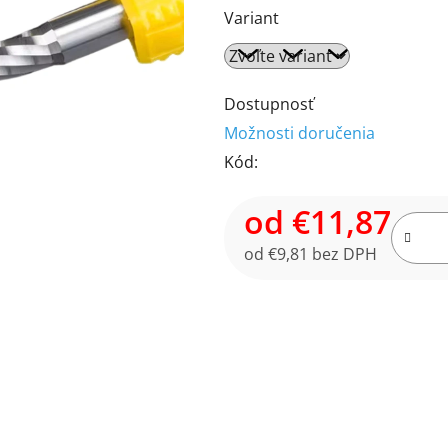
Variant
produktu
je
0,0
z
Dostupnosť
5
Možnosti doručenia
hviezdičiek.
Kód:
od
€11,87
od
€9,81
bez DPH
Jednotková cena: