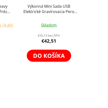
eavy
Výkonná Mini Sada USB
Fréza
Elektrické Gravírovacia Pero
ovacia
Customizer Brúska 30 dielny Set
Priemerné
m
 14 dní
Skladom
e
hodnotenie
produktu
€35,13 bez DPH
€42,51
je
5,0
z
DO KOŠÍKA
5
.
hviezdičiek.