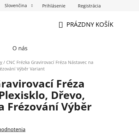
Slovenčina
Prihlásenie
Registrácia
ka Fotospin
Neóny na mieru
Preukazové Foto
PRÁZDNY KOŠÍK
NÁKUPNÝ
KOŠÍK
O nás
y
/
CNC Frézka Gravirovací Fréza Nástavec na
rézování Výběr Variant
ravirovací Fréza
lexisklo, Dřevo,
 a Frézování Výběr
hodnotenia