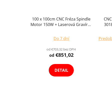
100 x 100cm CNC Fréza Spindle
CNC 
Motor 150W + Laserová Gravírka
3018
10W Output Ploter Gravírovací
Gra
Priemerné
Stroj
Do 7 dní
Predob
hodnotenie
produktu
od €703,32 bez DPH
€851,02
je
od
4,3
z
DETAIL
5
hviezdičiek.