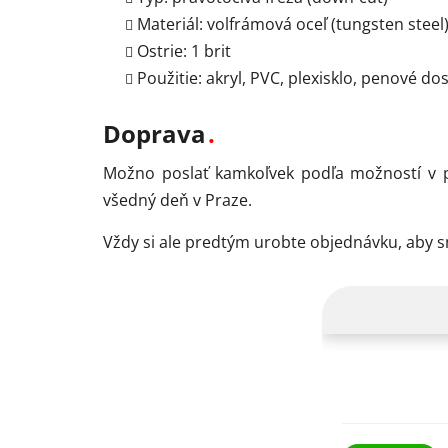
Materiál: volfrámová oceľ (tungsten steel
Ostrie: 1 brit
Použitie: akryl, PVC, plexisklo, penové d
Doprava
Možno poslať kamkoľvek podľa možností v p
všedný deň v Praze.
Vždy si ale predtým urobte objednávku, aby 