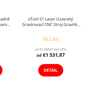
ladné
xTool S1 Laser Uzavretý
vanie
Gravírovací CNC Stroj Gravírka
Grbl
Ploter v Ochrannom Kryte
é
Enclosure s Pozičným Systémom
Do 7 dní
inux
Gravíruje Kovy Bezpečnostné
Prvky 50x32cm Výber Variant
od €1 266,01 bez DPH
€1 531,87
od
DETAIL