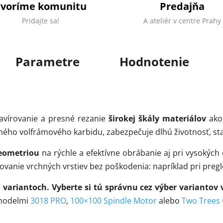
Tvoríme komunitu
Predajňa
Pridajte sa!
A ateliér v centre Prahy
Parametre
Hodnotenie
avírovanie a presné rezanie
širokej škály materiálov
ako 
ného volfrámového karbidu, zabezpečuje dlhú životnosť, stab
geometriou
na rýchle a efektívne obrábanie aj pri vysokýc
acovanie vrchných vrstiev bez poškodenia: napríklad pri preg
ariantoch. Vyberte si tú správnu cez výber variantov 
 modelmi
3018 PRO
,
100×100 Spindle Motor
alebo
Two Trees