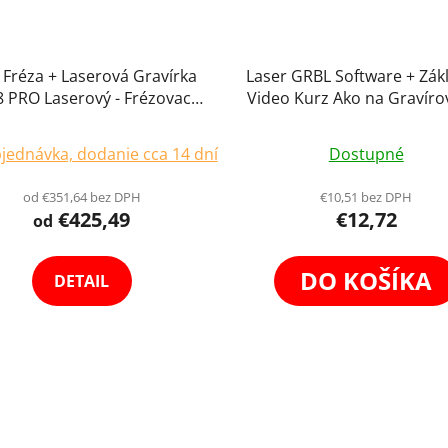
Fréza + Laserová Gravírka
Laser GRBL Software + Zák
 PRO Laserový - Frézovací
Video Kurz Ako na Gravíro
vírovací Ploter, 30 x 18cm
Online Seminár Pre Laser
Priemerné
Program pre Laserov
jednávka, dodanie cca 14 dní
Dostupné
hodnotenie
Gravírovanie Windows L
Komplexné Set
produktu
od €351,64 bez DPH
€10,51 bez DPH
€425,49
€12,72
je
od
4,0
z
DO KOŠÍKA
DETAIL
5
hviezdičiek.