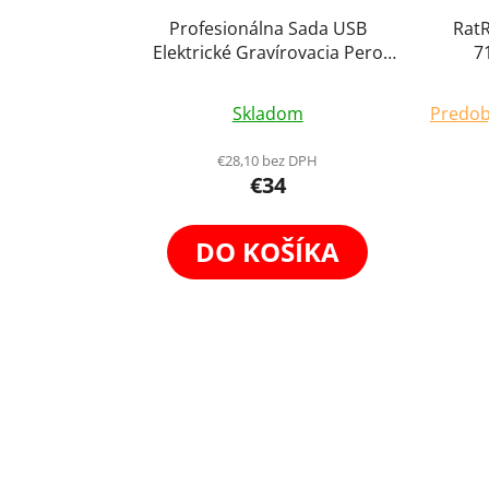
Profesionálna Sada USB
RatR
Elektrické Gravírovacia Pero
7
Brúska 40 dielny Set
Frézo
Priemerné
Skladom
Predob
hodnotenie
produktu
€28,10 bez DPH
€34
je
4,9
z
DO KOŠÍKA
5
hviezdičiek.