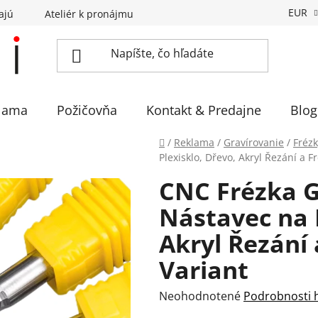
EUR
ajú
Ateliér k pronájmu
Sadíme stromčeky
Eventov
lama
Požičovňa
Kontakt & Predajne
Blog
Domov
/
Reklama
/
Gravírovanie
/
Frézk
Plexisklo, Dřevo, Akryl Řezání a F
CNC Frézka G
Nástavec na P
Akryl Řezání
Variant
Priemerné
Neohodnotené
Podrobnosti 
hodnotenie