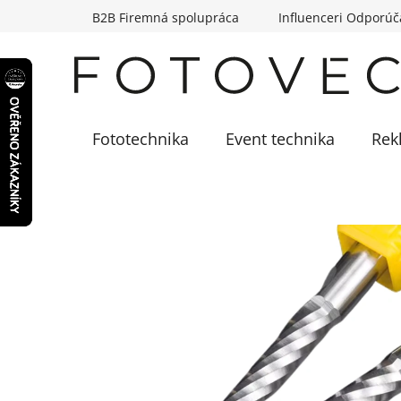
Prejsť
B2B Firemná spolupráca
Influenceri Odporúč
na
obsah
Fototechnika
Event technika
Rek