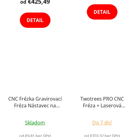
€425,49
4,0
od
z
DETAIL
5
DETAIL
hviezdičiek.
CNC Frézka Gravirovací
Twotrees PRO CNC
Fréza Nástavec na
Fréza + Laserová
Plexisklo, Dřevo, Akryl
Gravírka Laserový
Řezání a Frézování
Frézovací Gravírovací
Skladom
Do 7 dní
Výběr Variant
Ploter až 800W, 46 x 46
cm Výber Variant
od €9,81 bez DPH
od €703,32 bez DPH