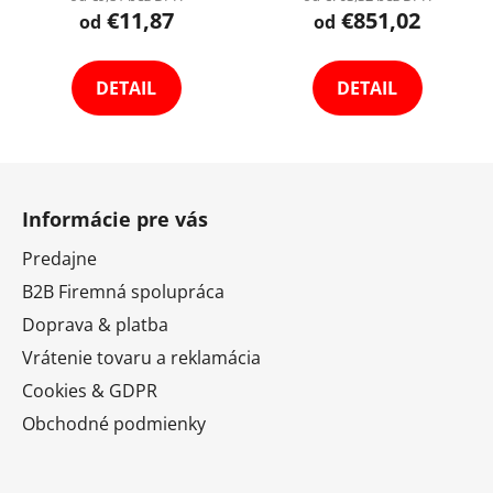
€11,87
€851,02
od
od
DETAIL
DETAIL
Z
á
Informácie pre vás
p
ä
Predajne
t
B2B Firemná spolupráca
i
Doprava & platba
e
Vrátenie tovaru a reklamácia
Cookies & GDPR
Obchodné podmienky