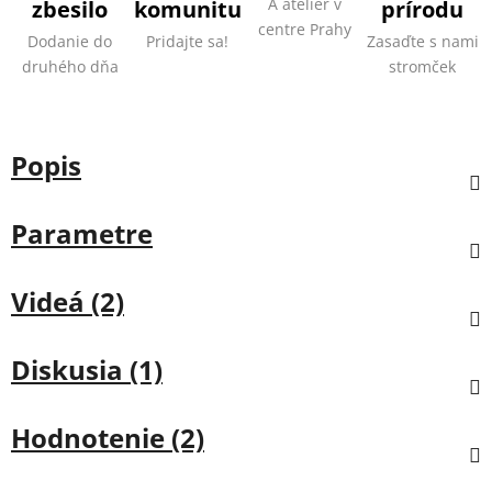
A ateliér v
zbesilo
komunitu
prírodu
centre Prahy
Dodanie do
Pridajte sa!
Zasaďte s nami
druhého dňa
stromček
Popis
Parametre
Videá (2)
Diskusia (1)
Hodnotenie (2)