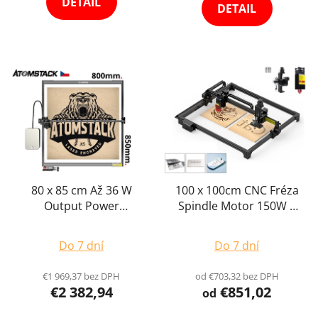
DETAIL
5
DETAIL
hviezdičiek.
80 x 85 cm Až 36 W
100 x 100cm CNC Fréza
Output Power
Spindle Motor 150W +
Atomstack S30 X30
Laserová Gravírka 10W
Priemerné
Priemerné
Laser CNC Gravírka
Output Ploter
Do 7 dní
Do 7 dní
Laserový Gravírovací
hodnotenie
Gravírovací Stroj
hodnotenie
Stroj Ploter Gravíruje
produktu
produktu
€1 969,37 bez DPH
od €703,32 bez DPH
(aj reže) kovy
€2 382,94
€851,02
je
je
od
4,3
4,3