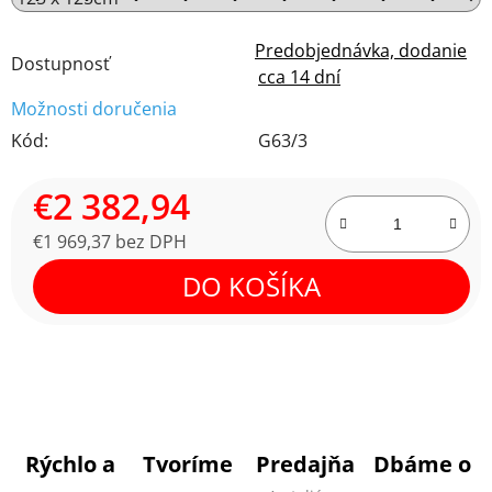
Predobjednávka, dodanie
Dostupnosť
cca 14 dní
Možnosti doručenia
Kód:
G63/3
€2 382,94
€1 969,37 bez DPH
Jednotková cena:
DO KOŠÍKA
Rýchlo a
Tvoríme
Predajňa
Dbáme o