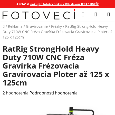
AKCIA! 🫵
nakúpte fototechniku s 10% zľavou TERAZ HNEĎ!
Prejsť
Hľadať
NÁKUP
na
KOŠÍK
obsah
Domov
/
Reklama
/
Gravírovanie
/
Frézky
/
RatRig StrongHold Heavy
Duty 710W CNC Fréza Gravírka Frézovacia Gravírovacia Ploter až
125 x 125cm
RatRig StrongHold Heavy
Duty 710W CNC Fréza
Gravírka Frézovacia
Gravírovacia Ploter až 125 x
125cm
Priemerné
2 hodnotenia
Podrobnosti hodnotenia
hodnotenie
produktu
je