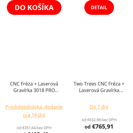
z
z
DO KOŠÍKA
DETAIL
5
5
hviezdičiek.
hviezdičiek.
CNC Fréza + Laserová
Two Trees CNC Fréza +
Gravírka 3018 PRO
Laserová Gravírka
Laserový - Frézovací
Laserový - Frézovací
Priemerné
Gravírovací Ploter, 30 x
Gravírovací Ploter, 46 x
Predobjednávka, dodanie
Do 7 dní
18cm
hodnotenie
46 cm
cca 14 dní
produktu
od €632,98 bez DPH
€765,91
je
od
od €351,64 bez DPH