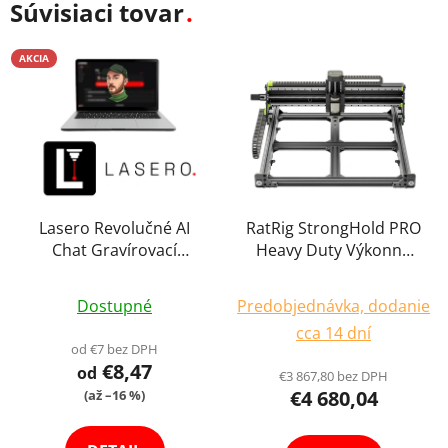
Súvisiaci tovar
AKCIA
Lasero Revolučné AI
RatRig StrongHold PRO
Chat Gravírovací
Heavy Duty Výkonná
Asistent Podpora
2200W CNC Fréza
Priemerné
Licenčný Kľúč pre
Gravírka Frézovacia
Dostupné
Predobjednávka, dodanie
Softvér Laserové
Gravírovacia Ploter až
hodnotenie
cca 14 dní
Gravírovanie Windows
150 x 150cm
produktu
od €7 bez DPH
Android
€8,47
je
od
€3 867,80 bez DPH
€4 680,04
(až –16 %)
5,0
z