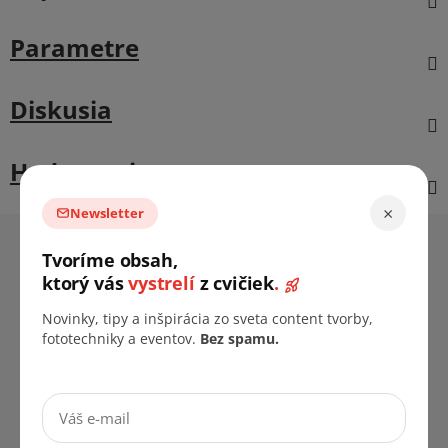
Parametre
Diskusia
Hodnotenie
×
Newsletter
Z
á
Tvoríme obsah,
Informácie pre vás
p
ktorý vás
vystrelí
z cvičiek
.
ä
Predajne
Novinky, tipy a inšpirácia zo sveta content tvorby,
t
B2B Firemná spolupráca
fototechniky a eventov.
Bez spamu.
i
Doprava & platba
e
Vrátenie tovaru a reklamácia
Cookies & GDPR