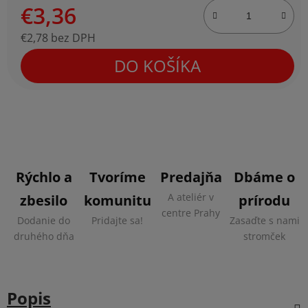
€3,36
€2,78 bez DPH
Jednotková cena:
DO KOŠÍKA
Rýchlo a
Tvoríme
Predajňa
Dbáme o
A ateliér v
zbesilo
komunitu
prírodu
centre Prahy
Dodanie do
Pridajte sa!
Zasaďte s nami
druhého dňa
stromček
Popis