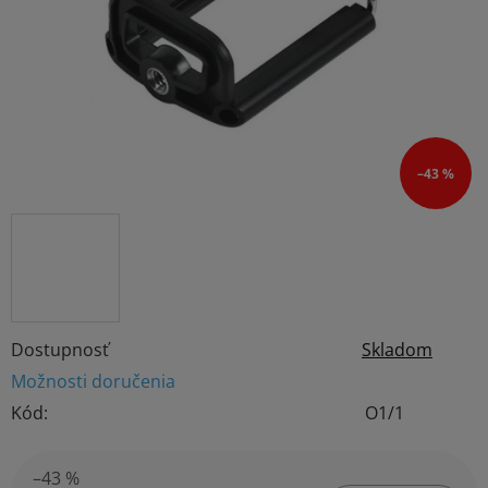
hviezdičiek.
–43 %
Dostupnosť
Skladom
Možnosti doručenia
Kód:
O1/1
–43 %