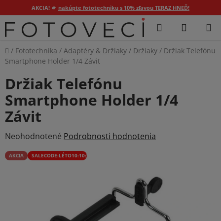
AKCIA! 🫵
nakúpte fototechniku s 10% zľavou TERAZ HNEĎ!
Prejsť
Hľadať
NÁKUP
na
KOŠÍK
obsah
Domov
/
Fototechnika
/
Adaptéry & Držiaky
/
Držiaky
/
Držiak Telefónu
Smartphone Holder 1/4 Závit
Držiak Telefónu
Smartphone Holder 1/4
Závit
Priemerné
Neohodnotené
Podrobnosti hodnotenia
hodnotenie
AKCIA
SALECODE:LÉTO10:10:%
produktu
je
0,0
z
5