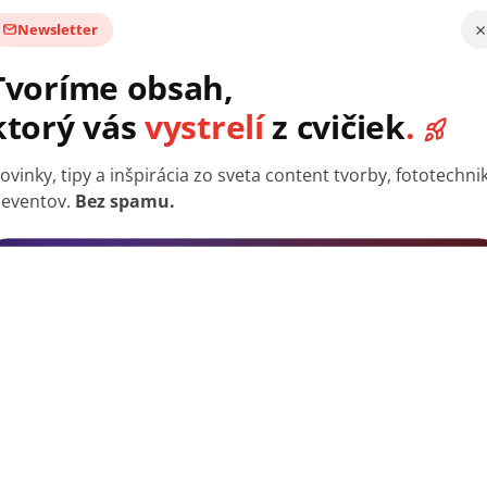
ak sa prístroj zničí!
×
Newsletter
renosný a skladný
. Zároveň je spoľahlivý a odolný.
Tvoríme obsah,
ktorý vás
vystrelí
z cvičiek
.
ovinky, tipy a inšpirácia zo sveta content tvorby, fototechni
 eventov.
Bez spamu.