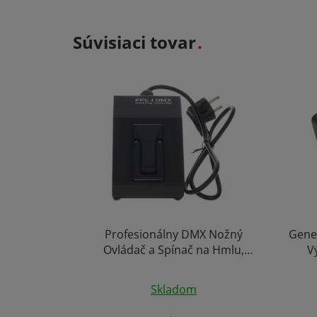
Súvisiaci tovar
Profesionálny DMX Nožný
Gene
Ovládač a Spínač na Hmlu,
V
Výrobníky Ohňa a Efekty Indoor
& Outdoor
Skladom