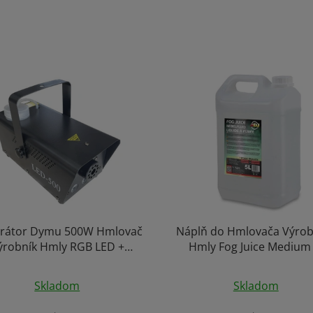
rátor Dymu 500W Hmlovač
Náplň do Hmlovača Výrob
ýrobník Hmly RGB LED +
Hmly Fog Juice Medium 
Diaľkové Ovládanie
Priemerné
Priemerné
Skladom
Skladom
hodnotenie
hodnoteni
produktu
produktu