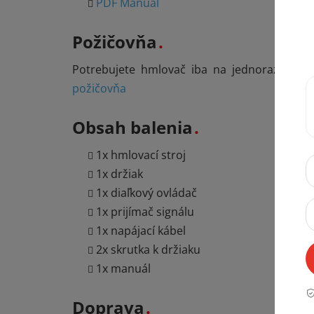
PDF Manuál
Požičovňa
Potrebujete hmlovač iba na jednorazové na
požičovňa
Obsah balenia
1x hmlovací stroj
1x držiak
1x diaľkový ovládač
1x prijímač signálu
1x napájací kábel
2x skrutka k držiaku
1x manuál
Doprava