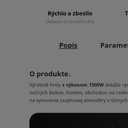
Rýchlo a zbesilo
Dodanie do druhého dňa
Popis
Parame
O produkte
Výrobník hmly
s výkonom 1500W
dokáže rýc
nočných klubov, hotelov, obchodov, na rodinné
na vytvorenie zaujímavej atmosféry v rôznych