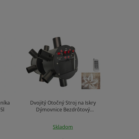
níka
Dvojitý Otočný Stroj na Iskry
5l
Dýmovnice Bezdrôtový
Odpaľovač Studených Fontán s
Efektom Prskaviek 360° Rotácia
Skladom
e