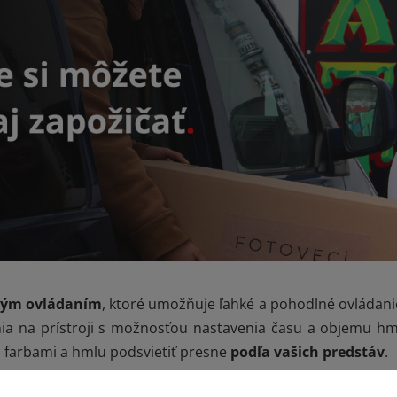
vým ovládaním
, ktoré umožňuje ľahké a pohodlné ovládanie
a na prístroji s možnosťou nastavenia času a objemu h
 farbami a hmlu podsvietiť presne
podľa vašich predstáv
.
vyplniť hmlou aj väčšie priestory za veľmi krátky čas. Do 