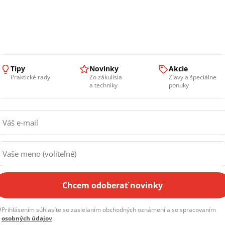
táčanie, fotenie, oslavu narodenín alebo giga párty? V 
Tipy
Novinky
Akcie
Praktické rady
Zo zákulisia
Zľavy a špeciálne
a techniky
ponuky
Chcem odoberať novinky
Prihlásením súhlasíte so zasielaním obchodných oznámení a so spracovaním
osobných údajov
.