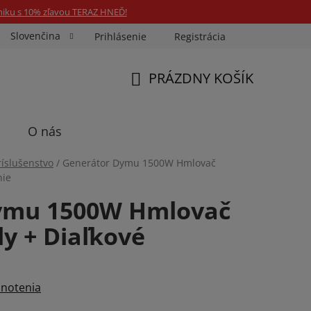
niku s 10% zľavou TERAZ HNEĎ!
Slovenčina
Prihlásenie
Registrácia
ka Fotospin
Neóny na mieru
Preukazové Foto
PRÁZDNY KOŠÍK
NÁKUPNÝ
KOŠÍK
O nás
ríslušenstvo
/
Generátor Dymu 1500W Hmlovač
nie
ymu 1500W Hmlovač
y + Diaľkové
notenia