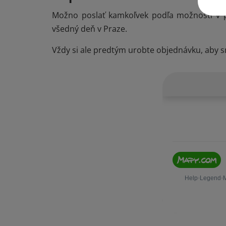
Možno poslať kamkoľvek podľa možností v p
všedný deň v Praze.
Vždy si ale predtým urobte objednávku, aby 