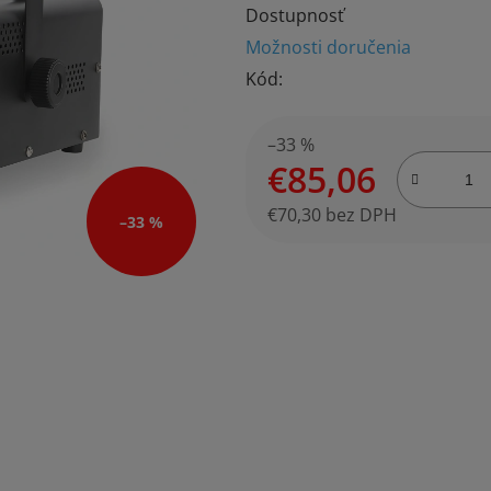
Dostupnosť
produktu
Možnosti doručenia
je
Kód:
4,9
z
5
–33 %
€85,06
hviezdičiek.
€70,30 bez DPH
–33 %
Jednotková cena: