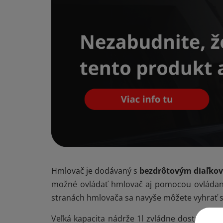
Hmlovač je dodávaný s
bezdrôtovým diaľko
možné ovládať hmlovač aj pomocou ovládani
stranách hmlovača sa navyše môžete vyhrať s
Veľká kapacita nádrže 1l zvládne dostatočne 