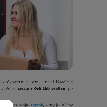
 z rôznych miest v miestnosti. Navyše je
mly. Vďaka
šiestim RGB LED svetlám
po
nádrže pridávajte
roztok
, ktorý je určený