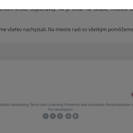
rvom kroku objednávky. Ak je tovar na sklade, môžete 
sme všetko nachystali. Na mieste radi so všetkým pomôžem