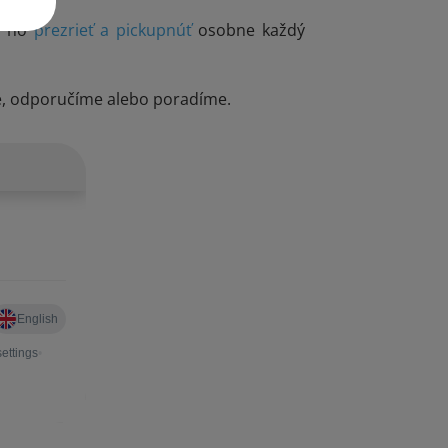
si ho
prezrieť a pickupnúť
osobne každý
e, odporučíme alebo poradíme.