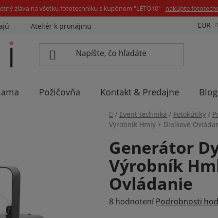
etný zľava na všetku fototechniku s kupónom "LÉTO10" -
nakúpte fototech
EUR
ajú
Ateliér k pronájmu
Sadíme stromčeky
Eventov
lama
Požičovňa
Kontakt & Predajne
Blog
Domov
/
Event technika
/
Fotokútiky
/
P
Výrobník Hmly + Diaľkové Ovláda
Generátor D
Výrobník Hml
Ovládanie
Priemerné
8 hodnotení
Podrobnosti hod
hodnotenie