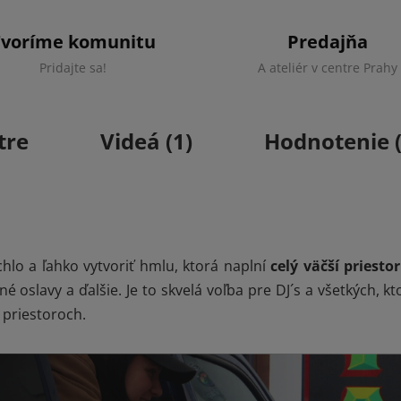
Tvoríme komunitu
Predajňa
Pridajte sa!
A ateliér v centre Prahy
tre
Videá (1)
Hodnotenie (
hlo a ľahko vytvoriť hmlu, ktorá naplní
celý väčší priestor
 oslavy a ďalšie. Je to skvelá voľba pre DJ´s a všetkých, kt
 priestoroch.