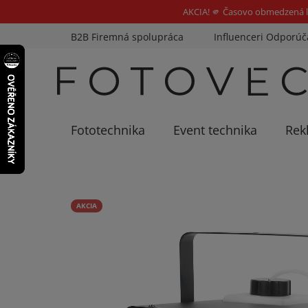
AKCIA! 🫵 Časovo obmedzená l
Prejsť
B2B Firemná spolupráca
Influenceri Odporúč
na
obsah
Fototechnika
Event technika
Rek
AKCIA