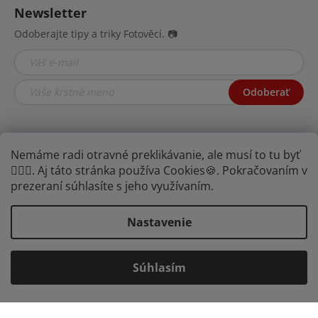
Newsletter
Odoberajte tipy a triky Fotověcí. 📷
Odoberať
Nemáme radi otravné preklikávanie, ale musí to tu byť
🤦🏾‍♂️. Aj táto stránka používa Cookies🍪. Pokračovaním v
prezeraní súhlasíte s jeho využívaním.
Nastavenie
YOUTUBE
FB
IG
Súhlasím
Vytvoril Shoptet
Copyright 2026
FOTOVĚCI
. Všetky práva vyhradené.