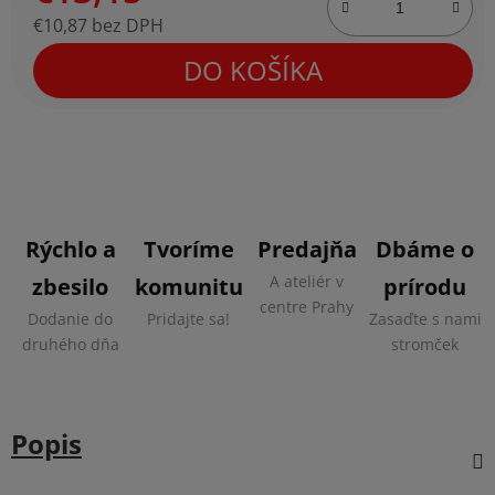
€10,87 bez DPH
Jednotková cena:
DO KOŠÍKA
Rýchlo a
Tvoríme
Predajňa
Dbáme o
A ateliér v
zbesilo
komunitu
prírodu
centre Prahy
Dodanie do
Pridajte sa!
Zasaďte s nami
druhého dňa
stromček
Popis