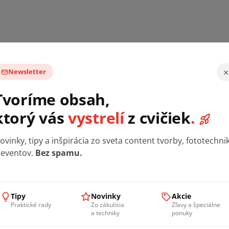
Tvoríme obsah,
ktorý vás
vystrelí
z cvičiek
.
ovinky, tipy a inšpirácia zo sveta content tvorby, fototechni
 eventov.
Bez spamu.
rvom kroku objednávky. Tovar si môžete aj
prezrieť a pick
sme všetko nachystali. Na mieste radi so všetkým pomôžem