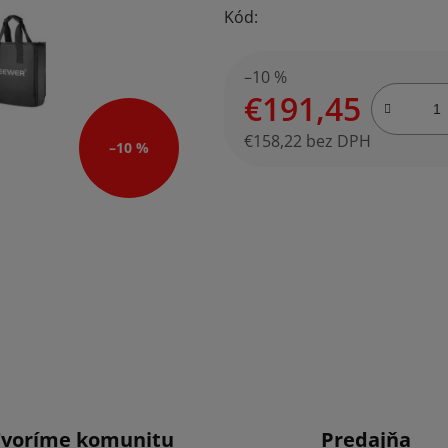
Kód:
0,0
z
5
–10 %
€191,45
hviezdičiek.
€158,22 bez DPH
–10 %
Jednotková cena:
Tvoríme komunitu
Predajňa