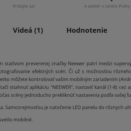
Pridajte sa!
A ateliér v centre Prahy
Videá (1)
Hodnotenie
 statívom preverenej značky Neewer patrí medzi supervý
 fotografovanie efektných scén. Či už s možnosťou rôzne
 všetko môžete kontrolovať vašim mobilným zariadením (Andro
 Stačí stiahnuť aplikáciu "NEEWER", nastaviť kanál (1-8) cez
očas scény jednoducho prekliknúť nastavenia podľa vašej ľ
ka. Samozrejmosťou je natočenie LED panelu do rôznych uh
 svetlo mobilné.