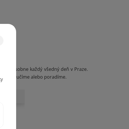
ky
upnúť
osobne každý všedný deň v Praze.
e, odporučíme alebo poradíme.