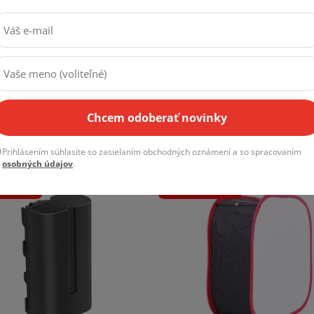
Tipy
Novinky
Akcie
Praktické rady
Zo zákulisia
Zľavy a špeciálne
a techniky
ponuky
:LÉTO10:10:%
SALECODE:LÉTO10:10:%
Chcem odoberať novinky
Prihlásením súhlasíte so zasielaním obchodných oznámení a so spracovaním
osobných údajov
.