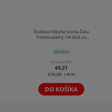
Štúdiová Klipsňa Svorka Žaba
Polohovateľný 1/4 Závit na
Smarphone Vlog Stream
Skladom
€3,48 bez DPH
€4,21
€10,60
(–60 %)
DO KOŠÍKA
Z