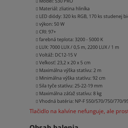
Model: 530 PRO
Materiál: zliatina hliníka
LED diódy: 320 ks RGB, 170 ks studenej biel
výkon: 50 W
CRI: 97+
farebná teplota: 3200 - 5000 K
LUX: 7000 LUX / 0,5 m, 2200 LUX / 1 m
Voltáž: DC12-15 V
Veľkosť: 23,2 x 20 x 5 cm
Maximálna výška statívu: 2 m
Minimálna výška statívu: 92 cm
Sila tyče statívu: 25-22-19 mm
Maximálna záťaž statívu: 8 kg
Vhodná batéria: NP-F 550/570/750/770/950
Tlačidlo na kalvíne nefunguje, ale pros
Obsah balenia