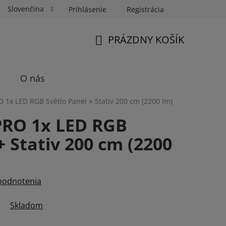
Slovenčina
Prihlásenie
Registrácia
ka Fotospin
Neóny na mieru
Preukazové Foto
PRÁZDNY KOŠÍK
NÁKUPNÝ
KOŠÍK
O nás
1x LED RGB Světlo Panel + Stativ 200 cm (2200 lm)
PRO 1x LED RGB
+ Stativ 200 cm (2200
hodnotenia
Skladom