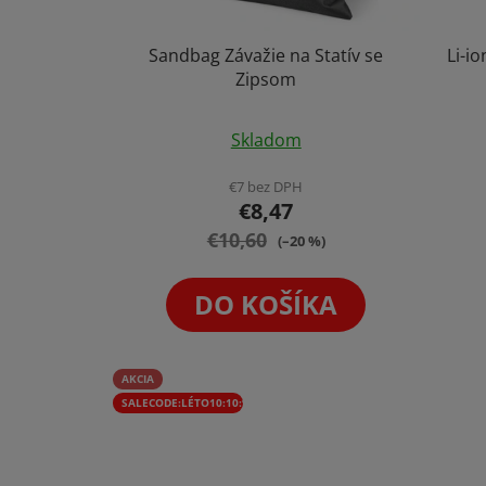
Sandbag Závažie na Statív se
Li-i
Zipsom
Priemerné
Skladom
hodnotenie
produktu
€7 bez DPH
€8,47
je
€10,60
5,0
(–20 %)
z
5
DO KOŠÍKA
hviezdičiek.
AKCIA
SALECODE:LÉTO10:10:%