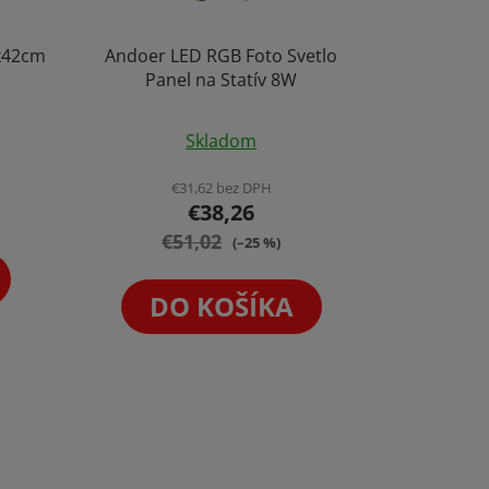
2x42cm
Andoer LED RGB Foto Svetlo
Panel na Statív 8W
Priemerné
Skladom
e
hodnotenie
produktu
€31,62 bez DPH
€38,26
je
€51,02
4,3
(–25 %)
z
5
DO KOŠÍKA
.
hviezdičiek.