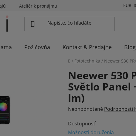
EUR
ajú
Ateliér k pronájmu
Sadíme stromčeky
Eventov
lama
Požičovňa
Kontakt & Predajne
Blog
Domov
/
Fototechnika
/
Neewer 530 PRO 
Neewer 530 
Světlo Panel 
lm)
Priemerné
Neohodnotené
Podrobnosti 
hodnotenie
Dostupnosť
produktu
Možnosti doručenia
je