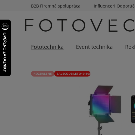
Prejsť
B2B Firemná spolupráca
Influenceri Odporúč
na
obsah
Fototechnika
Event technika
Rek
ROZBALENÉ
SALECODE:LÉTO10:10:%