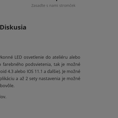
Zasaďte s nami stromček
Diskusia
konné LED osvetlenie do ateliéru alebo
ho farebného podsvietenia, tak je možné
id 4.3 alebo IOS 11.1 a ďalšie). Je možné
 aplikáciu a až 2 sety nastavenia je možné
ubovôle.
lov.