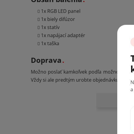
1x RGB LED panel
1x biely difúzor
1x statív
N
1x napájací adaptér
a
1x taška
Doprava
Možno poslať kamkoľvek podľa možností v p
Vždy si ale predtým urobte objednávku, aby 