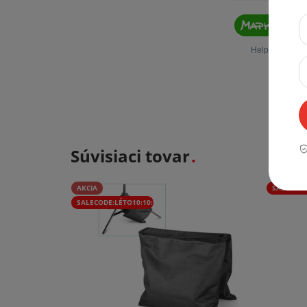
Súvisiaci tovar
AKCIA
SALECODE
SALECODE:LÉTO10:10:%