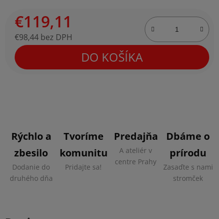
€119,11
€98,44 bez DPH
Jednotková cena:
DO KOŠÍKA
Rýchlo a
Tvoríme
Predajňa
Dbáme o
A ateliér v
zbesilo
komunitu
prírodu
centre Prahy
Dodanie do
Pridajte sa!
Zasaďte s nami
druhého dňa
stromček