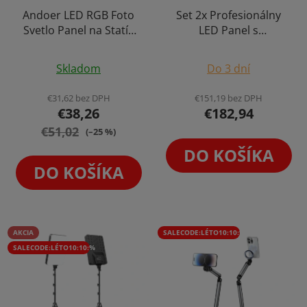
Andoer LED RGB Foto
Set 2x Profesionálny
Svetlo Panel na Statív
LED Panel s
8W
Magnetickým
Priemerné
Priemerné
Držadlom
Skladom
Do 3 dní
hodnotenie
hodnotenie
produktu
produktu
€31,62 bez DPH
€151,19 bez DPH
€38,26
€182,94
je
je
€51,02
4,3
5,0
(–25 %)
z
z
DO KOŠÍKA
5
5
DO KOŠÍKA
hviezdičiek.
hviezdičiek.
AKCIA
SALECODE:LÉTO10:10:%
SALECODE:LÉTO10:10:%
×
Newsletter