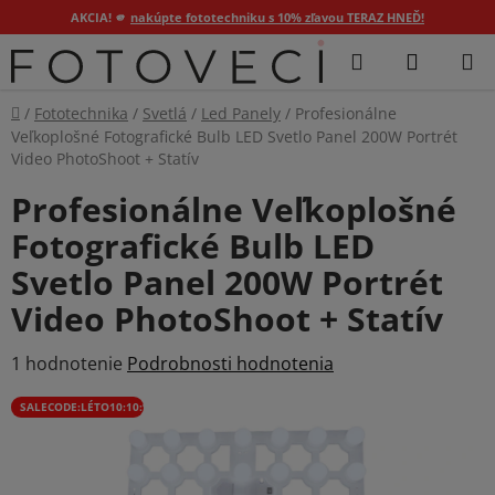
AKCIA! 🫵
nakúpte fototechniku s 10% zľavou TERAZ HNEĎ!
Prejsť
Hľadať
NÁKUP
na
KOŠÍK
obsah
Domov
/
Fototechnika
/
Svetlá
/
Led Panely
/
Profesionálne
Veľkoplošné Fotografické Bulb LED Svetlo Panel 200W Portrét
Video PhotoShoot + Statív
Profesionálne Veľkoplošné
Fotografické Bulb LED
Svetlo Panel 200W Portrét
Video PhotoShoot + Statív
Priemerné
1 hodnotenie
Podrobnosti hodnotenia
hodnotenie
SALECODE:LÉTO10:10:%
produktu
je
5,0