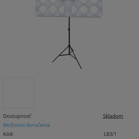
z
5
hviezdičiek.
Dostupnosť
Skladom
Možnosti doručenia
Kód:
L83/1