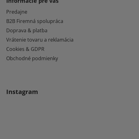
Informácie pre vás
p
ä
Predajne
t
B2B Firemná spolupráca
i
Doprava & platba
e
Vrátenie tovaru a reklamácia
Cookies & GDPR
Obchodné podmienky
Instagram