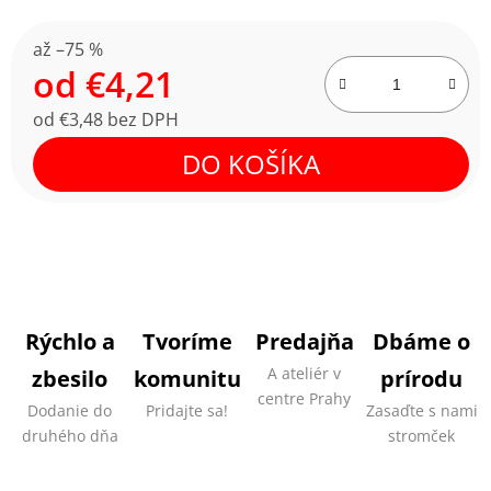
až –75 %
od
€4,21
od
€3,48
bez DPH
Jednotková cena:
DO KOŠÍKA
Rýchlo a
Tvoríme
Predajňa
Dbáme o
A ateliér v
zbesilo
komunitu
prírodu
centre Prahy
Dodanie do
Pridajte sa!
Zasaďte s nami
druhého dňa
stromček