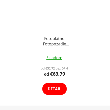
Fotoplátno
Fotopozadie
Fotografické Pozadie 3
Priemerné
x 6m - Výber Farieb
Skladom
hodnotenie
produktu
od €52,72 bez DPH
€63,79
je
od
5,0
z
DETAIL
5
hviezdičiek.
Z