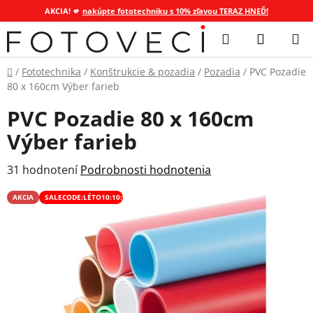
AKCIA! 🫵
nakúpte fototechniku s 10% zľavou TERAZ HNEĎ!
Prejsť
Hľadať
NÁKUP
na
KOŠÍK
obsah
Domov
/
Fototechnika
/
Konštrukcie & pozadia
/
Pozadia
/
PVC Pozadie
80 x 160cm Výber farieb
PVC Pozadie 80 x 160cm
Výber farieb
Priemerné
31 hodnotení
Podrobnosti hodnotenia
hodnotenie
AKCIA
SALECODE:LÉTO10:10:%
produktu
je
4,4
z
5
hviezdičiek.