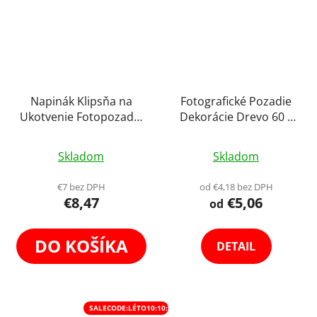
Napinák Klipsňa na
Fotografické Pozadie
Ukotvenie Fotopozadie
Dekorácie Drevo 60 x
4ks
60 cm
Chcem odoberať novinky
Priemerné
Priemerné
Skladom
Skladom
hodnotenie
hodnotenie
Prihlásením súhlasíte so zasielaním obchodných oznámení
produktu
produktu
€7 bez DPH
od €4,18 bez DPH
a so spracovaním
osobných údajov
.
€8,47
€5,06
je
je
od
4,4
4,2
z
z
DO KOŠÍKA
DETAIL
5
5
hviezdičiek.
hviezdičiek.
SALECODE:LÉTO10:10:%