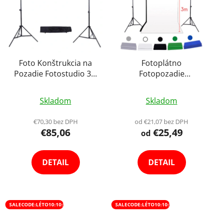
Foto Konštrukcia na
Fotoplátno
Pozadie Fotostudio 3 x
Fotopozadie
2,6m
Fotografické Bavlnené
Priemerné
Priemerné
Pozadie 2x3m - Výber
Skladom
Skladom
hodnotenie
farieb
hodnotenie
produktu
produktu
€70,30 bez DPH
od €21,07 bez DPH
€85,06
€25,49
je
je
od
4,2
4,3
×
Newsletter
z
z
DETAIL
DETAIL
5
5
Tvoríme obsah,
hviezdičiek.
hviezdičiek.
ktorý vás
vystrelí
z cvičiek
.
SALECODE:LÉTO10:10:%
SALECODE:LÉTO10:10:%
Novinky, tipy a inšpirácia zo sveta content tvorby,
fototechniky a eventov.
Bez spamu.