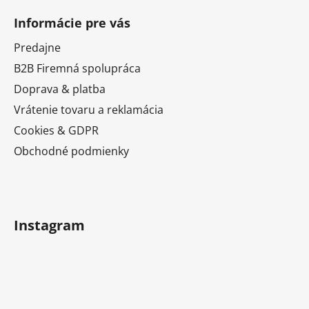
á
Informácie pre vás
p
ä
Predajne
t
B2B Firemná spolupráca
i
Doprava & platba
e
Vrátenie tovaru a reklamácia
Cookies & GDPR
Obchodné podmienky
Instagram