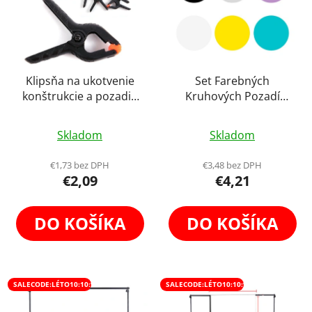
Klipsňa na ukotvenie
Set Farebných
konštrukcie a pozadia
Kruhových Pozadí
Foto background Clip
Podklad Podložka na
Priemerné
Otočné Podstavce
Skladom
Skladom
hodnotenie
produktu
€1,73 bez DPH
€3,48 bez DPH
€2,09
€4,21
je
3,9
z
DO KOŠÍKA
DO KOŠÍKA
5
hviezdičiek.
SALECODE:LÉTO10:10:%
SALECODE:LÉTO10:10:%