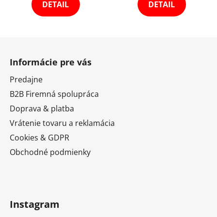
DETAIL
DETAIL
Z
á
Informácie pre vás
p
ä
Predajne
t
B2B Firemná spolupráca
i
Doprava & platba
e
Vrátenie tovaru a reklamácia
Cookies & GDPR
Obchodné podmienky
Instagram