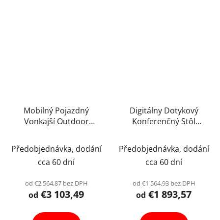
hviezdičiek.
Mobilný Pojazdný
Digitálny Dotykový
Vonkajší Outdoor
Konferenčný Stôl
Reklamné Digitálny
Počítač Coffee Table
Banner Obrazovka
Panel Výber Veľkosti
Předobjednávka, dodání
Předobjednávka, dodání
Smart Displej Android
cca 60 dní
cca 60 dní
Digiposter Odolný
Infokiosiek Totem
od €2 564,87 bez DPH
od €1 564,93 bez DPH
Výber Varianta
€3 103,49
€1 893,57
od
od