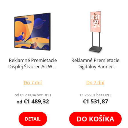
Reklamné Premietacie
Reklamné Premietacie
Displej Štvorec ArtWall
Digitálny Banner
Digitálny Obraz Banner
Obrazovka Reklama
Priemerné
Obrazovka Reklama 4K
Displej 40" Android
Do 7 dní
Do 7 dní
Digiposter Vysoká
Digiposter Infokiosiek
hodnotenie
Svietivosť Totem
Totem Čierny
produktu
od €1 230,84 bez DPH
€1 266,01 bez DPH
Čierny Výber Variant
€1 489,32
€1 531,87
je
od
5,0
z
DO KOŠÍKA
DETAIL
5