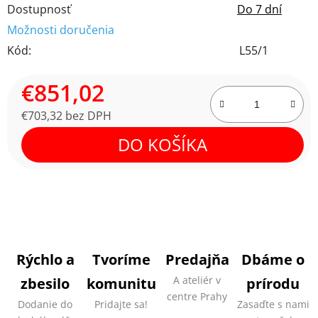
Dostupnosť
Do 7 dní
Možnosti doručenia
Kód:
L55/1
€851,02
€703,32 bez DPH
Jednotková cena:
DO KOŠÍKA
Rýchlo a
Tvoríme
Predajňa
Dbáme o
A ateliér v
zbesilo
komunitu
prírodu
centre Prahy
Dodanie do
Pridajte sa!
Zasaďte s nami