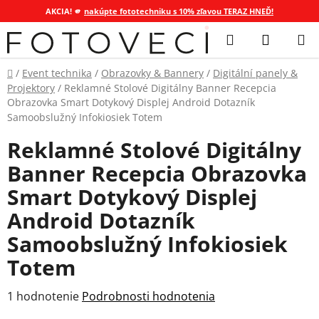
AKCIA! 🫵
nakúpte fototechniku s 10% zľavou TERAZ HNEĎ!
Prejsť
Hľadať
NÁKUP
na
KOŠÍK
obsah
Domov
/
Event technika
/
Obrazovky & Bannery
/
Digitální panely &
Projektory
/
Reklamné Stolové Digitálny Banner Recepcia
Obrazovka Smart Dotykový Displej Android Dotazník
Samoobslužný Infokiosiek Totem
Reklamné Stolové Digitálny
Banner Recepcia Obrazovka
Smart Dotykový Displej
Android Dotazník
Samoobslužný Infokiosiek
Totem
Priemerné
1 hodnotenie
Podrobnosti hodnotenia
hodnotenie