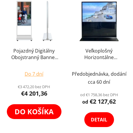
Pojazdný Digitálny
Veľkoplošný
Obojstranný Banner
Horizontálne
55" Obrazovka Smart
Reklamné Digitálny
Priemerné
Double Sided Displej
Banner Obrazovka
Do 7 dní
Předobjednávka, dodání
Android Digiposter
hodnotenie
Displej Digiposter
cca 60 dní
Infokiosiek Totem Biely
Infokiosiek Totem
produktu
€3 472,20 bez DPH
s Kolieskami
Výber Variant
€4 201,36
je
od €1 758,36 bez DPH
€2 127,62
5,0
od
z
DO KOŠÍKA
5
DETAIL
hviezdičiek.