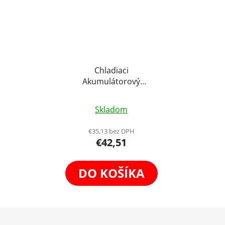
Chladiaci
Akumulátorový
Vetráčik na Digitálne
Fotoapáraty Ochrana
Skladom
proti Prehriatiu pre
Sony, Fuji, Canon
€35,13 bez DPH
€42,51
DO KOŠÍKA
Z