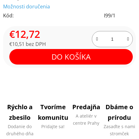
Možnosti doručenia
Kód:
I99/1
€12,72
€10,51 bez DPH
Jednotková cena:
DO KOŠÍKA
Rýchlo a
Tvoríme
Predajňa
Dbáme o
A ateliér v
zbesilo
komunitu
prírodu
centre Prahy
Dodanie do
Pridajte sa!
Zasaďte s nami
druhého dňa
stromček