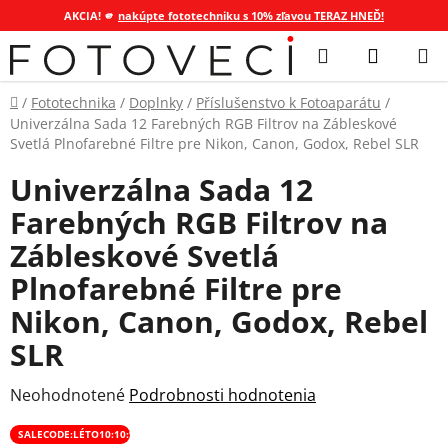
AKCIA! 🫵
nakúpte fototechniku s 10% zľavou TERAZ HNEĎ!
Prejsť
Hľadať
NÁKUP
na
KOŠÍK
obsah
Domov
/
Fototechnika
/
Doplnky
/
Příslušenstvo k Fotoaparátu
/
Univerzálna Sada 12 Farebných RGB Filtrov na Zábleskové
Svetlá Plnofarebné Filtre pre Nikon, Canon, Godox, Rebel SLR
Univerzálna Sada 12
Farebných RGB Filtrov na
Zábleskové Svetlá
Plnofarebné Filtre pre
Nikon, Canon, Godox, Rebel
SLR
Priemerné
Neohodnotené
Podrobnosti hodnotenia
hodnotenie
SALECODE:LÉTO10:10:%