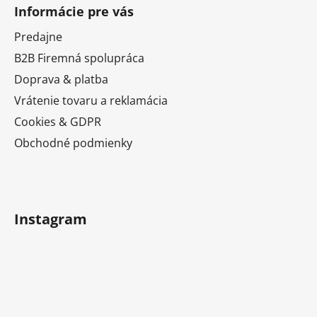
á
Informácie pre vás
p
ä
Predajne
t
B2B Firemná spolupráca
i
Doprava & platba
e
Vrátenie tovaru a reklamácia
Cookies & GDPR
Obchodné podmienky
Instagram