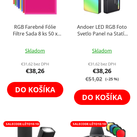
RGB Farebné Fólie
Andoer LED RGB Foto
Filtre Sada 8 ks 50 x
Svetlo Panel na Statív
40cm
8W
Priemerné
Skladom
Skladom
hodnotenie
produktu
€31,62 bez DPH
€31,62 bez DPH
€38,26
€38,26
je
€51,02
4,3
(–25 %)
z
DO KOŠÍKA
5
DO KOŠÍKA
hviezdičiek.
SALECODE:LÉTO10:10:%
SALECODE:LÉTO10:10:%