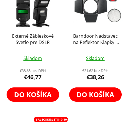
Externé Zábleskové
Barndoor Nadstavec
Svetlo pre DSLR
na Reflektor Klapky s
RGB Farebnými
Priemerné
Filtrami Voština Vráta
Skladom
Skladom
hodnotenie
od Chlieva
produktu
€38,65 bez DPH
€31,62 bez DPH
€46,77
€38,26
je
4,3
z
DO KOŠÍKA
DO KOŠÍKA
5
hviezdičiek.
SALECODE:LÉTO10:10:%