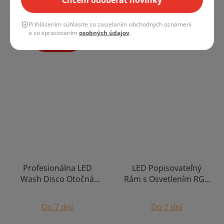
Chcem odoberať novinky
€5 692,17
od
Prihlásením súhlasíte so zasielaním obchodných oznámení
DETAIL
a so spracovaním
osobných údajov
.
DETAIL
Profesionálna LED
LED Popisovateľný
Wash Disco Otočná
Rám s Osvetlením RGB
Hlava RGB Event Svetlo
Reklamná Plocha
19x10W
Vnútorné/Vonkajšie
Do 7 dní
Do 7 dní
Použitie