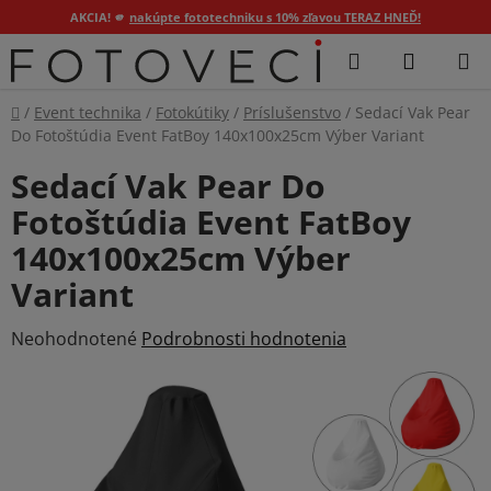
AKCIA! 🫵
nakúpte fototechniku s 10% zľavou TERAZ HNEĎ!
Prejsť
Hľadať
NÁKUP
na
KOŠÍK
obsah
Domov
/
Event technika
/
Fotokútiky
/
Príslušenstvo
/
Sedací Vak Pear
Do Fotoštúdia Event FatBoy 140x100x25cm Výber Variant
Sedací Vak Pear Do
Fotoštúdia Event FatBoy
140x100x25cm Výber
Variant
Priemerné
Neohodnotené
Podrobnosti hodnotenia
hodnotenie
produktu
je
0,0
z