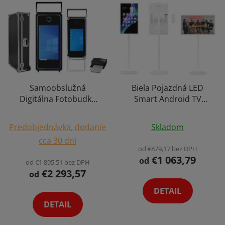
Samoobslužná
Biela Pojazdná LED
Digitálna Fotobudka
Smart Android TV
Fotokútik Zrkadlo Párty
Reklamné Digitálne
Priemerné
Priemerné
Kútik Kiosk Selfie
Plocha Obrazovka
Predobjednávka, dodanie
Skladom
Photo Booth +
hodnotenie
Stojan s Batériu 5h
hodnotenie
cca 30 dní
Tlačiareň
Dotyková AI Obrazovka
produktu
produktu
od €879,17 bez DPH
Konferencia,
€1 063,79
je
je
od
od €1 895,51 bez DPH
Videohovory,
€2 293,57
4,3
5,0
od
Prezentácia, 1080FHD
z
z
Výber Variant
DETAIL
5
5
DETAIL
hviezdičiek.
hviezdičiek.