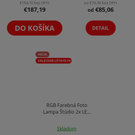
€154,70 bez DPH
od €70,30 bez DPH
€187,19
€85,06
od
DO KOŠÍKA
DETAIL
AKCIA
SALECODE:LÉTO10:10:%
RGB Farebná Foto
Lampa Štúdio 2x LED
Softbox Svetlo + 2x
Statív + 2x Diaľkový
Skladom
Ovládač (9000lm)