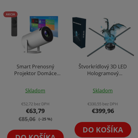
AKCIA
Smart Prenosný
Štvorkrídlový 3D LED
Projektor Domáce
Hologramový
Kino Mobilné HD
Holografický Projektor
Priemerné
Priemerné
Premietanie Cinema
65cm Holofan
Skladom
Skladom
Android Reproduktor
hodnotenie
Reklamný Pútač Fan
hodnotenie
produktu
produktu
€52,72 bez DPH
€330,55 bez DPH
€63,79
€399,96
je
je
€85,06
4,1
5,0
(–25 %)
z
z
DO KOŠÍKA
5
5
DO KOŠÍKA