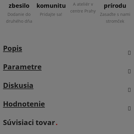
A ateliér v
zbesilo
komunitu
prírodu
centre Prahy
Dodanie do
Pridajte sa!
Zasaďte s nami
druhého dňa
stromček
Popis
Parametre
Diskusia
Hodnotenie
Súvisiaci tovar