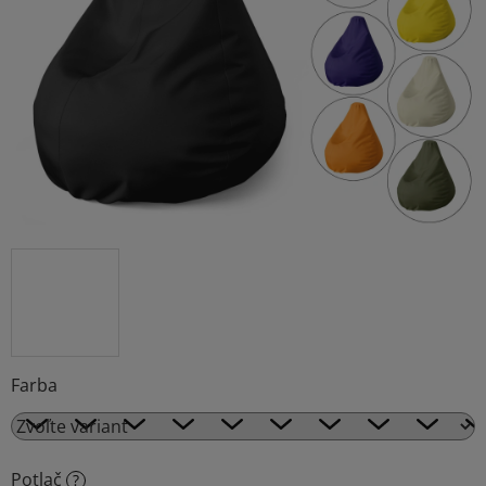
5
hviezdičiek.
Farba
Potlač
?