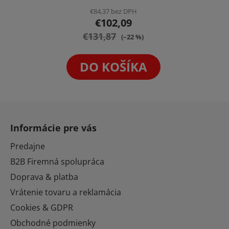
€84,37 bez DPH
€102,09
€131,87
(–22 %)
DO KOŠÍKA
Z
á
Informácie pre vás
p
ä
Predajne
t
B2B Firemná spolupráca
i
Doprava & platba
e
Vrátenie tovaru a reklamácia
Cookies & GDPR
Obchodné podmienky