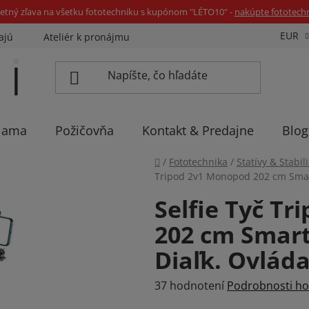
etný zľava na všetku fototechniku s kupónom "LÉTO10" -
nakúpte fototech
EUR
ajú
Ateliér k pronájmu
Sadíme stromčeky
Eventov
lama
Požičovňa
Kontakt & Predajne
Blog
Domov
/
Fototechnika
/
Statívy & Stabil
Tripod 2v1 Monopod 202 cm Smar
Selfie Tyč T
202 cm Smar
Diaľk. Ovlád
Priemerné
37 hodnotení
Podrobnosti ho
hodnotenie