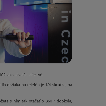
ži ako skvelá selfie tyč.
ľa držiaka na telefón je 1/4 skrutka, na
žete s ním tak otáčať o 360 ° dookola,