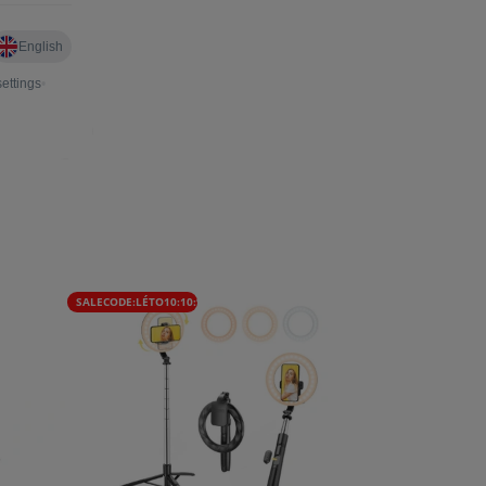
SALECODE:LÉTO10:10:%