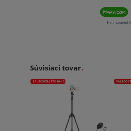
Súvisiaci tovar
SALECODE:LÉTO10:10:%
SALECODE