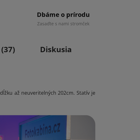
Dbáme o prírodu
Zasaďte s nami stromček
(37)
Diskusia
dĺžku až neuveritelných 202cm. Statív je