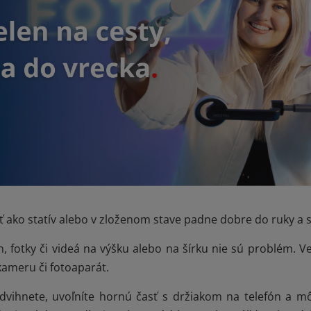
ť ako statív alebo v zloženom stave padne dobre do ruky a slú
 fotky či videá na výšku alebo na šírku nie sú problém. Ved
kameru či fotoaparát.
dvihnete, uvoľníte hornú časť s držiakom na telefón a mô