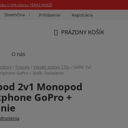
niku s 10% zľavou TERAZ HNEĎ!
Slovenčina
Prihlásenie
Registrácia
ka Fotospin
Neóny na mieru
Preukazové Foto
PRÁZDNY KOŠÍK
NÁKUPNÝ
KOŠÍK
O nás
izátory
/
Tripody
/
Vysoké stativy 170+
/
Selfie Tyč
tphone GoPro + Diaľk. Ovládanie
ripod 2v1 Monopod
tphone GoPro +
anie
dnotenia