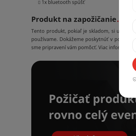
1x bluetooth spúšť
Produkt na zapožičanie
Tento produkt, pokiaľ je skladom, si u nás
používame. Dokážeme poskytnúť v podstate ak
sme pripravení vám pomôcť. Viac informácií 