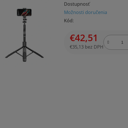
Dostupnosť
produktu
Možnosti doručenia
je
Kód:
4,2
z
€42,51
5
hviezdičiek.
€35,13 bez DPH
Jednotková cena: