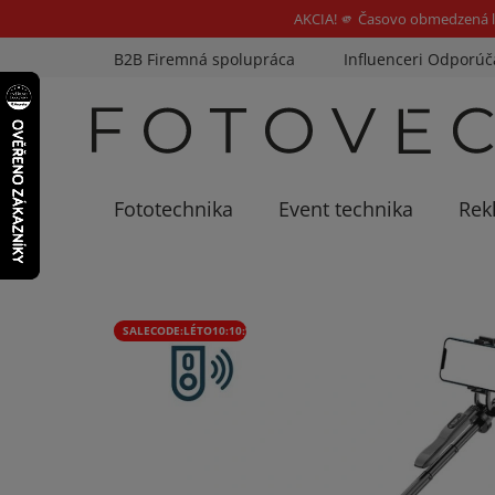
AKCIA! 🫵 Časovo obmedzená l
Prejsť
B2B Firemná spolupráca
Influenceri Odporúč
na
obsah
Fototechnika
Event technika
Rek
SALECODE:LÉTO10:10:%