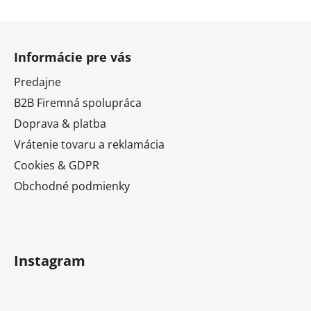
Z
á
Informácie pre vás
p
ä
Predajne
t
B2B Firemná spolupráca
i
Doprava & platba
e
Vrátenie tovaru a reklamácia
Cookies & GDPR
Obchodné podmienky
Instagram