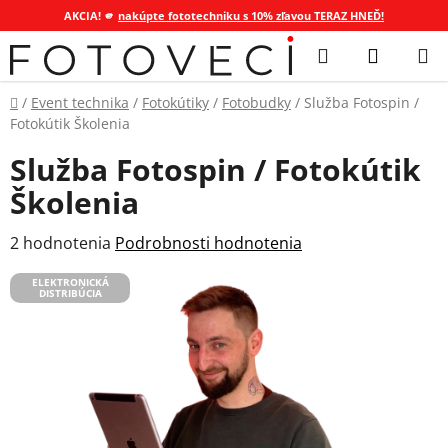
AKCIA! 🫵
nakúpte fototechniku s 10% zľavou TERAZ HNEĎ!
Prejsť
Hľadať
NÁKUP
na
KOŠÍK
obsah
Domov
/
Event technika
/
Fotokútiky
/
Fotobudky
/
Služba Fotospin /
Fotokútik Školenia
Služba Fotospin / Fotokútik
Školenia
Priemerné
2 hodnotenia
Podrobnosti hodnotenia
hodnotenie
ELEKTRONICKÁ
produktu
DISTRIBÚCIA
je
5,0
z
5
hviezdičiek.