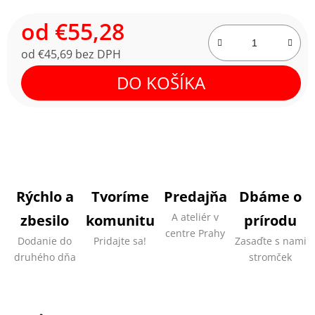
od
€55,28
od
€45,69
bez DPH
Jednotková cena:
DO KOŠÍKA
Rýchlo a
Tvoríme
Predajňa
Dbáme o
A ateliér v
zbesilo
komunitu
prírodu
centre Prahy
Dodanie do
Pridajte sa!
Zasaďte s nami
druhého dňa
stromček