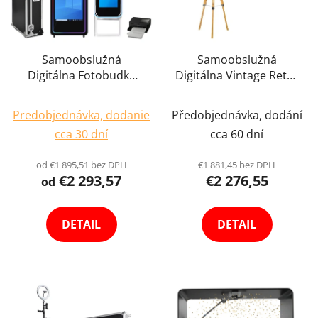
Samoobslužná
Samoobslužná
Digitálna Fotobudka
Digitálna Vintage Retro
Fotokútik Zrkadlo Párty
Drevená Fotobudka
Priemerné
Priemerné
Kútik Kiosk Selfie
Fotokútik Párty Kútik
Predobjednávka, dodanie
Předobjednávka, dodání
Photo Booth +
hodnotenie
Kiosk Selfie Photo
hodnotenie
cca 30 dní
cca 60 dní
Tlačiareň
Booth + Wifi Tiskárna
produktu
produktu
je
je
od €1 895,51 bez DPH
€1 881,45 bez DPH
€2 293,57
€2 276,55
4,3
4,4
od
z
z
5
5
DETAIL
DETAIL
hviezdičiek.
hviezdičiek.