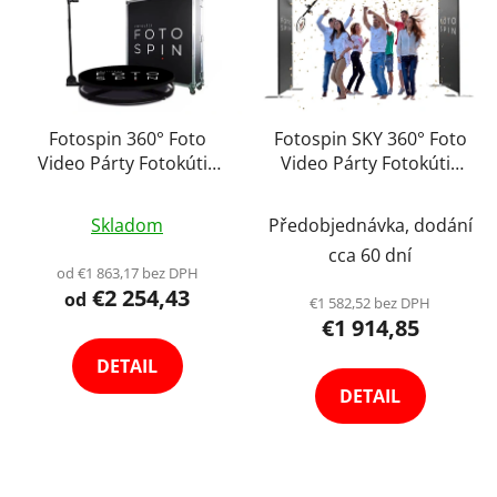
Fotospin 360° Foto
Fotospin SKY 360° Foto
Video Párty Fotokútik
Video Párty Fotokútik
Otočná Platforma
Otočná Fotobudka
Priemerné
Priemerné
Stojan Fotobudka na
Platforma Stojan na
Skladom
Předobjednávka, dodání
Videozáznam Photo
hodnotenie
Videozáznam Photo
hodnotenie
cca 60 dní
Booth
Booth Panorama
produktu
produktu
od €1 863,17 bez DPH
€2 254,43
je
je
od
€1 582,52 bez DPH
€1 914,85
4,2
4,8
z
z
DETAIL
×
Newsletter
5
5
DETAIL
hviezdičiek.
hviezdičiek.
Tvoríme obsah,
ktorý vás
vystrelí
z cvičiek
.