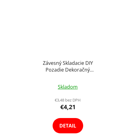
Závesný Skladacie DIY
Pozadie Dekoračný
Flitrový Panel 30x30cm
Zrkadlový Efekt Výber
Skladom
Farieb
€3,48 bez DPH
€4,21
DETAIL