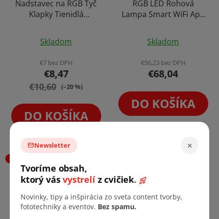
Nadstavec na RGB Tyč
RGB LED Rohová
Klapky Tienidlá
Lampa Smart WiFi App
Smerovač Svetla Vráta
Osvetlenie Pozadie
od Chlíva
Svetelná Tyč Stick so
Skladom
Skladom
Základňou na Foto
Video Stream
€7 bez DPH
€56,23 bez DPH
Atmosféra 1,6 m
€8,47
€68,04
€10,60
(–20 %)
DO KOŠÍKA
DO KOŠÍKA
×
Newsletter
SALECODE:LÉTO10:10:%
AKCIA
Tvoríme obsah,
SALECODE:LÉTO10:10:%
ktorý vás
vystrelí
z cvičiek
.
Novinky, tipy a inšpirácia zo sveta content tvorby,
fototechniky a eventov.
Bez spamu.