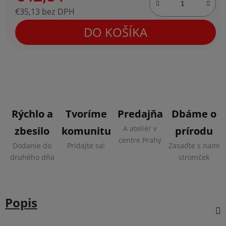
€35,13 bez DPH
Jednotková cena:
DO KOŠÍKA
Rýchlo a
Tvoríme
Predajňa
Dbáme o
A ateliér v
zbesilo
komunitu
prírodu
centre Prahy
Dodanie do
Pridajte sa!
Zasaďte s nami
druhého dňa
stromček
Popis