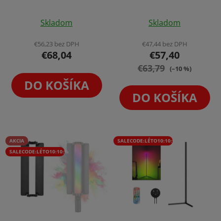
Panel 24W
Panel 85cm s
Aplikáciou a
Skladom
Skladom
Ovládačom
€56,23 bez DPH
€47,44 bez DPH
€68,04
€57,40
€63,79
(–10 %)
DO KOŠÍKA
DO KOŠÍKA
AKCIA
SALECODE:LÉTO10:10:%
SALECODE:LÉTO10:10:%