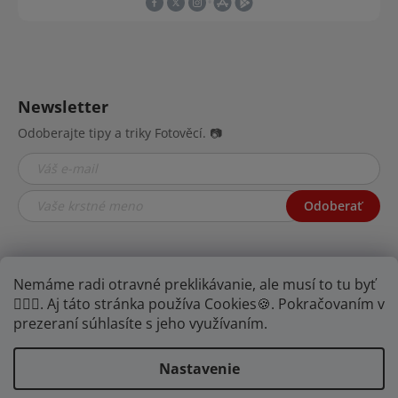
Newsletter
Odoberajte tipy a triky Fotověcí. 📷
Odoberať
Nemáme radi otravné preklikávanie, ale musí to tu byť
🤦🏾‍♂️. Aj táto stránka používa Cookies🍪. Pokračovaním v
prezeraní súhlasíte s jeho využívaním.
Nastavenie
YOUTUBE
FB
IG