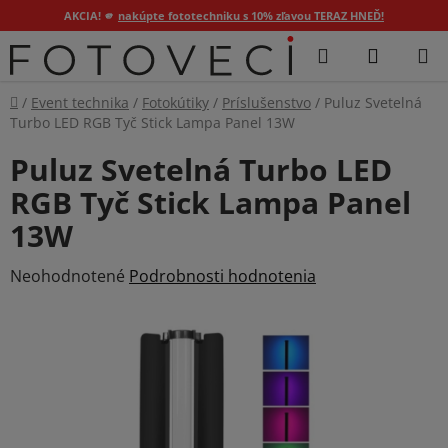
AKCIA! 🫵
nakúpte fototechniku s 10% zľavou TERAZ HNEĎ!
Prejsť
Hľadať
NÁKUP
na
KOŠÍK
obsah
Domov
/
Event technika
/
Fotokútiky
/
Príslušenstvo
/
Puluz Svetelná
Turbo LED RGB Tyč Stick Lampa Panel 13W
Puluz Svetelná Turbo LED
RGB Tyč Stick Lampa Panel
13W
Priemerné
Neohodnotené
Podrobnosti hodnotenia
hodnotenie
produktu
je
0,0
z
5