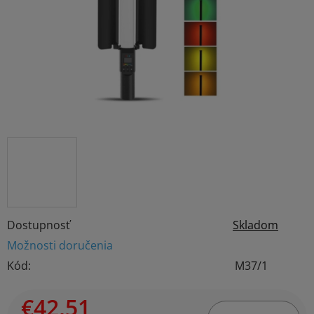
hviezdičiek.
Dostupnosť
Skladom
Možnosti doručenia
Kód:
M37/1
€42,51