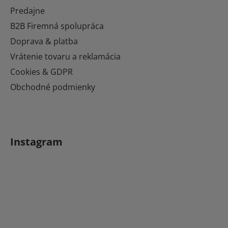
ä
Predajne
t
B2B Firemná spolupráca
i
Doprava & platba
e
Vrátenie tovaru a reklamácia
Cookies & GDPR
Obchodné podmienky
Instagram