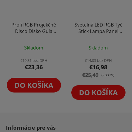
Profi RGB Projekčné
Svetelná LED RGB Tyč
Disco Disko Guľa
Stick Lampa Panel
Automatická Audio
Light
Priemerné
Synchronizácia
Skladom
Skladom
hodnotenie
produktu
€19,31 bez DPH
€14,03 bez DPH
€23,36
€16,98
je
€25,49
4,3
(–33 %)
z
DO KOŠÍKA
5
DO KOŠÍKA
hviezdičiek.
Z
á
Informácie pre vás
p