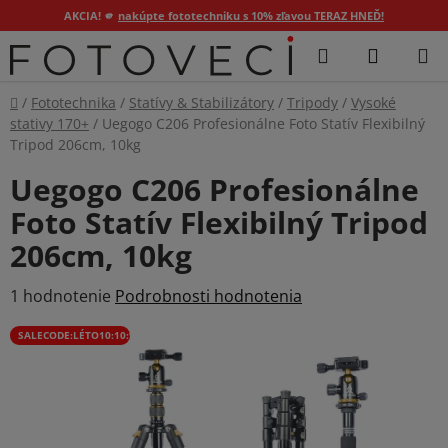
AKCIA! 🫵
nakúpte fototechniku s 10% zľavou TERAZ HNEĎ!
Prejsť
Hľadať
NÁKUP
na
KOŠÍK
obsah
Domov
/
Fototechnika
/
Statívy & Stabilizátory
/
Tripody
/
Vysoké
stativy 170+
/
Uegogo C206 Profesionálne Foto Statív Flexibilný
Tripod 206cm, 10kg
Uegogo C206 Profesionálne
Foto Statív Flexibilný Tripod
206cm, 10kg
Priemerné
1 hodnotenie
Podrobnosti hodnotenia
hodnotenie
SALECODE:LÉTO10:10:%
produktu
je
5,0
z