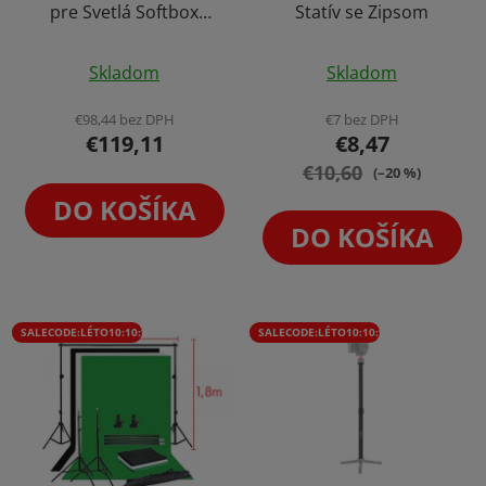
pre Svetlá Softbox
Statív se Zipsom
Dáždnik so
Priemerné
Vzduchovým Tlmením
Skladom
Skladom
460cm, 8kg
hodnotenie
produktu
€98,44 bez DPH
€7 bez DPH
€119,11
€8,47
je
€10,60
5,0
(–20 %)
z
DO KOŠÍKA
5
DO KOŠÍKA
hviezdičiek.
SALECODE:LÉTO10:10:%
SALECODE:LÉTO10:10:%