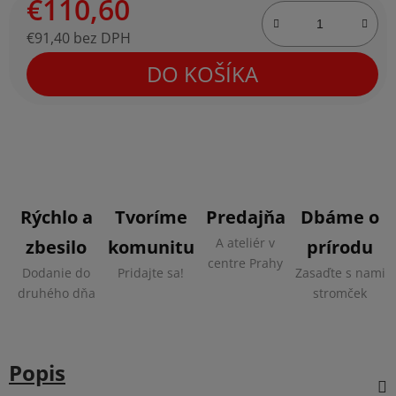
€110,60
€91,40 bez DPH
Jednotková cena:
DO KOŠÍKA
Rýchlo a
Tvoríme
Predajňa
Dbáme o
A ateliér v
zbesilo
komunitu
prírodu
centre Prahy
Dodanie do
Pridajte sa!
Zasaďte s nami
druhého dňa
stromček
Popis