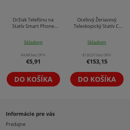
Držiak Telefónu na
Oceľový Žeriavový
Statív Smart Phone
Teleskopický Statív C-
Holder - 2x 1/4 závit
Stand Boom Heavy
Priemerné
Priemerné
Duty Tripod
Skladom
Skladom
hodnotenie
hodnotenie
produktu
produktu
€4,88 bez DPH
€126,57 bez DPH
€5,91
€153,15
je
je
4,5
4,3
z
z
DO KOŠÍKA
DO KOŠÍKA
5
5
hviezdičiek.
hviezdičiek.
Z
á
Informácie pre vás
p
ä
Predajne