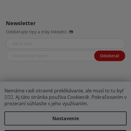
Newsletter
Odoberajte tipy a triky Fotověcí. 📷
Odoberať
Nemáme radi otravné preklikávanie, ale musí to tu byť
🤦🏾‍♂️. Aj táto stránka používa Cookies🍪. Pokračovaním v
prezeraní súhlasíte s jeho využívaním.
YOUTUBE
FB
IG
Nastavenie