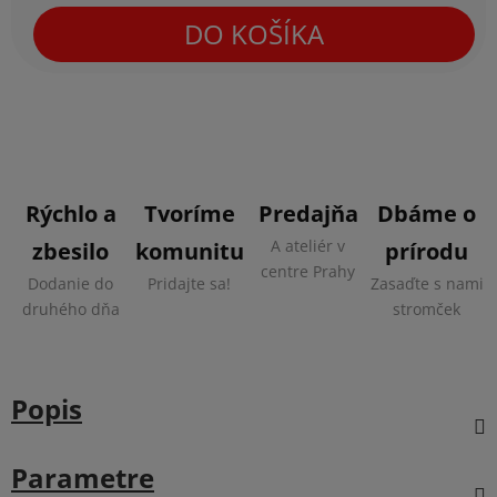
Jednotková cena:
DO KOŠÍKA
Rýchlo a
Tvoríme
Predajňa
Dbáme o
A ateliér v
zbesilo
komunitu
prírodu
centre Prahy
Dodanie do
Pridajte sa!
Zasaďte s nami
druhého dňa
stromček
Popis
Parametre