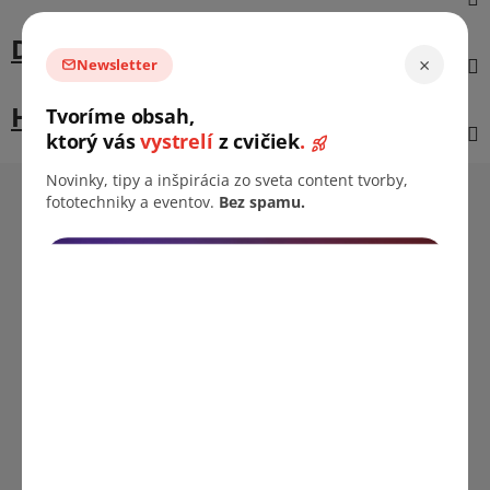
Diskusia
×
Newsletter
Hodnotenie (21)
Tvoríme obsah,
ktorý vás
vystrelí
z cvičiek
.
Z
Novinky, tipy a inšpirácia zo sveta content tvorby,
á
fototechniky a eventov.
Bez spamu.
Informácie pre vás
p
ä
Predajne
t
B2B Firemná spolupráca
i
Doprava & platba
e
Vrátenie tovaru a reklamácia
Cookies & GDPR
Obchodné podmienky