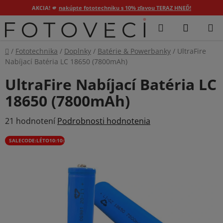
AKCIA! 🫵
nakúpte fototechniku s 10% zľavou TERAZ HNEĎ!
Prejsť
Hľadať
NÁKUP
na
KOŠÍK
obsah
Domov
/
Fototechnika
/
Doplnky
/
Batérie & Powerbanky
/
UltraFire
Nabíjací Batéria LC 18650 (7800mAh)
UltraFire Nabíjací Batéria LC
18650 (7800mAh)
Priemerné
21 hodnotení
Podrobnosti hodnotenia
hodnotenie
SALECODE:LÉTO10:10:%
produktu
je
3,9
z
5
hviezdičiek.