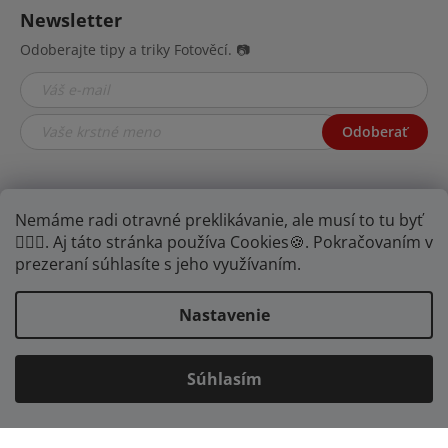
Newsletter
Odoberajte tipy a triky Fotověcí. 📷
Odoberať
Nemáme radi otravné preklikávanie, ale musí to tu byť
🤦🏾‍♂️. Aj táto stránka používa Cookies🍪. Pokračovaním v
prezeraní súhlasíte s jeho využívaním.
Nastavenie
YOUTUBE
FB
IG
Súhlasím
Vytvoril Shoptet
Copyright 2026
FOTOVĚCI
. Všetky práva vyhradené.