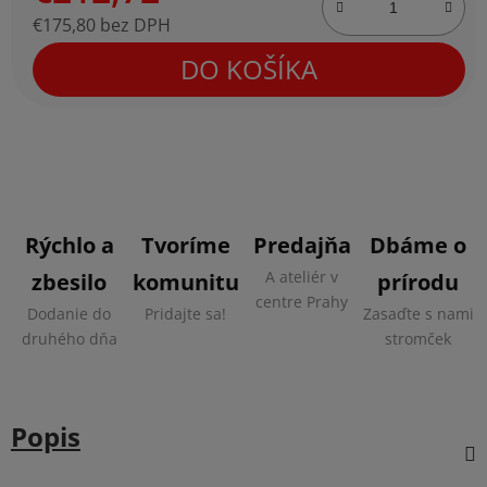
€175,80 bez DPH
Jednotková cena:
DO KOŠÍKA
Rýchlo a
Tvoríme
Predajňa
Dbáme o
A ateliér v
zbesilo
komunitu
prírodu
centre Prahy
Dodanie do
Pridajte sa!
Zasaďte s nami
druhého dňa
stromček
Popis