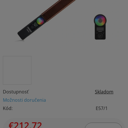
hviezdičiek.
Dostupnosť
Skladom
Možnosti doručenia
Kód:
E57/1
€212,72