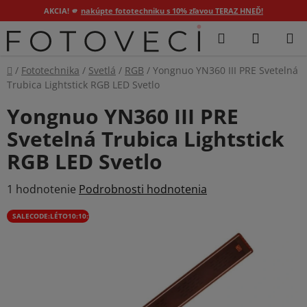
AKCIA! 🫵
nakúpte fototechniku s 10% zľavou TERAZ HNEĎ!
Prejsť
Hľadať
NÁKUP
na
KOŠÍK
obsah
Domov
/
Fototechnika
/
Svetlá
/
RGB
/
Yongnuo YN360 III PRE Svetelná
Trubica Lightstick RGB LED Svetlo
Yongnuo YN360 III PRE
Svetelná Trubica Lightstick
RGB LED Svetlo
Priemerné
1 hodnotenie
Podrobnosti hodnotenia
hodnotenie
SALECODE:LÉTO10:10:%
produktu
je
5,0
z
5