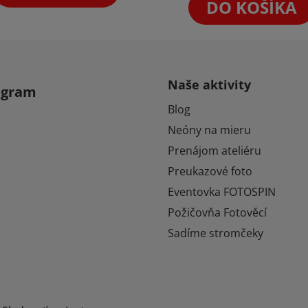
5
DO KOŠÍKA
hviezdičiek.
Naše aktivity
agram
Blog
Neóny na mieru
Prenájom ateliéru
Preukazové foto
Eventovka FOTOSPIN
Požičovňa Fotověcí
Sadíme stromčeky