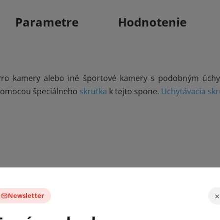
Parametre
Hodnotenie
oPro kamery alebo iné športové kamery s podobným úch
 pomocou špeciálneho
skrutka
k tejto spone.
Uchytávacia skr
×
Newsletter
Tvoríme obsah,
ktorý vás
vystrelí
z cvičiek
.
ovinky, tipy a inšpirácia zo sveta content tvorby, fototechni
rvom kroku objednávky. Ak je tovar na sklade, môžete 
 eventov.
Bez spamu.
sme všetko nachystali. Na mieste radi so všetkým pomôžem