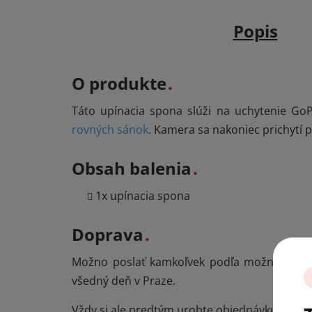
Popis
O produkte
Táto upínacia spona slúži na uchytenie G
rovných sánok
. Kamera sa nakoniec prichytí
Obsah balenia
1x upínacia spona
Doprava
N
Možno poslať kamkoľvek podľa možností v p
a
všedný deň v Praze.
Vždy si ale predtým urobte objednávku, aby 