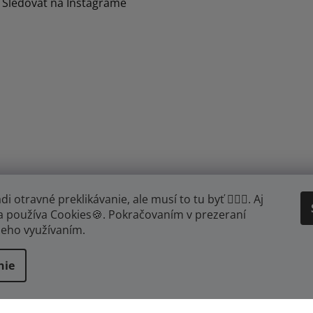
Sledovať na Instagrame
otravné preklikávanie, ale musí to tu byť 🤦🏾‍♂️. Aj
a používa Cookies🍪. Pokračovaním v prezeraní
 jeho využívaním.
YOUTUBE
FB
IG
nie
adené.