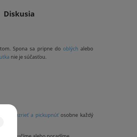
Diskusia
ytom. Spona sa pripne do
oblých
alebo
utka
nie je súčasťou.
ky
si ho
prezrieť a pickupnúť
osobne každý
e, odporučíme alebo poradíme.