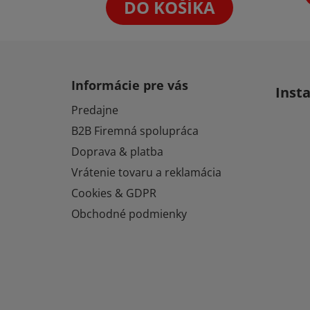
DO KOŠÍKA
Z
á
Informácie pre vás
Inst
p
Predajne
ä
B2B Firemná spolupráca
t
i
Doprava & platba
e
Vrátenie tovaru a reklamácia
Cookies & GDPR
Obchodné podmienky