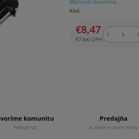
Možnosti doručenia
je
Kód:
0,0
z
€8,47
5
hviezdičiek.
€7 bez DPH
Jednotková cena:
Tvoríme komunitu
Predajňa
Pridajte sa!
A ateliér v centre Prahy