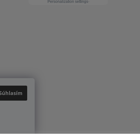
Súhlasím
Vytvoril Shoptet