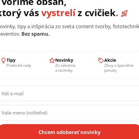
Tipy
Novinky
Akcie
Praktické rady
Zo zákulisia
Zľavy a špeciálne
a techniky
ponuky