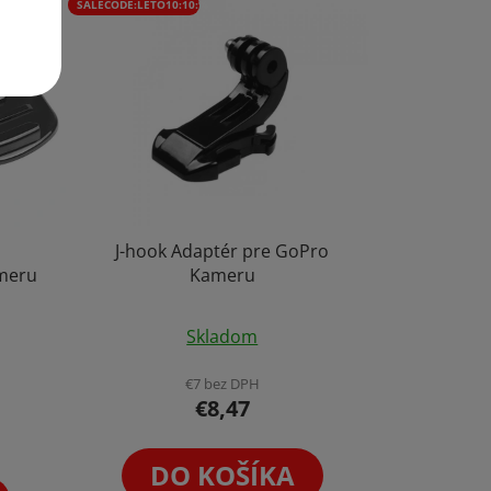
SALECODE:LÉTO10:10:%
m
J-hook Adaptér pre GoPro
meru
Kameru
Skladom
€7 bez DPH
€8,47
DO KOŠÍKA