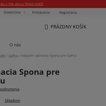
niku s 10% zľavou TERAZ HNEĎ!
Slovenčina
Prihlásenie
Registrácia
ka Fotospin
Neóny na mieru
Preukazové Foto
PRÁZDNY KOŠÍK
NÁKUPNÝ
KOŠÍK
O nás
iaky
/
GoPro
/
Adaptér Upínacia Spona pre GoPro
acia Spona pre
ru
hodnotenia
Skladom