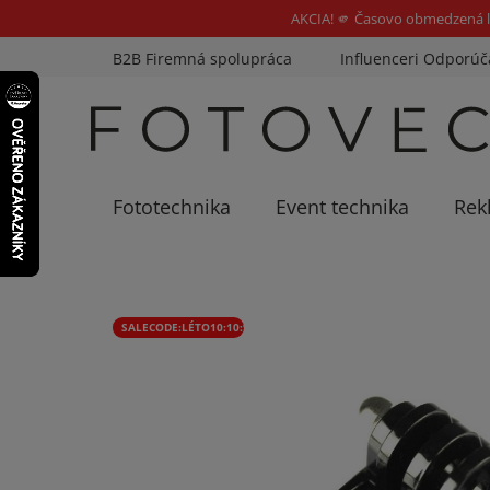
AKCIA! 🫵 Časovo obmedzená l
Prejsť
B2B Firemná spolupráca
Influenceri Odporúč
na
obsah
Fototechnika
Event technika
Rek
SALECODE:LÉTO10:10:%