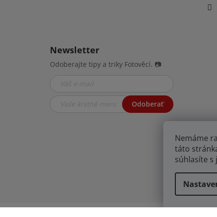
Newsletter
Odoberajte tipy a triky Fotověcí. 📷
Odoberať
Nemáme radi 
táto stránk
súhlasíte s
Nastave
Copyright 2026
FOTOVĚCI
. Všetky práva vyhr