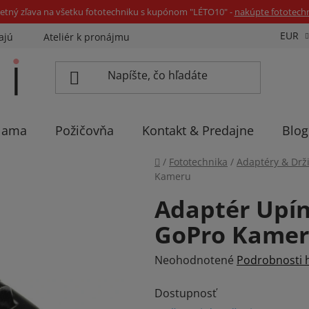
etný zľava na všetku fototechniku s kupónom "LÉTO10" -
nakúpte fototech
EUR
ajú
Ateliér k pronájmu
Sadíme stromčeky
Eventov
lama
Požičovňa
Kontakt & Predajne
Blog
Domov
/
Fototechnika
/
Adaptéry & Drž
Kameru
Adaptér Upín
GoPro Kame
Priemerné
Neohodnotené
Podrobnosti 
hodnotenie
Dostupnosť
produktu