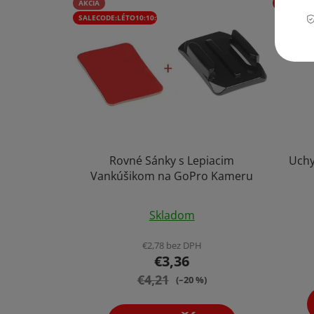
AKCIA
SALECODE
SALECODE:LÉTO10:10:%
Rovné Sánky s Lepiacim
Uchy
Vankúšikom na GoPro Kameru
Skladom
€2,78 bez DPH
€3,36
€4,21
(–20 %)