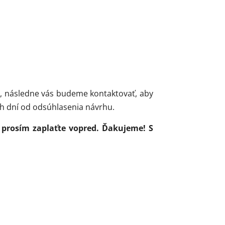
ky, následne vás budeme kontaktovať, aby
ch dní od odsúhlasenia návrhu.
m prosím zaplaťte vopred. Ďakujeme! S