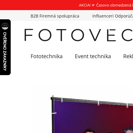
AKCIA! 🫵 Časovo obmedzená l
Prejsť
B2B Firemná spolupráca
Influenceri Odporúč
na
obsah
Fototechnika
Event technika
Rek