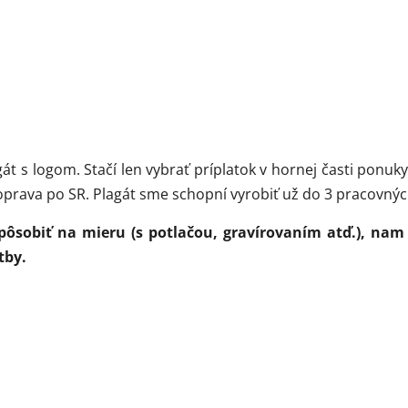
a techniky
ponuky
t s logom. Stačí len vybrať príplatok v hornej časti ponu
Chcem odoberať novinky
 doprava po SR. Plagát sme schopní vyrobiť už do 3 pracovný
spôsobiť na mieru (s potlačou, gravírovaním atď.), na
Prihlásením súhlasíte so zasielaním obchodných oznámení a so spracovaním
osobných údajov
.
tby.