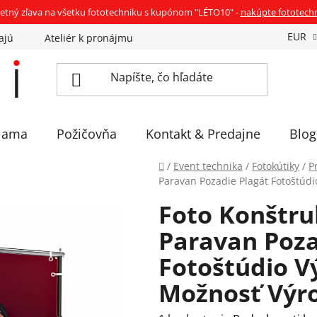
etný zľava na všetku fototechniku s kupónom "LÉTO10" -
nakúpte fototech
EUR
ajú
Ateliér k pronájmu
Sadíme stromčeky
Eventov
lama
Požičovňa
Kontakt & Predajne
Blog
Domov
/
Event technika
/
Fotokútiky
/
P
Paravan Pozadie Plagát Fotoštúd
Foto Konštru
Paravan Poza
Fotoštúdio V
Možnosť Výr