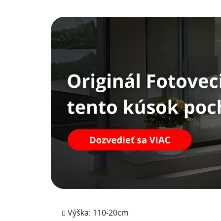
N
a
Výška: 110-20cm