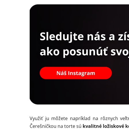
Využiť ju môžete napríklad na rôznych veľt
Čerešničkou na torte sú
kvalitné ložiskové k