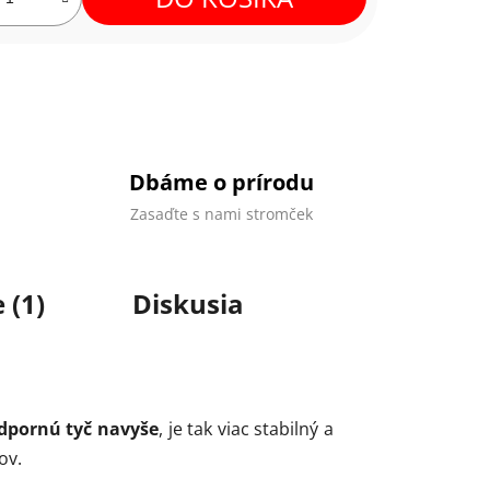
Dbáme o prírodu
Zasaďte s nami stromček
 (1)
Diskusia
dpornú tyč navyše
, je tak viac stabilný a
ov.