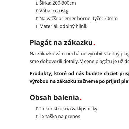
Šírka: 200-300cm
Váha: cca 6kg
Najväčší priemer hornej tyče: 30mm
Materiál: odolný hliník
Plagát na zákazku
Na zákazku vám necháme vyrobiť vlastný plagá
sme dohovorili detaily. V cene plagátu je už
Produkty, ktoré od nás budete chcieť pri
výrobou na zákazku začneme po prijatí pla
Obsah balenia
1x konštrukcia & klipsničky
1x taška na prenos