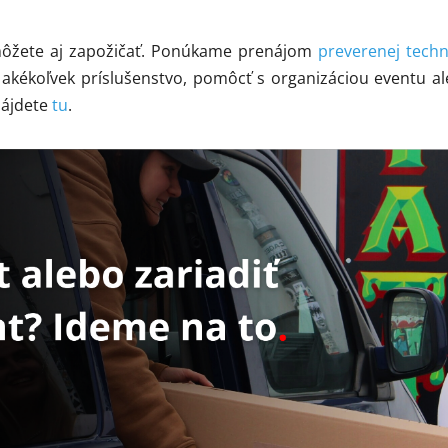
 môžete aj zapožičať. Ponúkame prenájom
preverenej techn
ékoľvek príslušenstvo, pomôcť s organizáciou eventu aleb
nájdete
tu
.