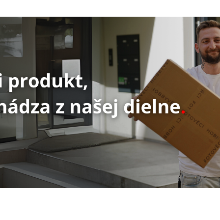
×
Newsletter
Tvoríme obsah,
ktorý vás
vystrelí
z cvičiek
.
ovinky, tipy a inšpirácia zo sveta content tvorby, fototechni
 eventov.
Bez spamu.
Tipy
Novinky
Akcie
Praktické rady
Zo zákulisia
Zľavy a špeciálne