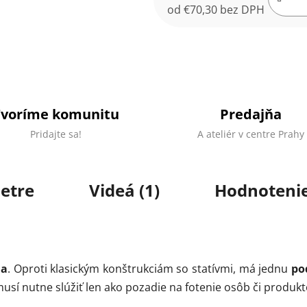
od
€70,30
bez DPH
Jednotková cena:
Tvoríme komunitu
Predajňa
Pridajte sa!
A ateliér v centre Prahy
etre
Videá (1)
Hodnotenie
ia
. Oproti klasickým konštrukciám so statívmi, má jednu
po
usí nutne slúžiť len ako pozadie na fotenie osôb či produkt