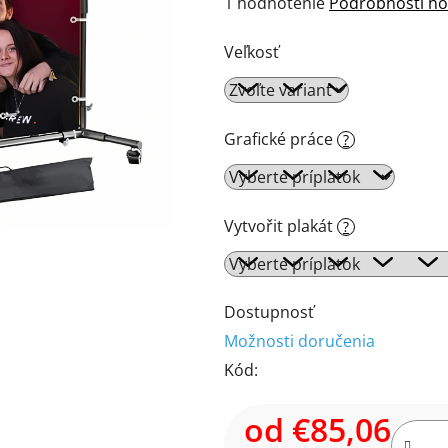
Priemerné
1 hodnotenie
Podrobnosti ho
hodnotenie
Veľkosť
produktu
je
5,0
z
Grafické práce
?
5
hviezdičiek.
Vytvořit plakát
?
Dostupnosť
Možnosti doručenia
Kód:
od
€85,06