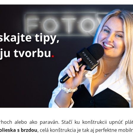
rhoch alebo ako paraván. Stačí ku konštrukcii upnúť plát
olieska s brzdou
, celá konštrukcia je tak aj perfektne mobil