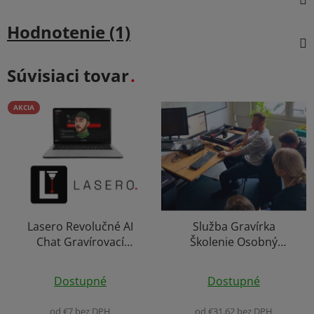
Hodnotenie (1)
Súvisiaci tovar
AKCIA
Lasero Revolučné AI
Služba Gravírka
Chat Gravírovací
Školenie Osobný
Asistent Podpora
Individuálný Kurz
Priemerné
Licenčný Kľúč pre
Dostupné
Dostupné
Softvér Laserové
hodnotenie
Gravírovanie Windows
produktu
od €7 bez DPH
od €31,62 bez DPH