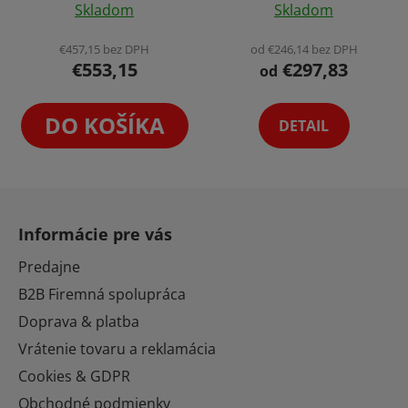
Skladom
Skladom
Gravírovacia Jednotka
Varianta
hodnotenie
2W
produktu
€457,15 bez DPH
od €246,14 bez DPH
€553,15
€297,83
je
od
5,0
z
DO KOŠÍKA
DETAIL
5
hviezdičiek.
Z
á
Informácie pre vás
p
ä
Predajne
t
B2B Firemná spolupráca
i
Doprava & platba
e
Vrátenie tovaru a reklamácia
Cookies & GDPR
Obchodné podmienky