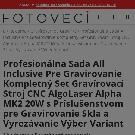
AKCIA! 🫵
nakúpte fototechniku s 10% zľavou TERAZ HNEĎ!
Prejsť
Hľadať
NÁKUP
na
KOŠÍK
obsah
Domov
/
Reklama
/
Gravírovanie
/
Gravírky
/
Profesionálna Sada All
Inclusive Pre Gravirovanie Kompletný Set Gravírovací Stroj CNC
AlgoLaser Alpha MK2 20W s Príslušenstvom pre Gravirovanie
Skla a Vyrezávanie Výber Variant
Profesionálna Sada All
Inclusive Pre Gravirovanie
Kompletný Set Gravírovací
Stroj CNC AlgoLaser Alpha
MK2 20W s Príslušenstvom
pre Gravirovanie Skla a
Vyrezávanie Výber Variant