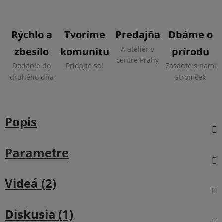
Rýchlo a
Tvoríme
Predajňa
Dbáme o
A ateliér v
zbesilo
komunitu
prírodu
centre Prahy
Dodanie do
Pridajte sa!
Zasaďte s nami
druhého dňa
stromček
Popis
Parametre
Videá (2)
Diskusia (1)