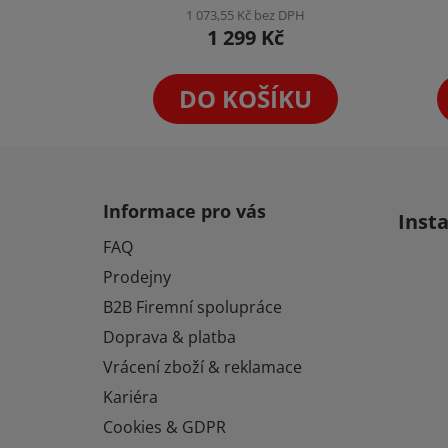
produktu
1 073,55 Kč bez DPH
1 299 Kč
je
5,0
z
DO KOŠÍKU
5
hvězdiček.
Z
á
Informace pro vás
Inst
p
FAQ
a
Prodejny
t
í
B2B Firemní spolupráce
Doprava & platba
Vrácení zboží & reklamace
Kariéra
Cookies & GDPR