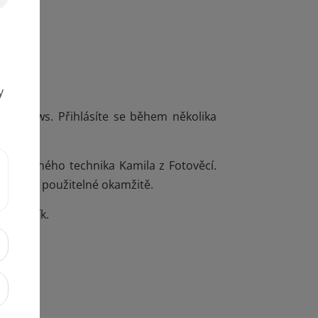
Windows. Přihlásíte se během několika
ializovaného technika Kamila z Fotověcí.
tní rady použitelné okamžitě.
ačátečník.