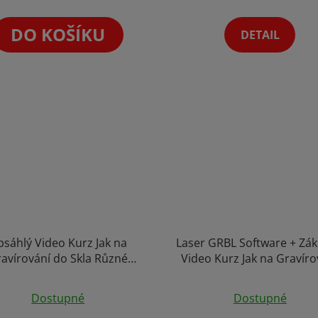
5,0
z
DO KOŠÍKU
DETAIL
5
hvězdiček.
sáhlý Video Kurz Jak na
Laser GRBL Software + Zák
avírování do Skla Různé
Video Kurz Jak na Gravíro
tody Gravírování Online
Online Seminář Školení 
inář Termopapír Laserové
LaserGrbl Program pro La
Dostupné
Dostupné
írování Školení na Rytí do
Gravírování Windows Li