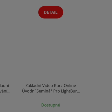
4,8
z
DETAIL
5
hvězdiček.
ladní
Základní Video Kurz Online
vání
Úvodní Seminář Pro LightBurn
Pro
CZ Program pro Laserové
Průměrné
serové
Gravírování Mac Windows
Dostupné
nux
hodnocení