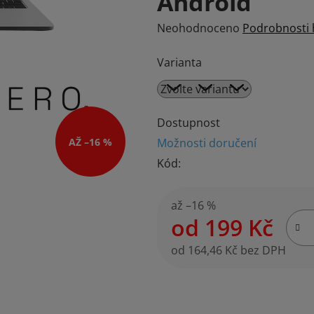
Android
Průměrné
Neohodnoceno
Podrobnosti
hodnocení
Varianta
produktu
je
0,0
z
Dostupnost
5
Možnosti doručení
AŽ –16 %
hvězdiček.
Kód:
až –16 %
od
199 Kč
od
164,46 Kč
bez DPH
Měrná cena: