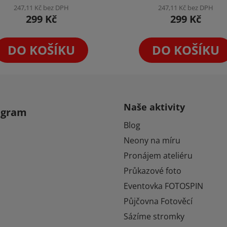
Skla Komplexní Vhled
Komplexní Set
247,11 Kč bez DPH
247,11 Kč bez DPH
299 Kč
299 Kč
DO KOŠÍKU
DO KOŠÍKU
Naše aktivity
agram
Blog
Neony na míru
Pronájem ateliéru
Průkazové foto
Eventovka FOTOSPIN
Půjčovna Fotověcí
Sázíme stromky