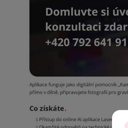
Aplikace funguje jako digitální pomocník „Ka
přímo v dílně, připravujete fotografii pro gra
Co získáte
Přístup do online AI aplikace Lasero
N
a
Okamžité odpovědi na technické dotazy