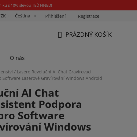
niku s 10% slevou TEĎ HNED!
CZK
Čeština
Přihlášení
Registrace
Fotospin
Neony na míru
Průkazové Foto
PRÁZDNÝ KOŠÍK
NÁKUPNÍ
KOŠÍK
O nás
šenství
/
Lasero Revoluční AI Chat Gravírovací
ro Software Laserové Gravírování Windows Android
uční AI Chat
Asistent Podpora
 pro Software
vírování Windows