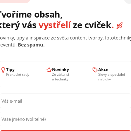
vání
ály
enta
es webový prohlížeč nebo jako samostatnou aplikaci pro 
žete začít pracovat bez složitého nastavování.
ele gravírovacích strojů a vychází z každodenní praxe spec
mysl v reálném provozu — žádná zbytečná teorie, ale konkré
bavy. Lasero je navržené tak, aby ho zvládl používat i úplný z
Tipy
Novinky
Akce
darma. Ihned po zaplacení vám přijde do emailu licenční klíč.
Praktické rady
Ze zákulisí
Slevy a speciální
a techniky
nabídky