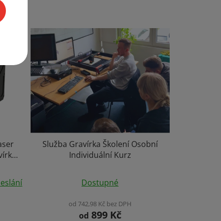
aser
Služba Gravírka Školení Osobní
vírka
Individuální Kurz
0x10cm
Průměrné
eslání
Dostupné
hodnocení
produktu
od 742,98 Kč bez DPH
899 Kč
je
od