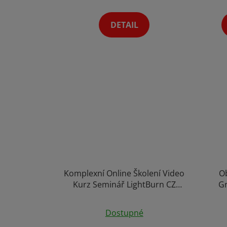
4,3
z
DETAIL
5
hvězdiček.
Komplexní Online Školení Video
Ob
Kurz Seminář LightBurn CZ
Gr
Program pro Gravírování Mac
Me
Průměrné
Windows
Sem
Dostupné
hodnocení
Grav