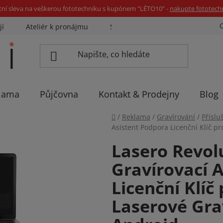
tní sleva na veškerou fototechniku s kupónem "LÉTO10" -
nakupte fototech
jí
Ateliér k pronájmu
Sázíme stromky
Eventovka 
lama
Půjčovna
Kontakt & Prodejny
Blog
Domů
/
Reklama
/
Gravírování
/
Příslu
Asistent Podpora Licenční Klíč p
Lasero Revol
Gravírovací 
Licenční Klíč
Laserové Gra