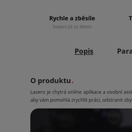
Rychle a zběsile
Dodání již za 30min
Popis
Par
O produktu
Lasero je chytrá online aplikace a osobní as
aby vám pomohla zrychlit práci, odstranit zby