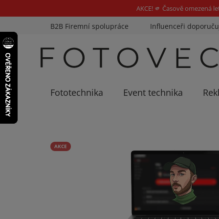
AKCE! 🫵 Časově omezená le
Přejít
B2B Firemní spolupráce
Influenceři doporuču
na
obsah
Fototechnika
Event technika
Rek
AKCE