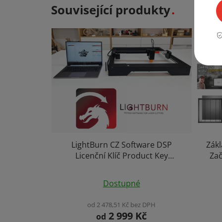
Související produkty
LightBurn CZ Software DSP
Zákl
Licenční Klíč Product Key
Zač
Program pro Laserové
Stro
Průměrné
Gravírování Mac Windows Linux
s Při
Dostupné
+ Kurz ZDARMA
hodnocení
produktu
od 2 478,51 Kč bez DPH
2 999 Kč
je
od