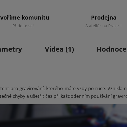
Tvoříme komunitu
Prodejna
Přidejte se!
A ateliér na Praze 1
ametry
Videa (1)
Hodnoce
istent pro gravírování, kterého máte vždy po ruce. Vznikla 
tečné chyby a ušetřit čas při každodenním používání gravíro