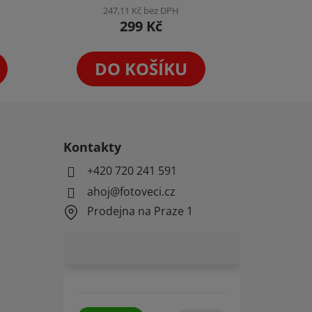
produktu
247,11 Kč bez DPH
299 Kč
je
4,6
z
DO KOŠÍKU
5
hvězdiček.
Kontakty
+420 720 241 591
ahoj@fotoveci.cz
Prodejna na Praze 1