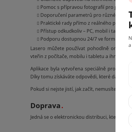
Pomoc s přípravou fotografií pro gravíro
Doporučení parametrů pro různé materi
Praktické rady přímo z reálného provozu
Přístup odkudkoliv – PC, mobil i tablet
Podporu dostupnou 24/7 ve formě asist
Lasero můžete používat pohodlně online př
vteřin z počítače, mobilu i tabletu a ihned mů
Aplikace byla vytvořena speciálně pro uživat
Díky tomu získáváte odpovědi, které dávají s
Pokud si nejste jistí, jak začít, nemusíte mít o
Doprava
Jedná se o elektronickou distribuci, která je z