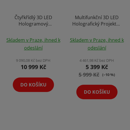
Čtyřkřídlý 3D LED
Multifunkční 3D LED
Hologramový
Holografický Projektor
Holografický Projektor
Hologram s
s Ultra Vysokým
Ochranným Obalem
Skladem v Praze, ihned k
Skladem v Praze, ihned k
Rozlišením 65cm
45cm Holofan
odeslání
odeslání
Holofan Reklamní
Reklamní Poutač Fan s
Poutač Fan
Regulovatelným
9 090,08 Kč bez DPH
4 461,98 Kč bez DPH
Stativem 130cm
10 999 Kč
5 399 Kč
5 999 Kč
(–10 %)
DO KOŠÍKU
DO KOŠÍKU