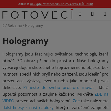
AKCE! 🫵
nakupte fototechniku s 10% slevou TEĎ HNED!
Přejít
Hledat
NÁKUP
na
KOŠÍK
obsah
Domů
/
Reklama
/
Hologramy
Hologramy
Hologramy jsou fascinující světelnou technologií, která
přináší 3D obraz přímo do prostoru. Naše hologramy
vytvářejí dojem skutečného trojrozměrného objektu bez
nutnosti speciálních brýlí nebo zařízení. Jsou ideální pro
prezentace, výstavy, eventy nebo jako moderní prvek
dekorace.
Přineste do svého prostoru inovaci,
která
upoutá pozornost a zaujme každého. Mrkněte
ZDE na
VIDEO
prezentaci našich hologramů.
Zde
také naleznete
další finesy z naší nabídky
, kterými zaručeně zaujmete