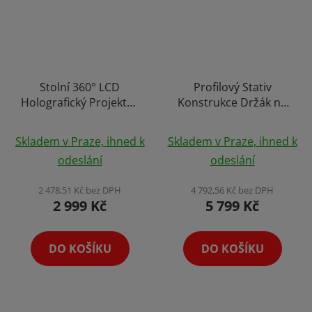
Stolní 360° LCD
Profilový Stativ
Holografický Projektor
Konstrukce Držák na
Hologram s Displejem,
Split Hologram Tripod
Obalem a
Stand s Uchycením na
Skladem v Praze, ihned k
Skladem v Praze, ihned k
Reproduktorem
až 3 Hologramy
odeslání
odeslání
Holofan Reklamní
Poutač
2 478,51 Kč bez DPH
4 792,56 Kč bez DPH
2 999 Kč
5 799 Kč
DO KOŠÍKU
DO KOŠÍKU