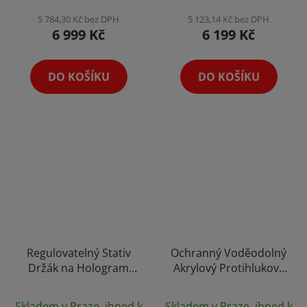
Reklamní Poutač
je
5 784,30 Kč bez DPH
5 123,14 Kč bez DPH
Ventilátor HD
6 999 Kč
6 199 Kč
5,0
z
5
DO KOŠÍKU
DO KOŠÍKU
hvězdiček.
Regulovatelný Stativ
Ochranný Voděodolný
Držák na Hologram
Akrylový Protihlukový
Tripod Stand 180cm s
Obalový Kryt na
Průměrné
Uchycením Výběr
Hologramy s 1/4"
Skladem v Praze, ihned k
Skladem v Praze, ihned k