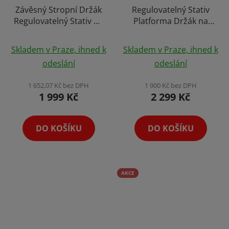
Závěsný Stropní Držák
Regulovatelný Stativ
Regulovatelný Stativ na
Platforma Držák na
Hologram Holofan
Hologram Tripod
Bracket LED Displej
Stand 141cm s
Skladem v Praze, ihned k
Skladem v Praze, ihned k
100cm
Uchycením pro
odeslání
odeslání
Hologramy 42-100cm
1 652,07 Kč bez DPH
1 900 Kč bez DPH
1 999 Kč
2 299 Kč
DO KOŠÍKU
DO KOŠÍKU
AKCE