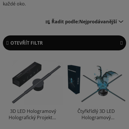
každé oko.
Ř
Řadit podle:
Nejprodávanější
a
z
e
OTEVŘÍT FILTR
n
í
V
p
ý
r
p
o
i
d
s
u
p
k
r
t
o
3D LED Hologramový
Čtyřkřídlý 3D LED
ů
Holografický Projektor
Hologramový
d
42cm Displej Holofan
Holografický Projektor
u
Průměrné
Průměrné