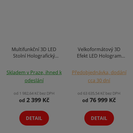
Multifunkční 3D LED
Velkoformátový 3D
Stolní Holografický
Efekt LED Hologram
Projektor Hologram s
Holografický Projektor
Ochranným Obalem
s Ultra HD Rozlišením
Skladem v Praze, ihned k
Předobjednávka, dodání
Holofan Reklamní
Holofan Reklamní
odeslání
cca 30 dní
Poutač Ventilátor HD
Poutač Fan Výběr
Výběr Variant
Variant
od 1 982,64 Kč bez DPH
od 63 635,54 Kč bez DPH
2 399 Kč
76 999 Kč
od
od
DETAIL
DETAIL