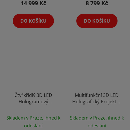
14 999 Kč
8 799 Kč
DO KOŠÍKU
DO KOŠÍKU
Čtyřkřídlý 3D LED
Multifunkční 3D LED
Hologramový
Holografický Projektor
Holografický Projektor
s Baterií a Vysokým
Průměrné
s Vysokým Rozlišením
Rozlišením Hologram s
Skladem v Praze, ihned k
Skladem v Praze, ihned k
FullHD 52cm Holofan
Ochranným Obalem
hodnocení
odeslání
odeslání
Reklamní Poutač Fan
20cm Holofan
produktu