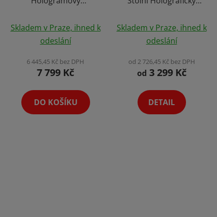
Hologramový
Stolní Holografický
Holografický Projektor
Projektor Hologram s
Průměrné
s Vysokým HD
Ochranným Obalem
Skladem v Praze, ihned k
Skladem v Praze, ihned k
Rozlišením 2K Audio
Holofan Reklamní
hodnocení
odeslání
odeslání
Support 56cm Holofan
Poutač Fan Výběr
produktu
Reklamní Poutač Fan
Variant
je
6 445,45 Kč bez DPH
od 2 726,45 Kč bez DPH
7 799 Kč
3 299 Kč
5,0
od
z
5
DO KOŠÍKU
DETAIL
hvězdiček.