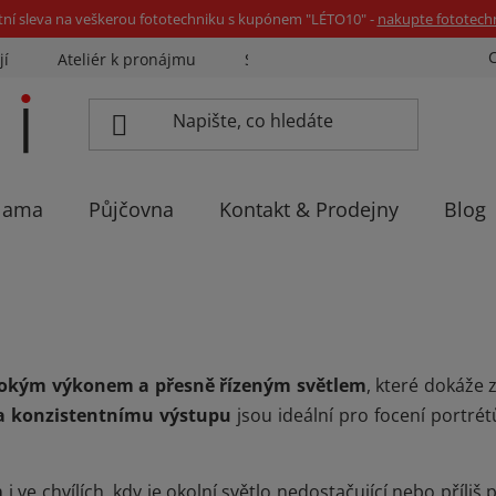
tní sleva na veškerou fototechniku s kupónem "LÉTO10" -
nakupte fototech
jí
Ateliér k pronájmu
Sázíme stromky
Eventovka 
lama
Půjčovna
Kontakt & Prodejny
Blog
ysokým výkonem a přesně řízeným světlem
, které dokáže 
a konzistentnímu výstupu
jsou ideální pro focení portré
m
i ve chvílích, kdy je okolní světlo nedostačující nebo příli