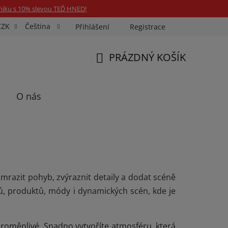
niku s 10% slevou TEĎ HNED!
CZK
Čeština
Přihlášení
Registrace
Fotospin
Neony na míru
Průkazové Foto
PRÁZDNÝ KOŠÍK
NÁKUPNÍ
KOŠÍK
O nás
zmrazit pohyb, zvýraznit detaily a dodat scéně
tů, produktů, módy i dynamických scén, kde je
š proměnlivé. Snadno vytvoříte atmosféru, která