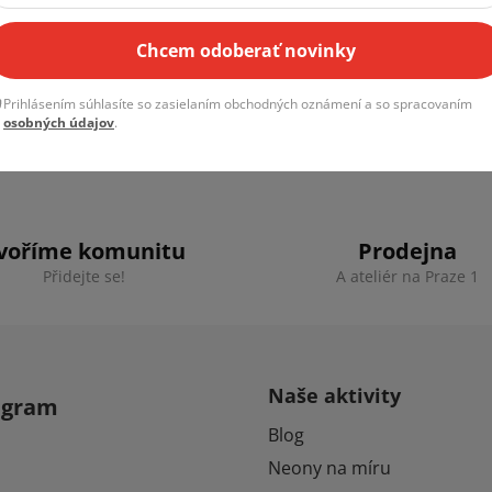
te doporučení pro váš konkrétní projekt,
napište nám
. Rá
Chcem odoberať novinky
Prihlásením súhlasíte so zasielaním obchodných oznámení a so spracovaním
osobných údajov
.
voříme komunitu
Prodejna
Přidejte se!
A ateliér na Praze 1
Naše aktivity
agram
Blog
Neony na míru