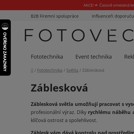
AKCE! 🫵 Časově omezená le
Přejít
B2B Firemní spolupráce
Influenceři doporuču
na
obsah
Fototechnika
Event technika
Rek
Domů
/
Fototechnika
/
Světla
/
Záblesková
Záblesková
Záblesková světla umožňují pracovat s v
profesionální výraz. Díky
rychlému náběhu 
klíčová ostrost a spolehlivost.
Záblesk vám dává kontrolu nad prostředí