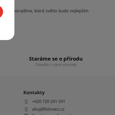
di vám poradíme, které světlo bude nejlepším
Staráme se o přírodu
Zasaďte s námi stromek
Kontakty
+420 720 241 591
ahoj@fotoveci.cz