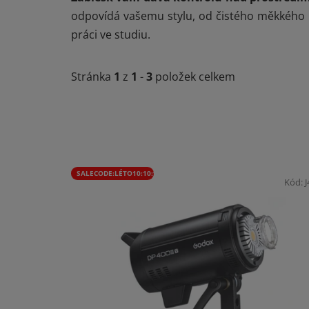
odpovídá vašemu stylu, od čistého měkkého po
práci ve studiu.
Stránka
1
z
1
-
3
položek celkem
V
SALECODE:LÉTO10:10:%
ý
Kód:
p
i
s
p
r
o