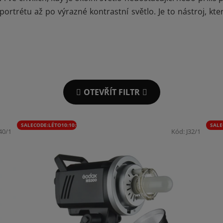
rtrétu až po výrazné kontrastní světlo. Je to nástroj, kter
OTEVŘÍT FILTR
SALECODE:LÉTO10:10:%
SALE
J40/1
Kód:
J32/1