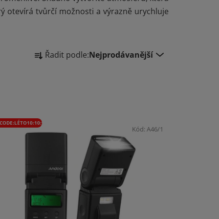
ý otevírá tvůrčí možnosti a výrazně urychluje
Ř
Řadit podle:
Nejprodávanější
a
z
e
n
í
p
CODE:LÉTO10:10:%
Kód:
A46/1
r
o
d
u
k
t
ů