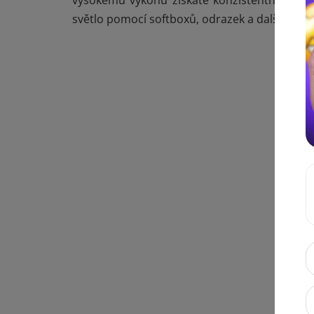
vysokému výkonu získáte konzistentní fotogr
světlo pomocí softboxů, odrazek a dalších mo