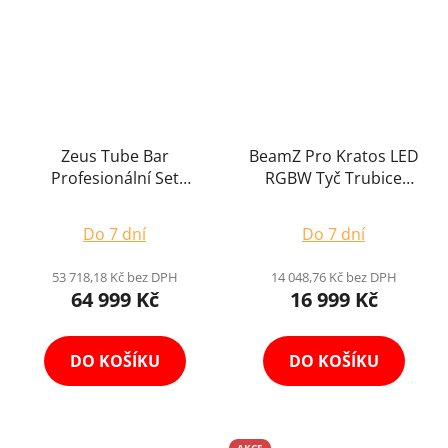
Zeus Tube Bar
BeamZ Pro Kratos LED
Profesionální Set
RGBW Tyč Trubice
Bateriových Tyči 8ks
Profesionální Venkovní
Průměrné
RGBW LED Trubic v
Světlo s Krytím IP65 a
Do 7 dní
Do 7 dní
Nabíjecím Kufru
hodnocení
Baterií
produktu
53 718,18 Kč bez DPH
14 048,76 Kč bez DPH
64 999 Kč
16 999 Kč
je
5,0
z
DO KOŠÍKU
DO KOŠÍKU
5
hvězdiček.