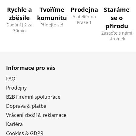
Rychle a
Tvoříme
Prodejna
Staráme
zběsile
komunitu
A ateliér na
se o
Praze 1
Dodání již za
Přidejte se!
přírodu
30min
Zasaďte s námi
stromek
Z
á
Informace pro vás
p
a
FAQ
t
Prodejny
í
B2B Firemní spolupráce
Doprava & platba
Vrácení zboží & reklamace
Kariéra
Cookies & GDPR