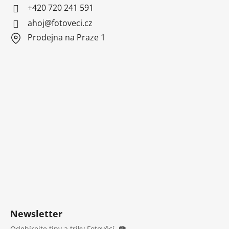
+420 720 241 591
ahoj@fotoveci.cz
Prodejna na Praze 1
Newsletter
Odebírejte tipy a triky Fotověcí. 📷