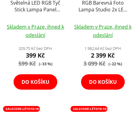
Světelná LED RGB Tyč
RGB Barevná Foto
Stick Lampa Panel
Lampa Studio 2x LED
Light
Softbox Světlo + 2x
Průměrné
Stativ + 2x Dálkový
Skladem v Praze, ihned k
Skladem v Praze, ihned k
hodnocení
Ovladač (9000lm)
odeslání
odeslání
produktu
je
329,75 Kč bez DPH
1 982,64 Kč bez DPH
399 Kč
2 399 Kč
4,3
599 Kč
z
3 099 Kč
(–33 %)
(–22 %)
5
hvězdiček.
DO KOŠÍKU
DO KOŠÍKU
SALECODE:LÉTO10:10:%
SALECODE:LÉTO10:10:%