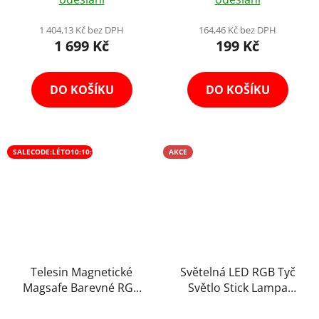
1 404,13 Kč bez DPH
164,46 Kč bez DPH
1 699 Kč
199 Kč
DO KOŠÍKU
DO KOŠÍKU
SALECODE:LÉTO10:10:%
AKCE
Telesin Magnetické
Světelná LED RGB Tyč
Magsafe Barevné RGB
Světlo Stick Lampa
LED Foto Přídavné
Panel 85cm s Aplikaci a
Průměrné