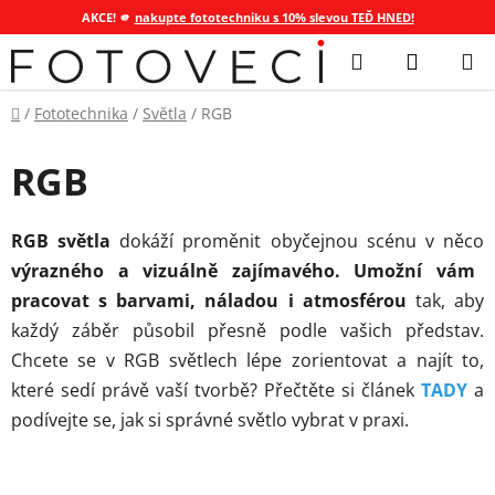
AKCE! 🫵
nakupte fototechniku s 10% slevou TEĎ HNED!
Přejít
Hledat
NÁKUP
na
KOŠÍK
obsah
Domů
/
Fototechnika
/
Světla
/
RGB
RGB
RGB světla
dokáží proměnit obyčejnou scénu v něco
výrazného a vizuálně zajímavého. Umožní vám
pracovat s barvami, náladou i atmosférou
tak, aby
každý záběr působil přesně podle vašich představ.
Chcete se v RGB světlech lépe zorientovat a najít to,
které sedí právě vaší tvorbě? Přečtěte si článek
TADY
a
podívejte se, jak si správné světlo vybrat v praxi.