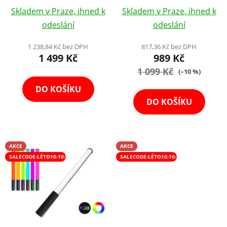
u
a Efekty
k
Skladem v Praze, ihned k
Skladem v Praze, ihned k
t
odeslání
odeslání
ů
1 238,84 Kč bez DPH
817,36 Kč bez DPH
1 499 Kč
989 Kč
1 099 Kč
(–10 %)
DO KOŠÍKU
DO KOŠÍKU
AKCE
AKCE
SALECODE:LÉTO10:10:%
SALECODE:LÉTO10:10:%