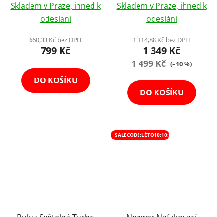
Světlo Kostka k Mobilu
Ovladačem
Skladem v Praze, ihned k
Skladem v Praze, ihned k
hodnocení
odeslání
odeslání
produktu
je
660,33 Kč bez DPH
1 114,88 Kč bez DPH
799 Kč
1 349 Kč
5,0
z
1 499 Kč
(–10 %)
5
DO KOŠÍKU
hvězdiček.
DO KOŠÍKU
SALECODE:LÉTO10:10:%
Puluz Světelná Turbo
Neewer Nafukovací