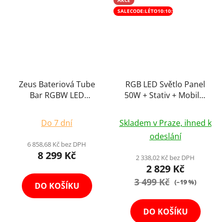
AKCE
SALECODE:LÉTO10:10:%
Zeus Bateriová Tube
RGB LED Světlo Panel
Bar RGBW LED
50W + Stativ + Mobilní
Pixelová Trubice pro
Aplikace na Ovládání
Kreativní Nasvícení
Možnost Baterii
Do 7 dní
Skladem v Praze, ihned k
Scény 3 Režimy
odeslání
Ovládání
6 858,68 Kč bez DPH
8 299 Kč
2 338,02 Kč bez DPH
2 829 Kč
3 499 Kč
(–19 %)
DO KOŠÍKU
DO KOŠÍKU