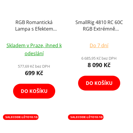
RGB Romantická
SmallRig 4810 RC 60C
Lampa s Efektem
RGB Extrémně
Západu Slunce na Foto
Výkonné Přenosné LED
Průměrné
Zátiší LED Světlo
Světlo s Integrovanou
Skladem v Praze, ihned k
Do 7 dní
hodnocení
Baterií Powerbank
odeslání
Clamp Edition
produktu
6 685,95 Kč bez DPH
8 090 Kč
je
577,69 Kč bez DPH
699 Kč
4,1
z
DO KOŠÍKU
5
DO KOŠÍKU
hvězdiček.
SALECODE:LÉTO10:10:%
SALECODE:LÉTO10:10:%