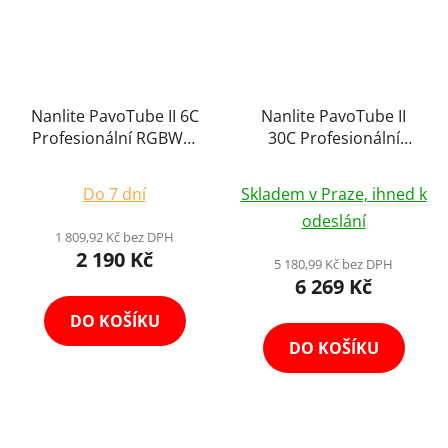
Nanlite PavoTube II 6C
Nanlite PavoTube II
Profesionální RGBWW
30C Profesionální
LED Trubice s
RGBWW LED Bateriová
Integrovanou Baterií a
Trubice 117cm s
Do 7 dní
Skladem v Praze, ihned k
Magnety
Filmovými Efekty
odeslání
1 809,92 Kč bez DPH
2 190 Kč
5 180,99 Kč bez DPH
6 269 Kč
DO KOŠÍKU
DO KOŠÍKU