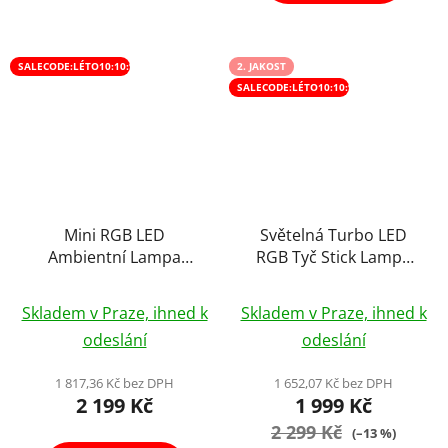
SALECODE:LÉTO10:10:%
2. JAKOST
SALECODE:LÉTO10:10:%
Mini RGB LED
Světelná Turbo LED
Ambientní Lampa
RGB Tyč Stick Lampa
Reflektor Osvětlení
Panel 24W
Pozadí na Foto Video
Skladem v Praze, ihned k
Skladem v Praze, ihned k
Stream s Ovladačem
odeslání
odeslání
1 817,36 Kč bez DPH
1 652,07 Kč bez DPH
2 199 Kč
1 999 Kč
2 299 Kč
(–13 %)