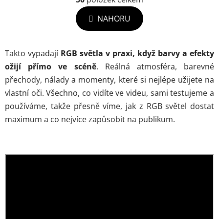
n
l
k
NAHORU
á
o
d
v
á
a
n
c
Takto vypadají
RGB světla v praxi, když barvy a efekty
í
í
ožijí přímo ve scéně
. Reálná atmosféra, barevné
p
přechody, nálady a momenty, které si nejlépe užijete na
r
vlastní oči. Všechno, co vidíte ve videu, sami testujeme a
v
používáme, takže přesně víme, jak z RGB světel dostat
k
y
maximum a co nejvíce zapůsobit na publikum.
v
ý
p
i
s
u