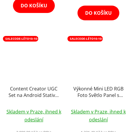
DO KOŠÍKU
DO KOŠÍKU
SALECODE:LÉTO10:10:%
SALECODE:LÉTO10:10:%
Content Creator UGC
Výkonné Mini LED RGB
Set na Android Stativ +
Foto Světlo Panel s
Mikrofony + Světlo
Mini Stativem 25W
Průměrné
Průměrné
Skladem v Praze, ihned k
Skladem v Praze, ihned k
hodnocení
hodnocení
odeslání
odeslání
produktu
produktu
je
je