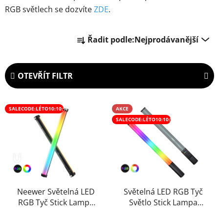
RGB světlech se dozvíte
ZDE
.
Ř
Řadit podle:
Nejprodávanější
a
z
e
OTEVŘÍT FILTR
n
í
V
p
SALECODE:LÉTO10:10:%
AKCE
ý
r
SALECODE:LÉTO10:10:%
p
o
i
d
s
u
p
k
r
t
o
Neewer Světelná LED
Světelná LED RGB Tyč
ů
RGB Tyč Stick Lampa
Světlo Stick Lampa
d
Panel s Displejem 14W
Panel 46cm