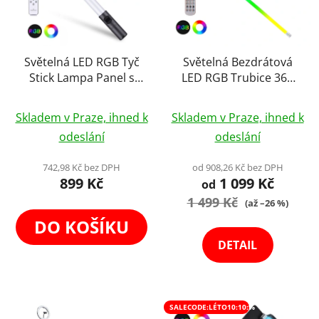
Světelná LED RGB Tyč
Světelná Bezdrátová
Stick Lampa Panel s
LED RGB Trubice 360
Displejem
Tube Stick Neon Light
Průměrné
Průměrné
18W až 120cm
Skladem v Praze, ihned k
Skladem v Praze, ihned k
hodnocení
hodnocení
odeslání
odeslání
produktu
produktu
je
je
742,98 Kč bez DPH
od 908,26 Kč bez DPH
899 Kč
1 099 Kč
4,1
5,0
od
z
1 499 Kč
z
(až –26 %)
5
5
DO KOŠÍKU
hvězdiček.
hvězdiček.
DETAIL
SALECODE:LÉTO10:10:%