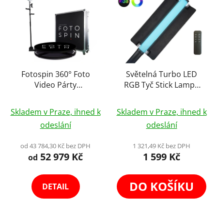
Fotospin 360° Foto
Světelná Turbo LED
Video Párty
RGB Tyč Stick Lampa
Fotokoutek Otočná
Panel 24W
Průměrné
Platforma Stojan
Skladem v Praze, ihned k
Skladem v Praze, ihned k
Fotobudka na
hodnocení
odeslání
odeslání
Videozáznam Photo
produktu
Booth
je
od 43 784,30 Kč bez DPH
1 321,49 Kč bez DPH
52 979 Kč
1 599 Kč
4,2
od
z
5
DO KOŠÍKU
DETAIL
hvězdiček.