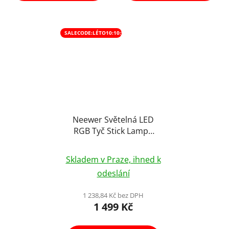
SALECODE:LÉTO10:10:%
Neewer Světelná LED
RGB Tyč Stick Lampa
Panel s Displejem 14W
a Efekty
Skladem v Praze, ihned k
odeslání
1 238,84 Kč bez DPH
1 499 Kč