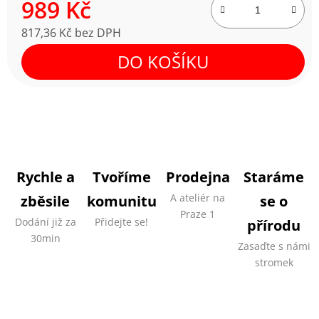
989 Kč
817,36 Kč bez DPH
Měrná cena:
DO KOŠÍKU
Rychle a
Tvoříme
Prodejna
Staráme
A ateliér na
zběsile
komunitu
se o
Praze 1
Dodání již za
Přidejte se!
přírodu
30min
Zasaďte s námi
stromek