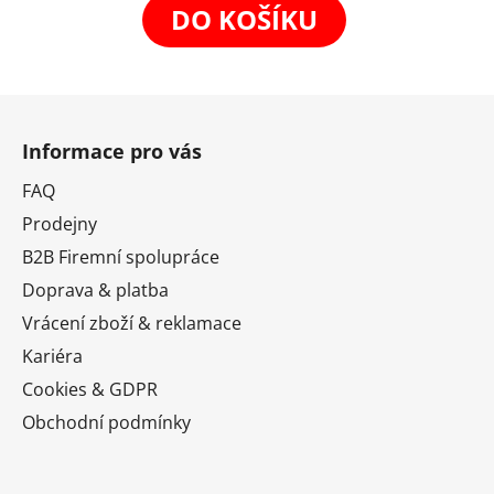
DO KOŠÍKU
Z
á
Informace pro vás
p
a
FAQ
t
Prodejny
í
B2B Firemní spolupráce
Doprava & platba
Vrácení zboží & reklamace
Kariéra
Cookies & GDPR
Obchodní podmínky