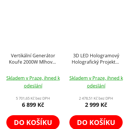
Vertikální Generátor
3D LED Hologramový
Kouře 2000W Mlhovač
Holografický Projektor
Výrobník Mlhy s RGB
42cm Displej Holofan
Průměrné
Osvětlením + Dálkové
Reklamní Poutač Fan
Skladem v Praze, ihned k
Skladem v Praze, ihned k
Ovládání a DMX
hodnocení
odeslání
odeslání
produktu
je
5 701,65 Kč bez DPH
2 478,51 Kč bez DPH
6 899 Kč
2 999 Kč
4,5
z
5
DO KOŠÍKU
DO KOŠÍKU
hvězdiček.