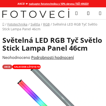
AKCE! 🫵
nakupte fototechniku s 10% slevou TEĎ HNED!
Přejít
Hledat
NÁKUP
na
KOŠÍK
obsah
Domů
/
Fototechnika
/
Světla
/
RGB
/
Světelná LED RGB Tyč Světlo
Stick Lampa Panel 46cm
Světelná LED RGB Tyč Světlo
Stick Lampa Panel 46cm
Průměrné
Neohodnoceno
Podrobnosti hodnocení
hodnocení
AKCE
SALECODE:LÉTO10:10:%
produktu
je
0,0
z
5
hvězdiček.