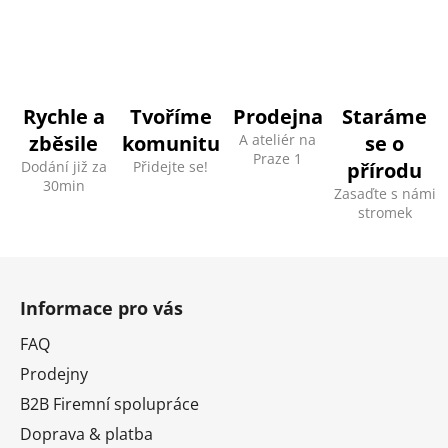
l
á
d
a
c
Rychle a
Tvoříme
Prodejna
Staráme
í
zběsile
komunitu
A ateliér na
se o
p
Praze 1
Dodání již za
Přidejte se!
přírodu
r
30min
v
Zasaďte s námi
stromek
k
y
v
Z
ý
á
p
Informace pro vás
p
i
a
FAQ
s
t
u
Prodejny
í
B2B Firemní spolupráce
Doprava & platba