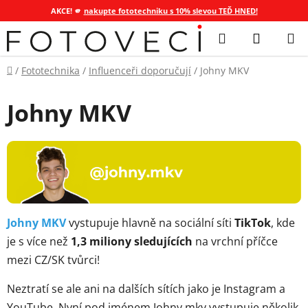
AKCE! 🫵
nakupte fototechniku s 10% slevou TEĎ HNED!
Přejít
Hledat
NÁKUP
na
KOŠÍK
obsah
Domů
/
Fototechnika
/
Influenceři doporučují
/
Johny MKV
Johny MKV
Johny MKV
vystupuje hlavně na sociální síti
TikTok
, kde
je s více než
1,3 miliony sledujících
na vrchní příčce
mezi CZ/SK tvůrci!
Neztratí se ale ani na dalších sítích jako je Instagram a
YouTube.
Nyní pod jménem Johny.mkv vystupuje několik