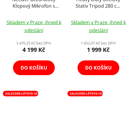
Klopový Mikrofon s
Stativ Tripod 280 cm
Nabíjecím Boxem
Mobilní na Kolečkách s
Průměrné
200m CM28, Potlačení
Měkčeným Dorazem
Skladem v Praze, ihned k
Skladem v Praze, ihned k
Šumu, 4GB úložiště na
hodnocení
odeslání
odeslání
9hod Kompatibilní
produktu
iPhone/Android/PC/DSLR
je
3 470,25 Kč bez DPH
1 652,07 Kč bez DPH
4 199 Kč
1 999 Kč
5,0
z
5
DO KOŠÍKU
DO KOŠÍKU
hvězdiček.
SALECODE:LÉTO10:10:%
SALECODE:LÉTO10:10:%