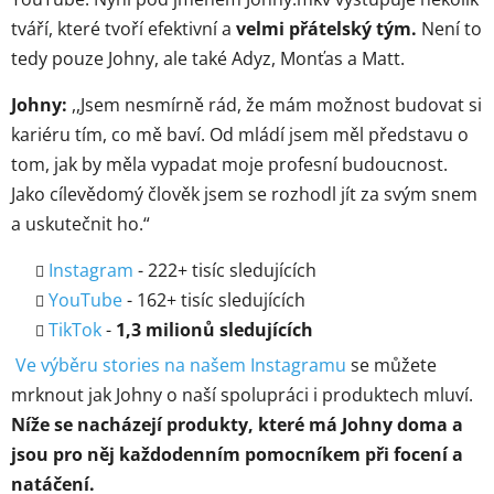
tváří, které tvoří efektivní a
velmi přátelský tým.
Není to
tedy pouze Johny, ale také Adyz, Monťas a Matt.
Johny:
,,
Jsem nesmírně rád, že mám možnost budovat si
kariéru tím, co mě baví. Od mládí jsem měl představu o
tom, jak by měla vypadat moje profesní budoucnost.
Jako cílevědomý člověk jsem se rozhodl jít za svým snem
a uskutečnit ho.“
Instagram
- 222+ tisíc sledujících
YouTube
- 162+ tisíc sledujících
TikTok
-
1,3 milionů sledujících
Ve výběru stories na našem Instagramu
se můžete
mrknout jak Johny o naší spolupráci i produktech mluví.
Níže se nacházejí produkty, které má Johny doma a
jsou pro něj každodenním pomocníkem při focení a
natáčení.