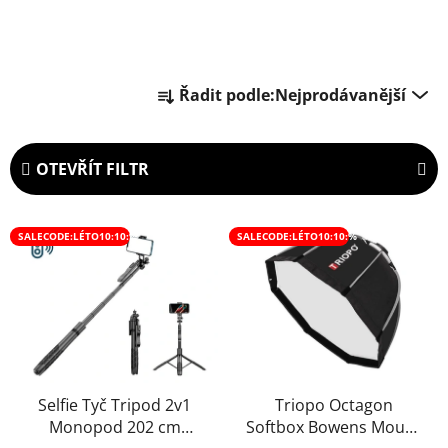
Ř
Řadit podle:
Nejprodávanější
a
z
e
OTEVŘÍT FILTR
n
í
V
p
SALECODE:LÉTO10:10:%
SALECODE:LÉTO10:10:%
ý
r
p
o
i
d
s
u
p
k
r
t
o
Selfie Tyč Tripod 2v1
Triopo Octagon
ů
Monopod 202 cm
Softbox Bowens Mount
d