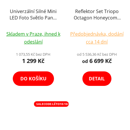
Univerzální Silné Mini
Reflektor Set Triopo
LED Foto Světlo Panel
Octagon Honeycomb
na Stativ 5W
Voštinový Softbox
Průměrné
Průměrné
Výběr Variant
Skladem v Praze, ihned k
Předobjednávka, dodání
hodnocení
hodnocení
odeslání
cca 14 dní
produktu
produktu
je
je
1 073,55 Kč bez DPH
od 5 536,36 Kč bez DPH
1 299 Kč
6 699 Kč
5,0
5,0
od
z
z
5
5
DO KOŠÍKU
DETAIL
hvězdiček.
hvězdiček.
SALECODE:LÉTO10:10:%