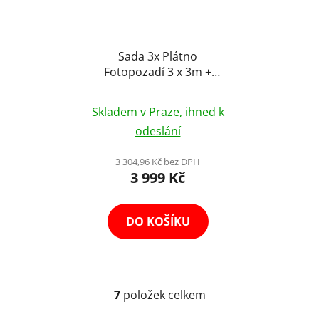
Sada 3x Plátno
Fotopozadí 3 x 3m +
Konstrukce se Stativy 3
Průměrné
x 2,6m
Skladem v Praze, ihned k
hodnocení
odeslání
produktu
je
3 304,96 Kč bez DPH
3 999 Kč
4,0
z
5
DO KOŠÍKU
hvězdiček.
7
položek celkem
O
v