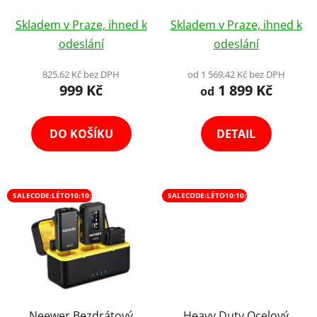
Smartphone GoPro +
pro Stálá i Záblesková
u
Průměrné
Průměrné
Dálk. Ovládání
Světla Oktagon Výběr
k
Skladem v Praze, ihned k
Skladem v Praze, ihned k
hodnocení
Variant
hodnocení
t
odeslání
odeslání
produktu
produktu
ů
je
je
825,62 Kč bez DPH
od 1 569,42 Kč bez DPH
999 Kč
1 899 Kč
4,2
3,9
od
z
z
5
5
DO KOŠÍKU
DETAIL
hvězdiček.
hvězdiček.
SALECODE:LÉTO10:10:%
SALECODE:LÉTO10:10:%
Neewer Bezdrátový
Heavy Duty Ocelový