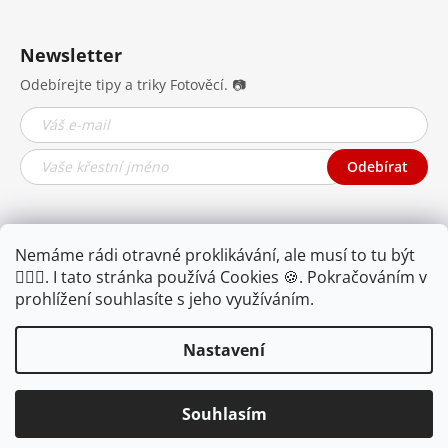
Newsletter
Odebírejte tipy a triky Fotověcí. 📷
Odebírat
Nemáme rádi otravné proklikávání, ale musí to tu být
🤦🏾‍♂️. I tato stránka používá Cookies 🍪. Pokračováním v
prohlížení souhlasíte s jeho využíváním.
Nastavení
Najdete nás na YouTube,
Facebooku i
Instagramu.
Souhlasím