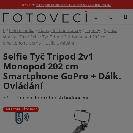
AKCE! 🫵
nakupte fototechniku s 10% slevou TEĎ HNED!
Přejít
Hledat
NÁKUP
na
KOŠÍK
obsah
Domů
/
Fototechnika
/
Stativy & stabilizátory
/
Tripody
/
Vysoké
stativy 170+
/
Selfie Tyč Tripod 2v1 Monopod 202 cm
Smartphone GoPro + Dálk. Ovládání
Selfie Tyč Tripod 2v1
Monopod 202 cm
Smartphone GoPro + Dálk.
Ovládání
Průměrné
37 hodnocení
Podrobnosti hodnocení
hodnocení
SALECODE:LÉTO10:10:%
produktu
je
4,2