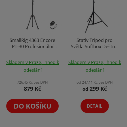
SmallRig 4363 Encore
Stativ Tripod pro
PT-30 Profesionální
Světla Softbox Deštník
Teleskopický Stativ pro
Výběr Rozměrů
Průměrné
Livestreaming a
Skladem v Praze, ihned k
Skladem v Praze, ihned k
Vlogování
hodnocení
odeslání
odeslání
produktu
je
726,45 Kč bez DPH
od 247,11 Kč bez DPH
879 Kč
299 Kč
4,1
od
z
5
DO KOŠÍKU
DETAIL
hvězdiček.