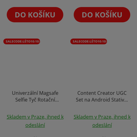
z
5
DO KOŠÍKU
DO KOŠÍKU
hvězdiček.
SALECODE:LÉTO10:10:%
SALECODE:LÉTO10:10:%
Univerzální Magsafe
Content Creator UGC
Selfie Tyč Rotační
Set na Android Stativ +
Magnetický Stativ
Mikrofony + Světlo
Průměrné
Tripod Stick s Cold
Skladem v Praze, ihned k
Skladem v Praze, ihned k
Shoe 130cm
hodnocení
odeslání
odeslání
produktu
je