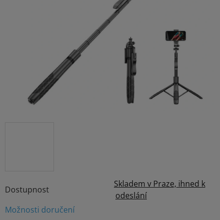
z
5
hvězdiček.
Skladem v Praze, ihned k
Dostupnost
odeslání
Možnosti doručení