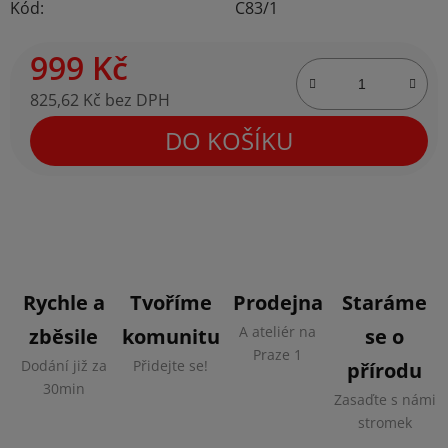
Kód:
C83/1
999 Kč
825,62 Kč bez DPH
Měrná cena:
DO KOŠÍKU
Rychle a
Tvoříme
Prodejna
Staráme
A ateliér na
zběsile
komunitu
se o
Praze 1
Dodání již za
Přidejte se!
přírodu
30min
Zasaďte s námi
stromek