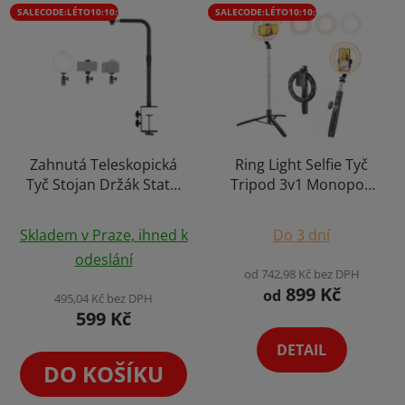
SALECODE:LÉTO10:10:%
SALECODE:LÉTO10:10:%
Zahnutá Teleskopická
Ring Light Selfie Tyč
Tyč Stojan Držák Stativ
Tripod 3v1 Monopod
na Stůl Desku a Kulová
Kruhové Světlo
Průměrné
Průměrné
Hlava
Smartphone + Dálk.
Skladem v Praze, ihned k
Do 3 dní
hodnocení
Ovládání Výběr Variant
hodnocení
odeslání
produktu
produktu
od 742,98 Kč bez DPH
899 Kč
je
je
od
495,04 Kč bez DPH
599 Kč
5,0
5,0
z
z
DETAIL
5
5
DO KOŠÍKU
hvězdiček.
hvězdiček.