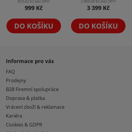
825,62 Kč bez DPH
2 809,09 Kč bez DPH
999 Kč
3 399 Kč
5,0
z
5
DO KOŠÍKU
DO KOŠÍKU
hvězdiček.
Z
á
Informace pro vás
p
a
FAQ
t
Prodejny
í
B2B Firemní spolupráce
Doprava & platba
Vrácení zboží & reklamace
Kariéra
Cookies & GDPR