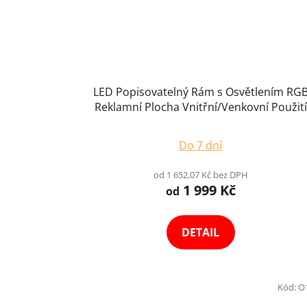
LED Popisovatelný Rám s Osvětlením RG
Reklamní Plocha Vnitřní/Venkovní Použití
Do 7 dní
od 1 652,07 Kč bez DPH
1 999 Kč
od
DETAIL
Kód:
O