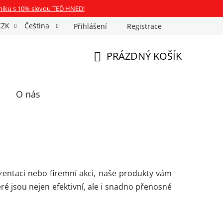
niku s 10% slevou TEĎ HNED!
CZK
Čeština
Přihlášení
Registrace
Fotospin
Neony na míru
Průkazové Foto
PRÁZDNÝ KOŠÍK
NÁKUPNÍ
KOŠÍK
O nás
zentaci nebo firemní akci, naše produkty vám
ré jsou nejen efektivní, ale i snadno přenosné