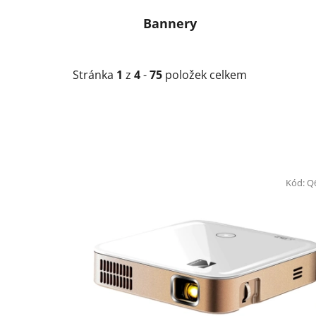
Bannery
Stránka
1
z
4
-
75
položek celkem
V
ý
Kód:
Q
p
i
s
p
r
o
d