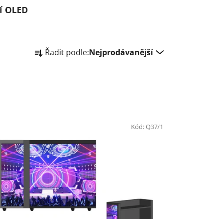
í OLED
Ř
Řadit podle:
Nejprodávanější
a
z
e
n
í
p
Kód:
Q37/1
r
o
d
u
k
t
ů