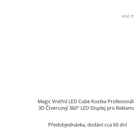
Kód:
P
Magic Vnitřní LED Cube Kostka Profesionál
3D Čtvercový 360° LED Displej pro Reklam
Show, Event Výběr Variant
Předobjednávka, dodání cca 60 dní