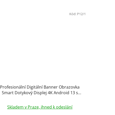
Kód:
P12/1
Profesionální Digitální Banner Obrazovka
Smart Dotykový Displej 4K Android 13 s
Podporou AI Digiposter Infokiosek Totem
Černý Výběr Variant
Skladem v Praze, ihned k odeslání