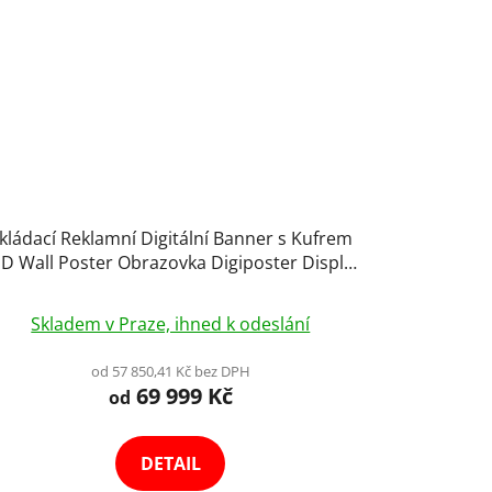
kládací Reklamní Digitální Banner s Kufrem
D Wall Poster Obrazovka Digiposter Displej
Totem s Reproduktory Možnost Napojení
Výběr Variant
Skladem v Praze, ihned k odeslání
od 57 850,41 Kč bez DPH
69 999 Kč
od
DETAIL