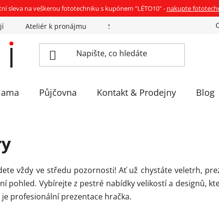
tní sleva na veškerou fototechniku s kupónem "LÉTO10" -
nakupte fototech
jí
Ateliér k pronájmu
Sázíme stromky
Eventovka 
lama
Půjčovna
Kontakt & Prodejny
Blog
ry
te vždy ve středu pozornosti! Ať už chystáte veletrh, pre
pohled. Vybírejte z pestré nabídky velikostí a designů, kte
 je profesionální prezentace hračka.