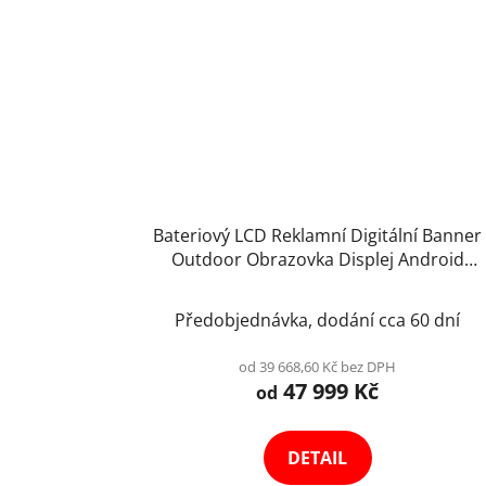
Bateriový LCD Reklamní Digitální Banner
Outdoor Obrazovka Displej Android
Digiposter Odolný Infokiosek Totem Výbě
Variant
Předobjednávka, dodání cca 60 dní
od 39 668,60 Kč bez DPH
47 999 Kč
od
DETAIL