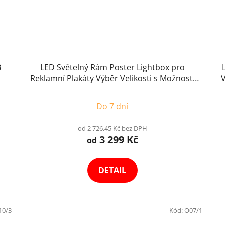
B
LED Světelný Rám Poster Lightbox pro
Reklamní Plakáty Výběr Velikosti s Možnosti
V
Potisku
Do 7 dní
od 2 726,45 Kč bez DPH
3 299 Kč
od
DETAIL
10/3
Kód:
O07/1