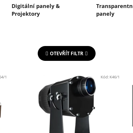
Digitální panely &
Transparentn
Projektory
panely
OTEVŘÍT FILTR
64/1
Kód:
K46/1