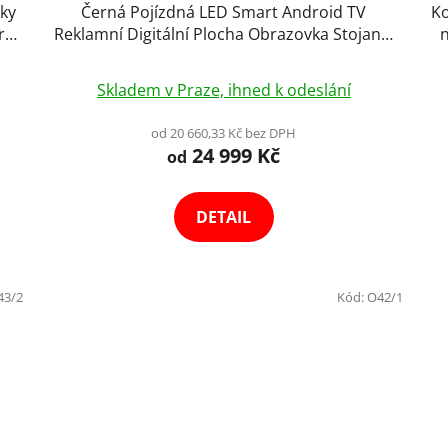
vky
Černá Pojízdná LED Smart Android TV
Ko
r
Reklamní Digitální Plocha Obrazovka Stojan s
Baterii 5h Dotyková AI Obrazovka Konference,
Videohovory, Prezentace, 1080FHD Výběr
Skladem v Praze, ihned k odeslání
Variant
od 20 660,33 Kč bez DPH
24 999 Kč
od
DETAIL
43/2
Kód:
O42/1