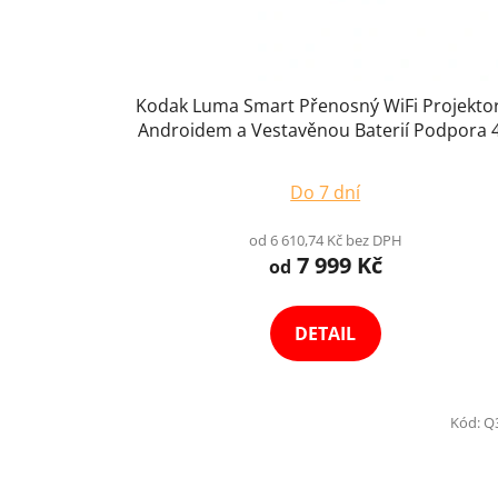
u
k
t
Kodak Luma Smart Přenosný WiFi Projektor
ů
Androidem a Vestavěnou Baterií Podpora 
Výběr Variant
Do 7 dní
od 6 610,74 Kč bez DPH
7 999 Kč
od
DETAIL
Kód:
Q