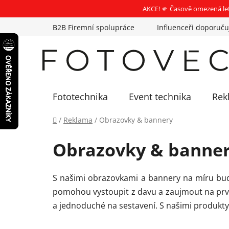
AKCE! 🫵 Časově omezená le
Přejít
B2B Firemní spolupráce
Influenceři doporuču
na
obsah
Fototechnika
Event technika
Rek
Domů
/
Reklama
/
Obrazovky & bannery
Obrazovky & banne
S našimi obrazovkami a bannery na míru bude
pomohou vystoupit z davu a zaujmout na první 
a jednoduché na sestavení. S našimi produkty