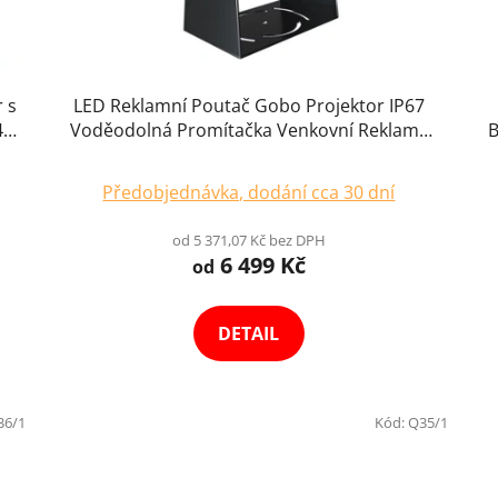
 s
LED Reklamní Poutač Gobo Projektor IP67
4K
Voděodolná Promítačka Venkovní Reklamy
B
Loga HD Výběr Variant
Předobjednávka, dodání cca 30 dní
od 5 371,07 Kč bez DPH
6 499 Kč
od
DETAIL
36/1
Kód:
Q35/1