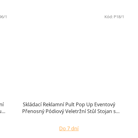
96/1
Kód:
P18/1
ní
Skládací Reklamní Pult Pop Up Eventový
u,
Přenosný Pódiový Veletržní Stůl Stojan s
Potiskem na Míru
Do 7 dní