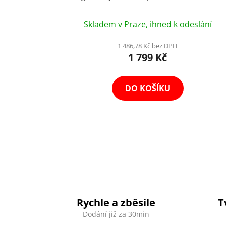
Natáčení s Kruhovým LED RGB Světlem a
Dálkovým Ovladačem
Skladem v Praze, ihned k odeslání
1 486,78 Kč bez DPH
1 799 Kč
DO KOŠÍKU
Rychle a zběsile
T
Dodání již za 30min