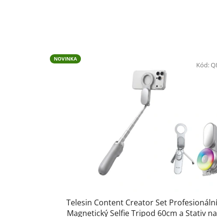
V
NOVINKA
ý
Kód:
Q
p
i
s
p
r
o
d
u
k
t
Telesin Content Creator Set Profesionáln
ů
Magnetický Selfie Tripod 60cm a Stativ na