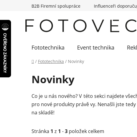
Přejít
B2B Firemní spolupráce
Influenceři doporuču
na
obsah
Fototechnika
Event technika
Rek
Domů
/
Fototechnika
/
Novinky
Novinky
Co je u nás nového? V této sekci najdete vš
pro nové produkty právě vy. Nenašli jste tedy
na skladě!
Stránka
1
z
1
-
3
položek celkem