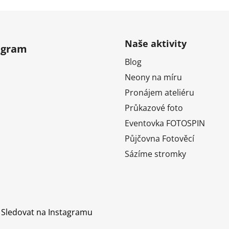
r
v
k
y
Naše aktivity
v
agram
ý
Blog
p
Neony na míru
i
s
Pronájem ateliéru
u
Průkazové foto
Eventovka FOTOSPIN
Půjčovna Fotověcí
Sázíme stromky
Sledovat na Instagramu