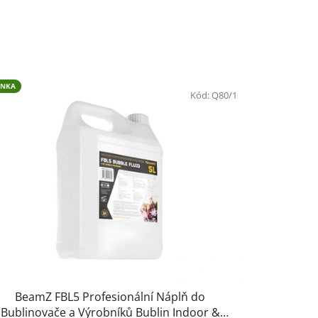
z
e
n
í
p
INKA
Kód:
Q80/1
r
o
d
u
k
t
ů
BeamZ FBL5 Profesionální Náplň do
Bublinovače a Výrobníků Bublin Indoor &