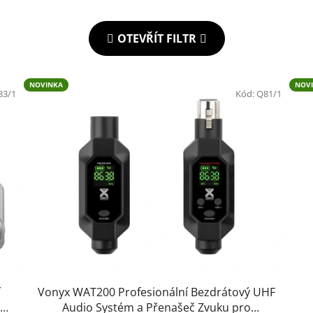
OTEVŘÍT FILTR
NOVINKA
NOV
83/1
Kód:
Q81/1
í
Vonyx WAT200 Profesionální Bezdrátový UHF
Audio Systém a Přenašeč Zvuku pro