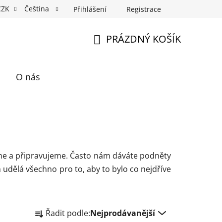
CZK
Čeština
Přihlášení
Registrace
Fotospin
Neony na míru
Průkazové Foto
PRÁZDNÝ KOŠÍK
NÁKUPNÍ
KOŠÍK
O nás
íme a připravujeme. Často nám dáváte podněty
 udělá všechno pro to, aby to bylo co nejdříve
Ř
Řadit podle:
Nejprodávanější
a