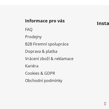
Z
á
Informace pro vás
Inst
p
FAQ
a
Prodejny
t
í
B2B Firemní spolupráce
Doprava & platba
Vrácení zboží & reklamace
Kariéra
Cookies & GDPR
Obchodní podmínky