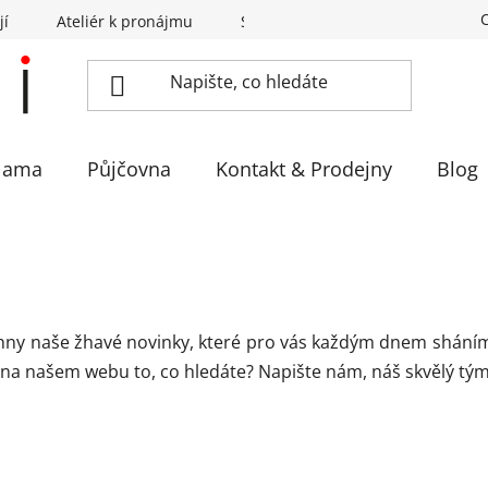
jí
Ateliér k pronájmu
Sázíme stromky
Eventovka 
lama
Půjčovna
Kontakt & Prodejny
Blog
echny naše žhavé novinky, které pro vás každým dnem shán
 na našem webu to, co hledáte? Napište nám, náš skvělý tým