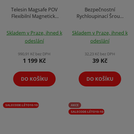
Telesin Magsafe POV
Bezpečnostní
Flexibilní Magnetický
Rychloupinací Šroub
Držák Telefonu s
D-Ring Screw s 1/4"
Průměrné
Průměrné
Prodluženým Držákem
Závitem a Okem
Skladem v Praze, ihned k
Skladem v Praze, ihned k
na Krk Neck Phone
hodnocení
hodnocení
odeslání
odeslání
Holder Upgrade
produktu
produktu
je
je
990,91 Kč bez DPH
32,23 Kč bez DPH
1 199 Kč
39 Kč
5,0
5,0
z
z
5
5
DO KOŠÍKU
DO KOŠÍKU
hvězdiček.
hvězdiček.
SALECODE:LÉTO10:10:%
AKCE
SALECODE:LÉTO10:10:%