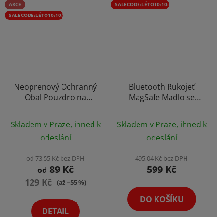
AKCE
SALECODE:LÉTO10:10:%
SALECODE:LÉTO10:10:%
Neoprenový Ochranný
Bluetooth Rukojeť
Obal Pouzdro na
MagSafe Madlo se
Objektiv Výběr
Zrcátkem na Focení
Průměrné
Průměrné
Velikosti
Natáčení Videí Selfie
Skladem v Praze, ihned k
Skladem v Praze, ihned k
hodnocení
Holder CapGrip
hodnocení
odeslání
odeslání
Magnetická Spoušť
produktu
produktu
je
je
od 73,55 Kč bez DPH
495,04 Kč bez DPH
89 Kč
599 Kč
5,0
5,0
od
129 Kč
z
z
(až –55 %)
5
5
DO KOŠÍKU
hvězdiček.
hvězdiček.
DETAIL