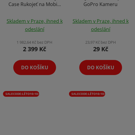
Case Rukojeť na Mobily
GoPro Kameru
CapGrip Podvodní
Průměrné
Průměrné
Záběry 20m na Cesty
Skladem v Praze, ihned k
Skladem v Praze, ihned k
se Spouští
hodnocení
hodnocení
odeslání
odeslání
produktu
produktu
je
je
1 982,64 Kč bez DPH
23,97 Kč bez DPH
2 399 Kč
29 Kč
5,0
5,0
z
z
5
5
DO KOŠÍKU
DO KOŠÍKU
hvězdiček.
hvězdiček.
SALECODE:LÉTO10:10:%
SALECODE:LÉTO10:10:%