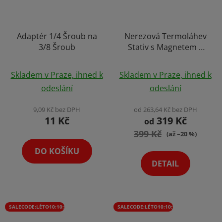
Adaptér 1/4 Šroub na
Nerezová Termoláhev
3/8 Šroub
Stativ s Magnetem a
Držákem na Telefon
Průměrné
Průměrné
Gym Video
Skladem v Praze, ihned k
Skladem v Praze, ihned k
hodnocení
Termohrnek Bottle
hodnocení
odeslání
odeslání
Výběr Barev
produktu
produktu
je
je
9,09 Kč bez DPH
od 263,64 Kč bez DPH
11 Kč
319 Kč
5,0
5,0
od
z
399 Kč
z
(až –20 %)
5
5
DO KOŠÍKU
hvězdiček.
hvězdiček.
DETAIL
SALECODE:LÉTO10:10:%
SALECODE:LÉTO10:10:%