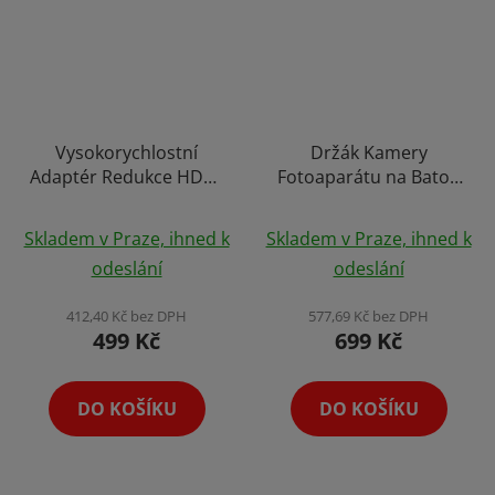
Vysokorychlostní
Držák Kamery
Adaptér Redukce HDMI
Fotoaparátu na Batoh
na USB-C 4K
a Pásek s
Průměrné
Průměrné
Audiovizuální Přenos
Rychloupínací
Skladem v Praze, ihned k
Skladem v Praze, ihned k
TV, Notebook, Mobilní
hodnocení
Destičkou
hodnocení
odeslání
odeslání
Přenos
produktu
produktu
je
je
412,40 Kč bez DPH
577,69 Kč bez DPH
499 Kč
699 Kč
5,0
4,3
z
z
5
5
DO KOŠÍKU
DO KOŠÍKU
hvězdiček.
hvězdiček.