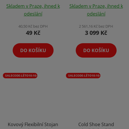
Průměrné
Světlem na Focení
Skladem v Praze, ihned k
Skladem v Praze, ihned k
hodnocení
Magnetická Spoušť s
odeslání
odeslání
Krytem pro Samsung
produktu
S26 Ultra
je
40,50 Kč bez DPH
2 561,16 Kč bez DPH
49 Kč
3 099 Kč
3,9
z
5
DO KOŠÍKU
DO KOŠÍKU
hvězdiček.
SALECODE:LÉTO10:10:%
SALECODE:LÉTO10:10:%
Kovový Flexibilní Stojan
Cold Shoe Stand