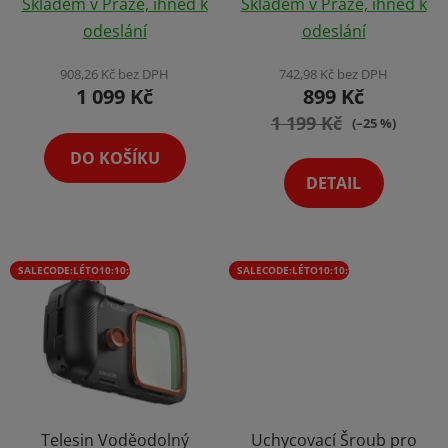
k
Skladem v Praze, ihned k
Skladem v Praze, ihned k
hodnocení
Holder CapGrip
hodnocení
t
odeslání
odeslání
Magnetická Spoušť
produktu
produktu
ů
Výběr Barev
je
je
908,26 Kč bez DPH
742,98 Kč bez DPH
1 099 Kč
899 Kč
4,0
4,9
z
1 199 Kč
z
(–25 %)
5
5
DO KOŠÍKU
hvězdiček.
hvězdiček.
DETAIL
SALECODE:LÉTO10:10:%
SALECODE:LÉTO10:10:%
Telesin Voděodolný
Uchycovací Šroub pro