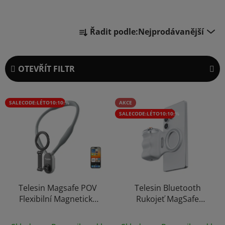
Ř
Řadit podle:
Nejprodávanější
a
z
e
OTEVŘÍT FILTR
n
í
V
p
SALECODE:LÉTO10:10:%
AKCE
ý
r
SALECODE:LÉTO10:10:%
p
o
i
d
s
u
p
k
r
t
o
Telesin Magsafe POV
Telesin Bluetooth
ů
Flexibilní Magnetický
Rukojeť MagSafe
d
Držák Telefonu na Krk
Madlo na Focení
u
Průměrné
Průměrné
Neck Phone Holder
Natáčení Videí Selfie