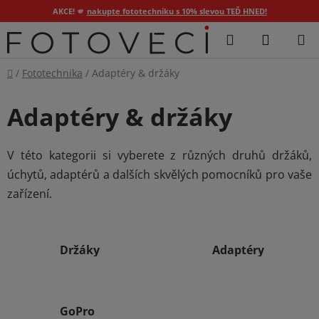
AKCE! 🫵
nakupte fototechniku s 10% slevou TEĎ HNED!
Přejít
Hledat
NÁKUP
na
KOŠÍK
obsah
Domů
/
Fototechnika
/
Adaptéry & držáky
Adaptéry & držáky
V této kategorii si vyberete z různých druhů držáků,
úchytů, adaptérů a dalších skvělých pomocníků pro vaše
zařízení.
Držáky
Adaptéry
GoPro