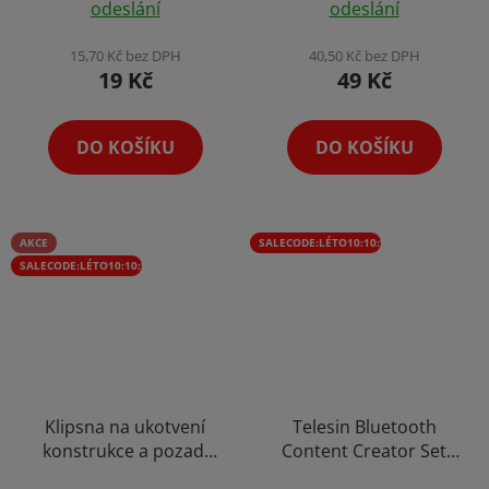
odeslání
odeslání
produktu
produktu
je
je
15,70 Kč bez DPH
40,50 Kč bez DPH
19 Kč
49 Kč
5,0
5,0
z
z
5
5
DO KOŠÍKU
DO KOŠÍKU
hvězdiček.
hvězdiček.
AKCE
SALECODE:LÉTO10:10:%
SALECODE:LÉTO10:10:%
Klipsna na ukotvení
Telesin Bluetooth
konstrukce a pozadí
Content Creator Set
Foto background Clip
Rukojeť MagSafe se