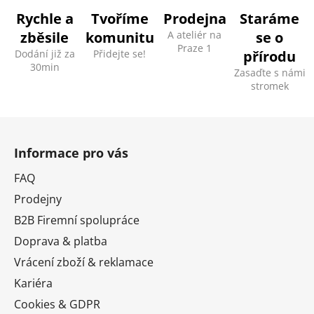
c
Rychle a
Tvoříme
Prodejna
Staráme
í
zběsile
komunitu
A ateliér na
se o
p
Praze 1
Dodání již za
Přidejte se!
přírodu
r
30min
v
Zasaďte s námi
stromek
k
y
v
Z
ý
á
p
Informace pro vás
p
i
a
FAQ
s
t
u
Prodejny
í
B2B Firemní spolupráce
Doprava & platba
Vrácení zboží & reklamace
Kariéra
Cookies & GDPR