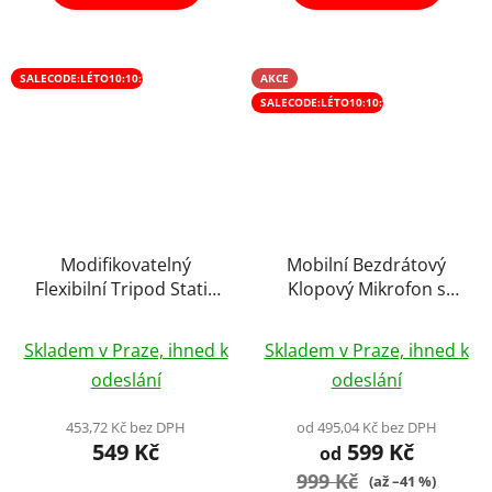
hvězdiček.
hvězdiček.
SALECODE:LÉTO10:10:%
AKCE
SALECODE:LÉTO10:10:%
Modifikovatelný
Mobilní Bezdrátový
Flexibilní Tripod Stativ
Klopový Mikrofon s
Chobotnice s Kulovou
Nabíjecím Boxem
Průměrné
Průměrné
Hlavou pro Kameru
Výběr Variant
Skladem v Praze, ihned k
Skladem v Praze, ihned k
Smarphone Octopus
hodnocení
hodnocení
odeslání
odeslání
produktu
produktu
je
je
453,72 Kč bez DPH
od 495,04 Kč bez DPH
549 Kč
599 Kč
4,0
4,0
od
z
999 Kč
z
(až –41 %)