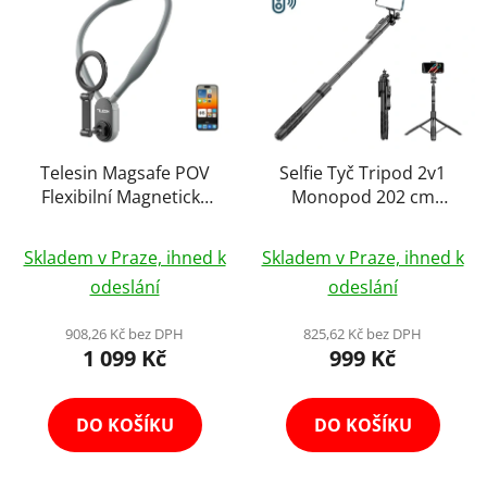
ý
r
p
o
i
d
s
u
p
k
r
t
o
Telesin Magsafe POV
Selfie Tyč Tripod 2v1
ů
Flexibilní Magnetický
Monopod 202 cm
d
Držák Telefonu na Krk
Smartphone GoPro +
u
Průměrné
Průměrné
Neck Phone Holder
Dálk. Ovládání
k
Skladem v Praze, ihned k
Skladem v Praze, ihned k
hodnocení
hodnocení
t
odeslání
odeslání
produktu
produktu
ů
je
je
908,26 Kč bez DPH
825,62 Kč bez DPH
1 099 Kč
999 Kč
4,0
4,2
z
z
5
5
DO KOŠÍKU
DO KOŠÍKU
hvězdiček.
hvězdiček.