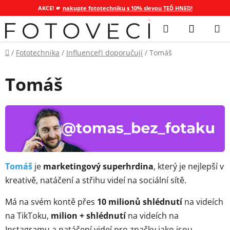
AKCE! 🫵
nakupte fototechniku s 10% slevou TEĎ HNED!
Přejít
Hledat
NÁKUP
na
KOŠÍK
obsah
Domů
/
Fototechnika
/
Influenceři doporučují
/
Tomáš
Tomáš
Tomáš
je
marketingový superhrdina
, který je nejlepší v
kreativě, natáčení a střihu videí na sociální sítě.
Má na svém kontě přes
10 milionů shlédnutí
na videích
na TikToku,
milion + shlédnutí
na videích na
Instagramu a natáčení videí pro značky jako jsou