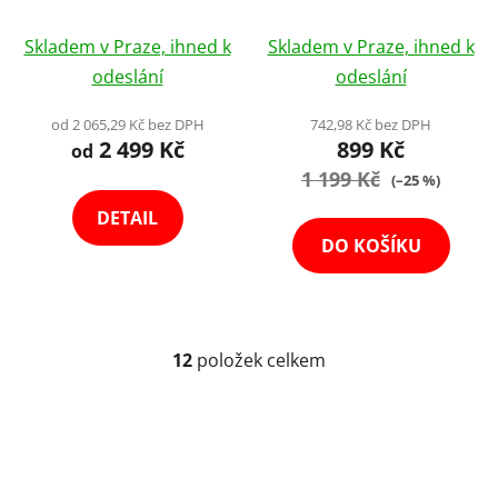
Nabíjecím Boxem +
8W
Průměrné
Průměrné
Potlačení hluku
Skladem v Praze, ihned k
Skladem v Praze, ihned k
hodnocení
hodnocení
odeslání
odeslání
produktu
produktu
je
je
od 2 065,29 Kč bez DPH
742,98 Kč bez DPH
2 499 Kč
899 Kč
4,0
4,3
od
z
1 199 Kč
z
(–25 %)
5
5
DETAIL
hvězdiček.
hvězdiček.
DO KOŠÍKU
12
položek celkem
O
v
l
á
d
a