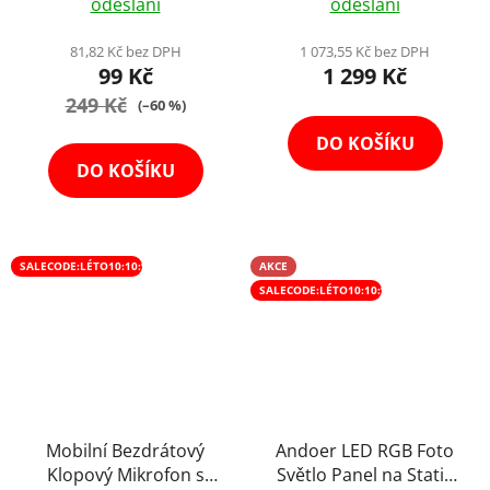
odeslání
odeslání
produktu
je
81,82 Kč bez DPH
1 073,55 Kč bez DPH
99 Kč
1 299 Kč
5,0
249 Kč
z
(–60 %)
5
DO KOŠÍKU
hvězdiček.
DO KOŠÍKU
SALECODE:LÉTO10:10:%
AKCE
SALECODE:LÉTO10:10:%
Mobilní Bezdrátový
Andoer LED RGB Foto
Klopový Mikrofon s
Světlo Panel na Stativ