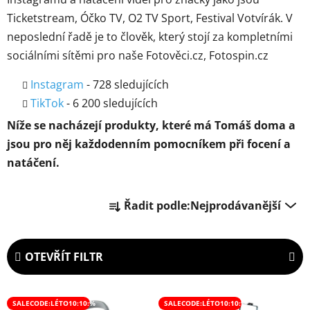
Ticketstream, Óčko TV, O2 TV Sport, Festival Votvírák. V
neposlední řadě je to člověk, který stojí za kompletními
sociálními sítěmi pro naše Fotověci.cz, Fotospin.cz
Instagram
- 728 sledujících
TikTok
- 6 200 sledujících
Níže se nacházejí produkty, které má Tomáš doma a
jsou pro něj každodenním pomocníkem při focení a
natáčení.
Ř
Řadit podle:
Nejprodávanější
a
z
e
OTEVŘÍT FILTR
n
í
V
p
SALECODE:LÉTO10:10:%
SALECODE:LÉTO10:10:%