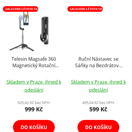
SALECODE:LÉTO10:10:%
SALECODE:LÉTO10:10:%
Telesin Magsafe 360
Ruční Nástavec se
Magnetický Rotační
Sáňky na Bezdrátové
Gimbal Flexibilní Stativ
Mikrofony Interview Go
Průměrné
Průměrné
Tripod Selfie Stick
s Popfiltrem Rode
Skladem v Praze, ihned k
Skladem v Praze, ihned k
hodnocení
hodnocení
odeslání
odeslání
produktu
produktu
je
je
825,62 Kč bez DPH
495,04 Kč bez DPH
999 Kč
599 Kč
5,0
4,8
z
z
5
5
DO KOŠÍKU
DO KOŠÍKU