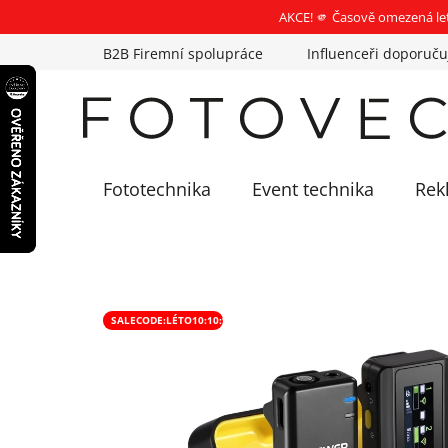
AKCE! 🫵 Časově omezená le
Přejít
B2B Firemní spolupráce
Influenceři doporuču
na
obsah
Fototechnika
Event technika
Rek
SALECODE:LÉTO10:10:%