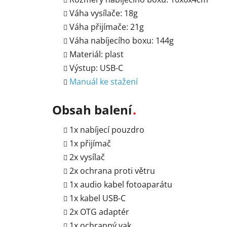
Váha vysílače: 18g
Váha přijímače: 21g
Váha nabíjecího boxu: 144g
Materiál: plast
Výstup: USB-C
Manuál ke stažení
Obsah balení
1x nabíjecí pouzdro
1x přijímač
2x vysílač
2x ochrana proti větru
1x audio kabel fotoaparátu
1x kabel USB-C
2x OTG adaptér
1x ochranný vak