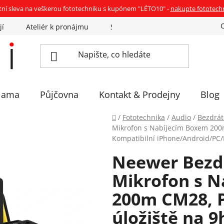
tní sleva na veškerou fototechniku s kupónem "LÉTO10" -
nakupte fototech
jí
Ateliér k pronájmu
Sázíme stromky
Eventovka 
lama
Půjčovna
Kontakt & Prodejny
Blog
Domů
/
Fototechnika
/
Audio
/
Bezdrát
Mikrofon s Nabíjecím Boxem 200
Kompatibilní iPhone/Android/PC
Neewer Bezd
Mikrofon s 
200m CM28, P
úložiště na 