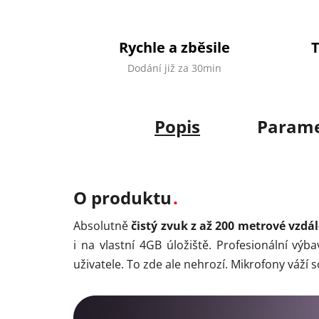
Rychle a zběsile
Dodání již za 30min
Popis
Parame
O produktu
Absolutně
čistý zvuk z až 200 metrové vzdá
i na vlastní 4GB úložiště. Profesionální vý
uživatele. To zde ale nehrozí. Mikrofony váží