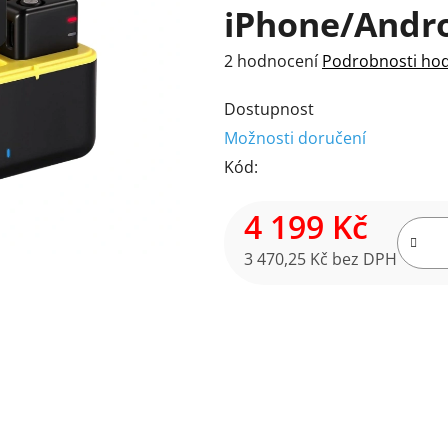
iPhone/Andr
Průměrné
2 hodnocení
Podrobnosti ho
hodnocení
Dostupnost
produktu
Možnosti doručení
je
Kód:
5,0
z
4 199 Kč
5
hvězdiček.
3 470,25 Kč bez DPH
Měrná cena: