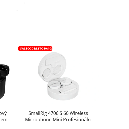
SALECODE:LÉTO10:10:%
ový
SmallRig 4706 S 60 Wireless
oxem
Microphone Mini Profesionální
Bezdrátový Mikrofon pro