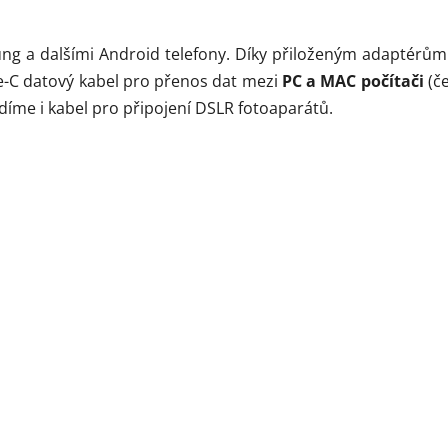
sung a dalšími Android telefony. Díky přiloženým adaptérům
e-C datový kabel pro přenos dat mezi
PC a MAC počítači
(če
odíme i kabel pro připojení DSLR fotoaparátů.
×
Newsletter
Tvoříme obsah,
který vás
vystřelí
ze cviček
.
ovinky, tipy a inspirace ze světa content tvorby, fototechnik
 eventů.
Bez spamu.
Tipy
Novinky
Akce
Praktické rady
Ze zákulisí
Slevy a speciální