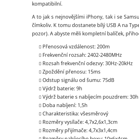
kompatibilní.
A to jak s nejnovějšími iPhony, tak i se Sam
čímkoliv. K tomu dostanete bílý USB A na Typ
pozor). A abyste měli kompletní balíček, přih
Přenosová vzdálenost: 200m
Frekvenční rozsah: 2402-2480MHz
Rozsah frekvenční odezvy: 30Hz-20kHz
Zpoždění přenosu: 15ms
Odstup signálu od šumu: 75dB
Výdrž baterie: 9h
Výdrž baterie s nabíjecím pouzdrem: 30h
N
Doba nabíjení: 1,5h
a
Charakteristika: všesměrový
Rozměry vysílače: 4,7x2,6x1,3cm
Rozměry přijímače: 4,7x3x1,4cm
Rozměry nabíjecího boxu: 10x6x4cm