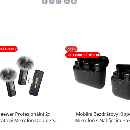
:LÉTO10:10:%
AKCE
SALECODE:LÉTO10:10:%
eewer Profesionální 2x
Mobilní Bezdrátový Klop
rátový Mikrofon Double Set
Mikrofon s Nabíjecím B
-C/Lightning s Potlačením
Výběr Variant