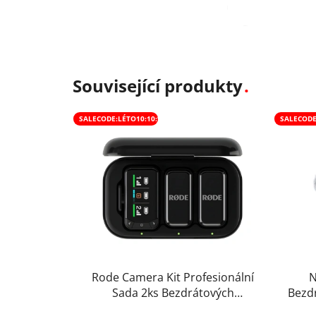
Související produkty
SALECODE:LÉTO10:10:%
SALECODE
Rode Camera Kit Profesionální
N
Sada 2ks Bezdrátových
Bezd
Mikrofonů s Přijímačem USB-C
USB