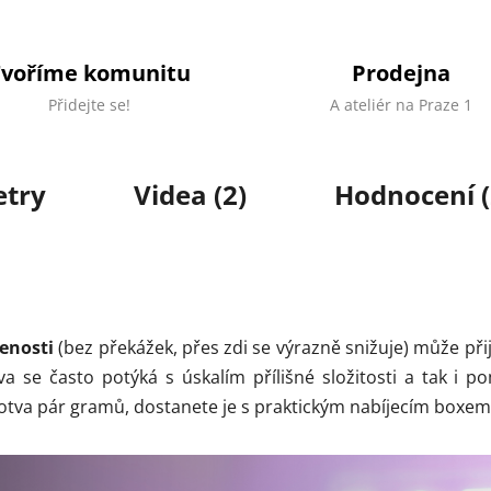
Tvoříme komunitu
Prodejna
Přidejte se!
A ateliér na Praze 1
try
Videa (2)
Hodnocení (
lenosti
(bez překážek, přes zdi se výrazně snižuje) může př
bava se často potýká s úskalím přílišné složitosti a tak i
 sotva pár gramů, dostanete je s praktickým nabíjecím boxem