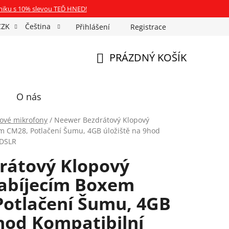
niku s 10% slevou TEĎ HNED!
CZK
Čeština
Přihlášení
Registrace
Fotospin
Neony na míru
Průkazové Foto
PRÁZDNÝ KOŠÍK
NÁKUPNÍ
KOŠÍK
O nás
ové mikrofony
/
Neewer Bezdrátový Klopový
m CM28, Potlačení Šumu, 4GB úložiště na 9hod
/DSLR
rátový Klopový
Nabíjecím Boxem
otlačení Šumu, 4GB
9hod Kompatibilní