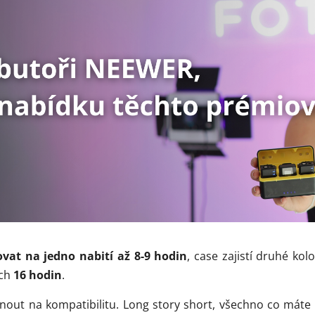
ovat na jedno nabití až 8-9 hodin
, case zajistí druhé ko
ých
16 hodin
.
nout na kompatibilitu. Long story short, všechno co máte