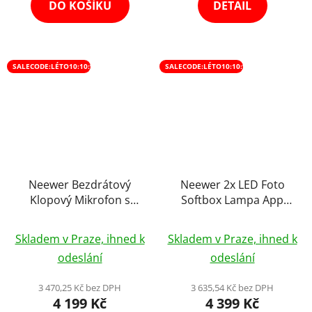
DO KOŠÍKU
DETAIL
SALECODE:LÉTO10:10:%
SALECODE:LÉTO10:10:%
Neewer Bezdrátový
Neewer 2x LED Foto
Klopový Mikrofon s
Softbox Lampa App
Nabíjecím Boxem
Wifi RGB Studiové
Průměrné
Průměrné
200m CM28, Potlačení
Světlo
Skladem v Praze, ihned k
Skladem v Praze, ihned k
Šumu, 4GB úložiště na
hodnocení
hodnocení
odeslání
odeslání
9hod Kompatibilní
produktu
produktu
iPhone/Android/PC/DSLR
je
je
3 470,25 Kč bez DPH
3 635,54 Kč bez DPH
4 199 Kč
4 399 Kč
5,0
5,0