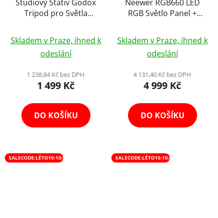
Studiový Stativ Godox
Neewer RGB660 LED
Tripod pro Světla
RGB Světlo Panel +
Softbox Deštník se
Stativ 200cm
Průměrné
Vzduchovým
Skladem v Praze, ihned k
Skladem v Praze, ihned k
Tlumením 270cm, 15kg
hodnocení
odeslání
odeslání
produktu
je
1 238,84 Kč bez DPH
4 131,40 Kč bez DPH
1 499 Kč
4 999 Kč
5,0
z
5
DO KOŠÍKU
DO KOŠÍKU
hvězdiček.
SALECODE:LÉTO10:10:%
SALECODE:LÉTO10:10:%