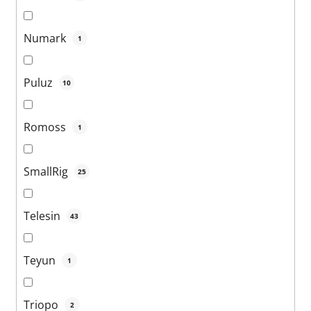
Numark
1
Puluz
10
Romoss
1
SmallRig
25
Telesin
43
Teyun
1
Triopo
2