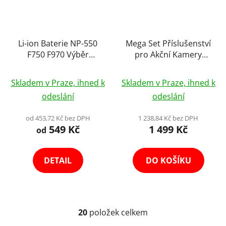
Li-ion Baterie NP-550
Mega Set Příslušenství
F750 F970 Výběr
pro Akční Kamery
Variant
(GoPro, Xiaomi, SJCAM,
Průměrné
Průměrné
DJI Osmo Action,
Skladem v Praze, ihned k
Skladem v Praze, ihned k
hodnocení
Niceboy, apod.)
hodnocení
odeslání
odeslání
produktu
produktu
je
je
od 453,72 Kč bez DPH
1 238,84 Kč bez DPH
549 Kč
1 499 Kč
4,5
4,7
od
z
z
5
5
DETAIL
DO KOŠÍKU
hvězdiček.
hvězdiček.
20
položek celkem
O