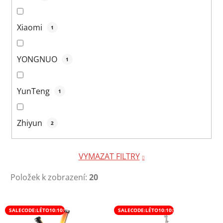
Xiaomi
1
YONGNUO
1
YunTeng
1
Zhiyun
2
VYMAZAT FILTRY
Položek k zobrazení:
20
V
SALECODE:LÉTO10:10:%
SALECODE:LÉTO10:10:%
ý