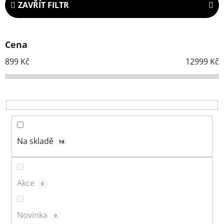
ZAVŘÍT FILTR
n
í
p
Cena
r
899
Kč
12999
Kč
o
d
u
k
t
ů
Na skladě
16
Akce
0
Novinka
0