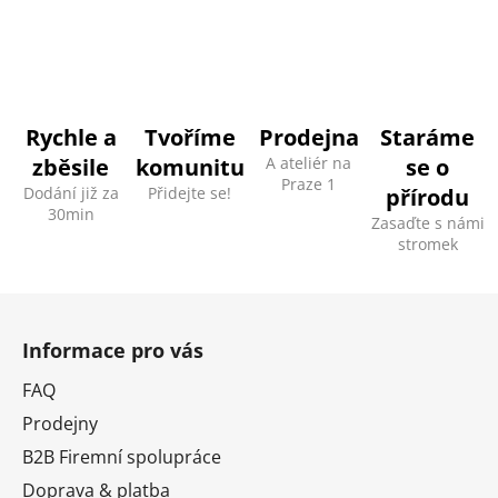
v
l
á
d
a
c
Rychle a
Tvoříme
Prodejna
Staráme
í
zběsile
komunitu
A ateliér na
se o
p
Praze 1
Dodání již za
Přidejte se!
přírodu
r
30min
v
Zasaďte s námi
stromek
k
y
v
Z
ý
á
p
Informace pro vás
p
i
a
FAQ
s
t
u
Prodejny
í
B2B Firemní spolupráce
Doprava & platba