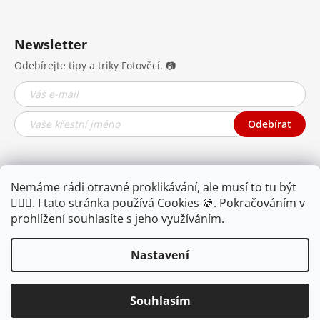
Newsletter
Odebírejte tipy a triky Fotověcí. 📷
Odebírat
Nemáme rádi otravné proklikávání, ale musí to tu být
🤦🏾‍♂️. I tato stránka používá Cookies 🍪. Pokračováním v
prohlížení souhlasíte s jeho využíváním.
Nastavení
Najdete nás na YouTube,
Facebooku i
Instagramu.
Souhlasím