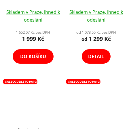
Mobilní na Kolečkách
Fotostan Výběr Variant
Skladem v Praze, ihned k
Skladem v Praze, ihned k
odeslání
odeslání
1 652,07 Kč bez DPH
od 1 073,55 Kč bez DPH
1 999 Kč
1 299 Kč
od
DO KOŠÍKU
DETAIL
SALECODE:LÉTO10:10:%
SALECODE:LÉTO10:10:%