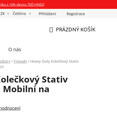
niku s 10% slevou TEĎ HNED!
CZK
Čeština
Přihlášení
Registrace
Fotospin
Neony na míru
Průkazové Foto
PRÁZDNÝ KOŠÍK
NÁKUPNÍ
KOŠÍK
O nás
izátory
/
Tripody
/
Heavy Duty Kolečkový Stativ
ách
olečkový Stativ
 Mobilní na
 hodnocení