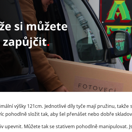
ální výšky 121cm. Jednotlivé díly tyče mají pružinu, takže s
víc pohodlně složit tak, aby šel přenášet nebo dobře skladov
ativ upevnit. Můžete tak se stativem pohodlně manipulovat.