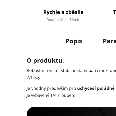
Rychle a zběsile
Dodání již za 30min
Popis
Par
O produktu
Robustní a velmi stabilní stativ patří mezi o
2,15kg.
Je vhodný především pro
uchycení pořádné 
Je vybavený 1/4 šroubem.