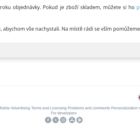
a techniky
nabídky
kroku objednávky. Pokud je zboží skladem, můžete si ho
p
vku, abychom vše nachystali. Na místě rádi se vším pomůže
Chci odebírat novinky
Přihlášením souhlasíte se zasíláním obchodních sdělení a se zpracováním
osobních údajů
.