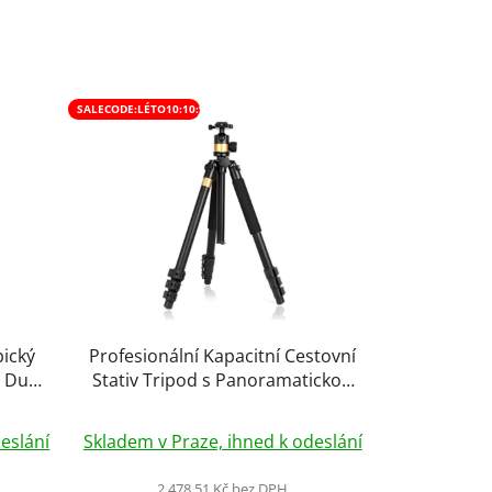
SALECODE:LÉTO10:10:%
pický
Profesionální Kapacitní Cestovní
 Duty
Stativ Tripod s Panoramatickou
Kulovou Stativovou Hlavou
Průměrné
183cm, max. 20kg!
eslání
Skladem v Praze, ihned k odeslání
hodnocení
produktu
2 478,51 Kč bez DPH