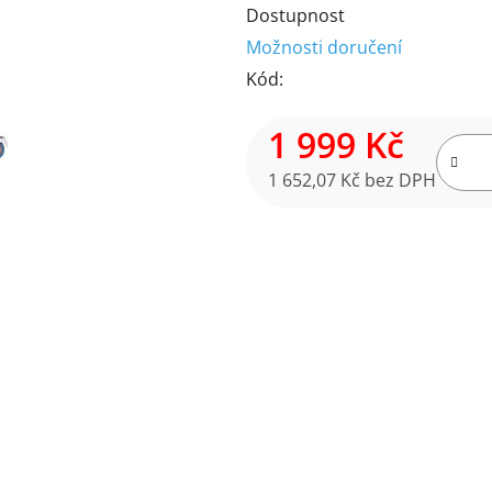
Dostupnost
produktu
Možnosti doručení
je
Kód:
0,0
z
1 999 Kč
5
hvězdiček.
1 652,07 Kč bez DPH
Měrná cena: