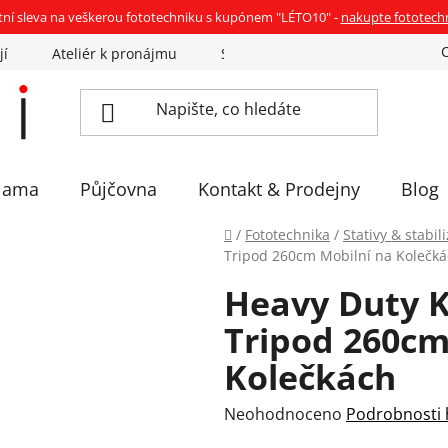
tní sleva na veškerou fototechniku s kupónem "LÉTO10" -
nakupte fototech
jí
Ateliér k pronájmu
Sázíme stromky
Eventovka 
lama
Půjčovna
Kontakt & Prodejny
Blog
Domů
/
Fototechnika
/
Stativy & stabil
Tripod 260cm Mobilní na Kolečk
Heavy Duty K
Tripod 260cm
Kolečkách
Průměrné
Neohodnoceno
Podrobnosti
hodnocení