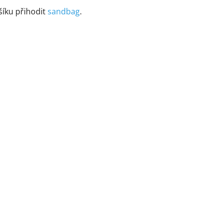
íku přihodit
sandbag
.
×
Newsletter
Tvoříme obsah,
který vás
vystřelí
ze cviček
.
ovinky, tipy a inspirace ze světa content tvorby, fototechnik
 eventů.
Bez spamu.
Tipy
Novinky
Akce
Praktické rady
Ze zákulisí
Slevy a speciální