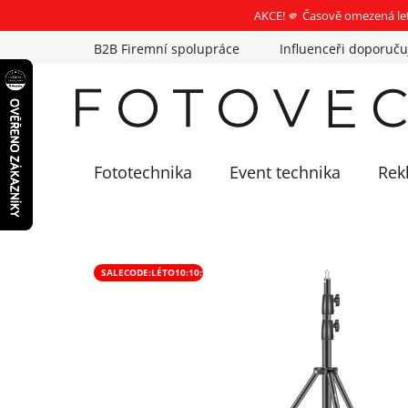
AKCE! 🫵 Časově omezená le
Přejít
B2B Firemní spolupráce
Influenceři doporuču
na
obsah
Fototechnika
Event technika
Rek
SALECODE:LÉTO10:10:%