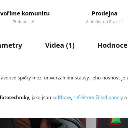
Tvoříme komunitu
Prodejna
Přidejte se!
A ateliér na Praze 1
ametry
Videa (1)
Hodnoce
pravdové špičky mezi univerzálními stativy. Jeho nosnost je
fototechniky
, jako jsou
softboxy
,
reflektory či led panely
a 