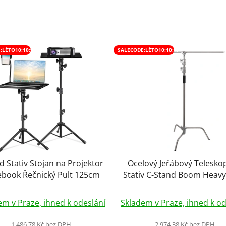
:LÉTO10:10:%
SALECODE:LÉTO10:10:%
d Stativ Stojan na Projektor
Ocelový Jeřábový Telesko
book Řečnický Pult 125cm
Stativ C-Stand Boom Heavy
Tripod
Průměrné
Průměrné
em v Praze, ihned k odeslání
Skladem v Praze, ihned k od
hodnocení
hodnocení
produktu
produktu
1 486,78 Kč bez DPH
2 974,38 Kč bez DPH