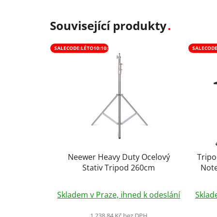
Související produkty
SALECODE:LÉTO10:10:%
SALECODE
Neewer Heavy Duty Ocelový
Tripo
Stativ Tripod 260cm
Note
Průměrné
Skladem v Praze, ihned k odeslání
Sklad
hodnocení
produktu
1 238,84 Kč bez DPH