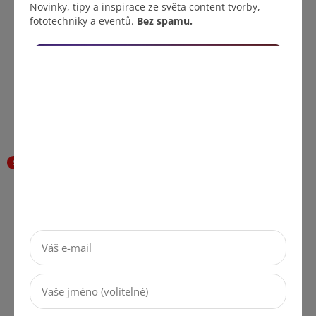
produktu
Novinky, tipy a inspirace ze světa content tvorby,
je
fototechniky a eventů.
Bez spamu.
164,46 Kč bez DPH
156,20 Kč bez DPH
199 Kč
189 Kč
5,0
209 Kč
z
(–9 %)
5
DO KOŠÍKU
hvězdiček.
DO KOŠÍKU
SALECODE:LÉTO10:10:%
SALECODE:LÉTO10:10:%
OEM Propovajicí Audio
DIY Audio Adaptér X na
Kabel
3,5 mm Jack Pozlacený