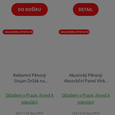
z
z
5
5
DO KOŠÍKU
DETAIL
hvězdiček.
hvězdiček.
SALECODE:LÉTO10:10:%
SALECODE:LÉTO10:10:%
Reklamní Pěnový
Akustický Pěnový
Stojan Držák na
Absorbční Panel Vlnky
Mikrofon Trojúhelník
30 x 30 cm
Průměrné
na Loga Výběr Variant
Skladem v Praze, ihned k
Skladem v Praze, ihned k
hodnocení
odeslání
odeslání
produktu
je
247,11 Kč bez DPH
123,14 Kč bez DPH