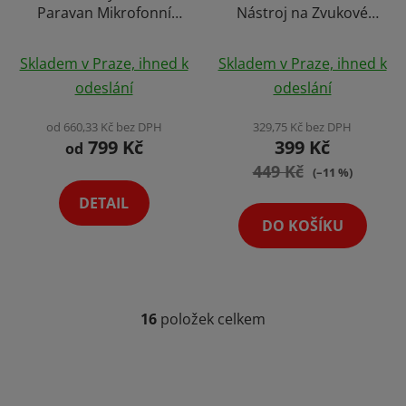
Paravan Mikrofonní
Nástroj na Zvukové
Zástěna
Efekty
Průměrné
Skladem v Praze, ihned k
Skladem v Praze, ihned k
hodnocení
odeslání
odeslání
produktu
je
od 660,33 Kč bez DPH
329,75 Kč bez DPH
799 Kč
399 Kč
4,6
od
z
449 Kč
(–11 %)
5
DETAIL
hvězdiček.
DO KOŠÍKU
16
položek celkem
O
v
l
á