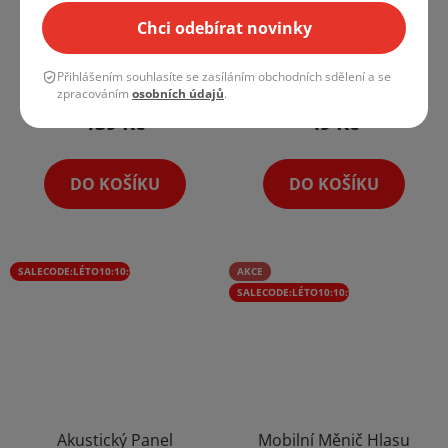
Chci odebírat novinky
Skladem v Praze, ihned k
Skladem v Praze, ihned k
odeslání
odeslání
Přihlášením souhlasíte se zasíláním obchodních sdělení a se
zpracováním
osobních údajů
.
114,88 Kč bez DPH
40,50 Kč bez DPH
139 Kč
49 Kč
DO KOŠÍKU
DO KOŠÍKU
SALECODE:LÉTO10:10:%
AKCE
SALECODE:LÉTO10:10:%
Akustický Panel
Mobilní Měnič Hlasu