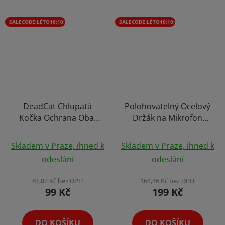
SALECODE:LÉTO10:10:%
SALECODE:LÉTO10:10:%
DeadCat Chlupatá
Polohovatelný Ocelový
Kočka Ochrana Obal
Držák na Mikrofon
proti Větru na Kulaté
Podcast Studio Stream
Mikrofony
Skladem v Praze, ihned k
Skladem v Praze, ihned k
odeslání
odeslání
81,82 Kč bez DPH
164,46 Kč bez DPH
99 Kč
199 Kč
DO KOŠÍKU
DO KOŠÍKU