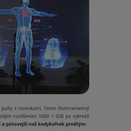
 pulty s novinkami. Tento štvorramenný
ickým rozlíšením 1600 × 928 px vykreslí
ší a pútavejší než kedykoľvek predtým
.