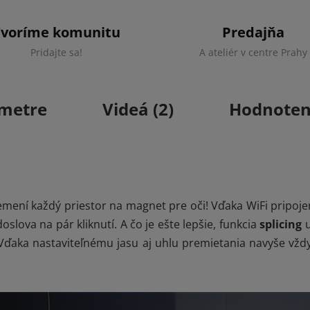
Tvoríme komunitu
Predajňa
Pridajte sa!
A ateliér v centre Prahy
metre
Videá (2)
Hodnoten
remení každý priestor na magnet pre oči! Vďaka WiFi pripoj
lova na pár kliknutí. A čo je ešte lepšie, funkcia
splicing
u
 Vďaka nastaviteľnému jasu aj uhlu premietania navyše vžd