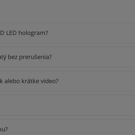
3D LED hologram?
tý bez prerušenia?
k alebo krátke video?
mu?