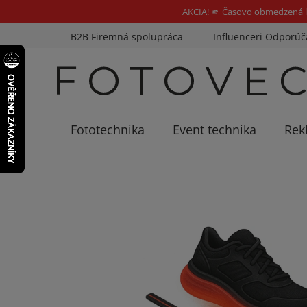
AKCIA! 🫵 Časovo obmedzená l
Prejsť
B2B Firemná spolupráca
Influenceri Odporúč
na
obsah
Fototechnika
Event technika
Rek