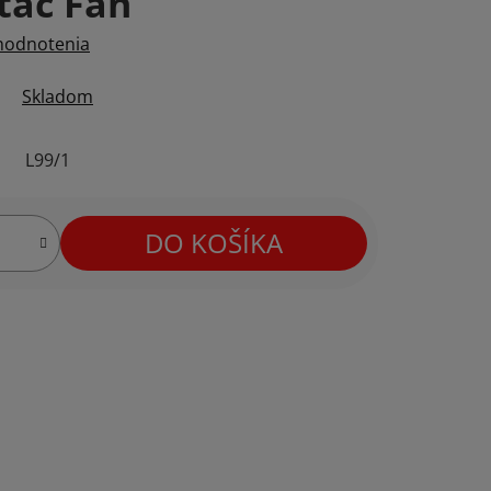
tač Fan
hodnotenia
Skladom
L99/1
DO KOŠÍKA