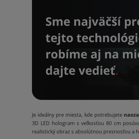
Je ideálny pre miesta, kde potrebujete
naozaj
3D LED hologram s veľkosťou 80 cm posúva 
realistický obraz s absolútnou presnosťou a hĺ