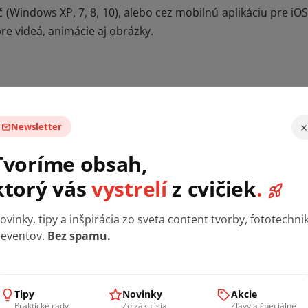
 (Windows XP, 7, 8, 10), alebo cez mobilnú aplikáciu pre iO
re videá, animácie aj obrázky.
×
Newsletter
, PNG
Tvoríme obsah,
 XP/7/8/10, iOS, Android
ktorý vás
vystrelí
z cvičiek
.
výstup 24V/3A
ovinky, tipy a inšpirácia zo sveta content tvorby, fototechni
 eventov.
Bez spamu.
icing)
ov s priamym kontaktom na výrobu, dokážeme tak zohna
Tipy
Novinky
Akcie
Praktické rady
Zo zákulisia
Zľavy a špeciálne