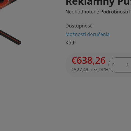
Reklamný Pú
Priemerné
Neohodnotené
Podrobnosti 
hodnotenie
Dostupnosť
produktu
Možnosti doručenia
je
Kód:
0,0
z
€638,26
5
hviezdičiek.
€527,49 bez DPH
Jednotková cena: