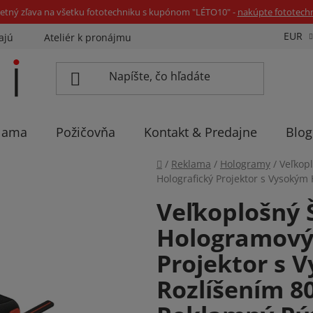
etný zľava na všetku fototechniku s kupónom "LÉTO10" -
nakúpte fototech
EUR
ajú
Ateliér k pronájmu
Sadíme stromčeky
Eventov
lama
Požičovňa
Kontakt & Predajne
Blog
Domov
/
Reklama
/
Hologramy
/
Veľkop
Holografický Projektor s Vysoký
Veľkoplošný 
Hologramový 
Projektor s 
Rozlíšením 8