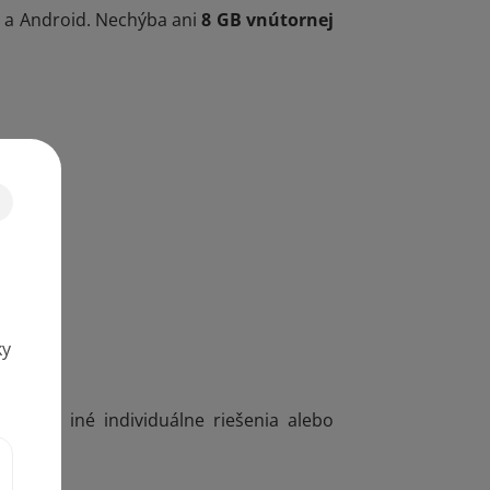
S a Android. Nechýba ani
8 GB vnútornej
ky
ť aj iné individuálne riešenia alebo