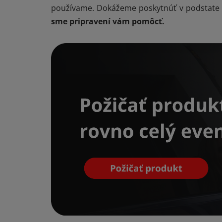
používame. Dokážeme poskytnúť v podstate a
sme pripravení vám pomôcť.