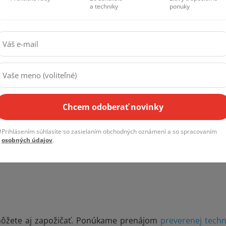
a techniky
ponuky
Chcem odoberať novinky
Prihlásením súhlasíte so zasielaním obchodných oznámení a so spracovaním
osobných údajov
.
 môžete aj zapožičať. Ponúkame prenájom
preverenej techn