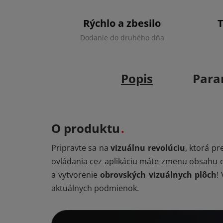
Rýchlo a zbesilo
Dodanie do druhého dňa
Popis
Para
O produktu
Pripravte sa na
vizuálnu revolúciu
, ktorá p
ovládania cez aplikáciu máte zmenu obsahu dos
a vytvorenie
obrovských vizuálnych plôch
!
aktuálnych podmienok.