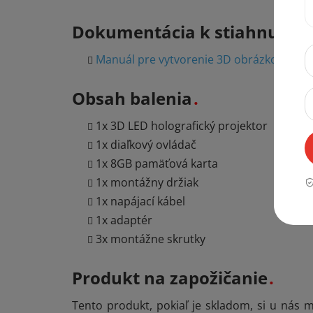
Dokumentácia k stiahnutiu
Manuál pre vytvorenie 3D obrázkov
Obsah balenia
1x 3D LED holografický projektor
1x diaľkový ovládač
1x 8GB pamäťová karta
1x montážny držiak
1x napájací kábel
1x adaptér
3x montážne skrutky
Produkt na zapožičanie
Tento produkt, pokiaľ je skladom, si u nás