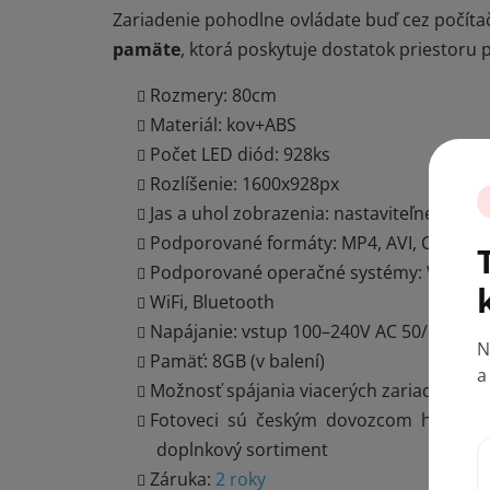
Zariadenie pohodlne ovládate buď cez počítač
pamäte
, ktorá poskytuje dostatok priestoru p
Rozmery: 80cm
Materiál: kov+ABS
Počet LED diód: 928ks
Rozlíšenie: 1600x928px
Jas a uhol zobrazenia: nastaviteľné
Podporované formáty: MP4, AVI, CIF, JPG
Podporované operačné systémy: Windows
WiFi, Bluetooth
Napájanie: vstup 100–240V AC 50/60Hz, 
N
Pamäť: 8GB (v balení)
a
Možnosť spájania viacerých zariadení (spl
Fotoveci sú českým dovozcom hologram
doplnkový sortiment
Záruka:
2 roky