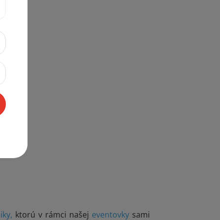
iky,
ktorú v rámci našej
eventovky
sami