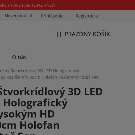
niku s 10% zľavou TERAZ HNEĎ!
Slovenčina
Prihlásenie
Registrácia
ka Fotospin
Neóny na mieru
Preukazové Foto
PRÁZDNY KOŠÍK
NÁKUPNÝ
KOŠÍK
O nás
lošný Štvorkrídlový 3D LED Hologramový
m HD Rozlíšením 80cm Holofan Reklamný Pútač Fan
Štvorkrídlový 3D LED
Holografický
Vysokým HD
0cm Holofan