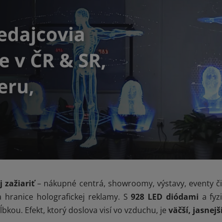
 zažiariť
– nákupné centrá, showroomy, výstavy, eventy či
hranice holografickej reklamy. S
928 LED diódami
a fyz
bkou. Efekt, ktorý doslova visí vo vzduchu, je
väčší, jasnej